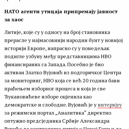
НАТО агенти утицаја припремају јавност
за хаос
Литије, које су у односу на број становника
прерасле у најмасовнији народни бунт у новијој
историји Европе, напрасно су у понедељак
подигле узбуну међу представницима НВО
финансираних са Запада. Посебно је био
активан Златко Вујовић из подгоричког Центра
за мониторинг, НВО која се већ 20 година бави
праћењем изборног процеса и која је све
Ђукановићеве изборе оцјенила као
демократске и слободне. Вујовић је у
интервјуу
за режимски портал „Аналитика“ директно
оптужио предсједника Србије Александра
Вучића да контролише литије у Црној Гори и да