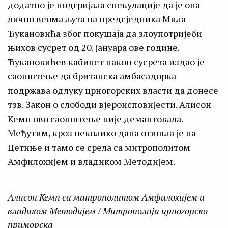
додатно је подгријала спекулације да је она
лично веома љута на предсједника Мила
Ђукановића због покушаja да злоупотријеби
њихов сусрет од 20. јануара ове године.
Ђукановићев кабинет након сусрета издао је
саопштење да британска амбасадорка
подржава одлуку црногорских власти да донесе
тзв. Закон о слободи вјероисповијести. Алисон
Кемп ово саопштење није демантовала.
Међутим, кроз неколико дана отишла је на
Цетиње и тамо се срела са митрoполитом
Амфилохијем и владиком Методијем.
Алисон Кемп са митрoполитом Амфилохијем и
владиком Методијем / Митрополијa црногорско-
приморскa