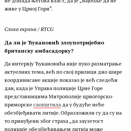
не допада његова власт, да је „најбоље да не
живе у Црној Гори“.
Слика екрана / RTCG
Да ли је Ђукановић злоупотријебио
британску амбасадорку?
Да интервју Ђукановића није пуко разматрање
актуелних тема, већ по свој прилици дио шире
координисане акције показао је већ следећи
дан, када је Управа полиције Црне Горе
представницима Митрополије црногорско-
приморске
саопштила
да у будуће неће
обезбјеђивати литије. Образложили су да су на
то принуђени због страха „да заузетост
полиције обезбјеђивањем литија може