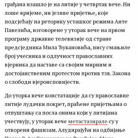
грађана изашло је на литије у четвртак вече. Ни
лоше вријеме, ни језиве пријетње, које
подсјећају на реторику усташког режима Анте
Павелића, изговорене у уторак вече на првом
програму државне телевизије од стране
предсједника Мила Ђукановића, нису смањиле
број учесника и одлучност православних
вјерника да наставе са својим мирним и
достојанственим протестом против тзв. Закона
о слободи вјероисповијести.
До уторка вече констатације да су православне
литије лудачки покрет, праћене пријетњама о
отпуштању са посла онима који у литијама
учествују, у уторак вече
метастазирале
су у
отворени фашизам. Алудирајући на одбијање