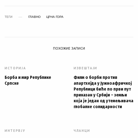
ТЕГИ
ГЛАВНО
ЦРНА ГОРА
ПОХОЖИЕ ЗАПИСИ
ИСТОРИЈА
ИЗВЕШТАЈИ
Борба и мир Републике
Филм о борби против
Српске
апартхејда у Јужноафричкој
Републици биће по први пут
приказан у Србији – земљи
која је један од утемељивача
глобалне солидарности
ИНТЕРВЈУ
ЧЛАНЦИ