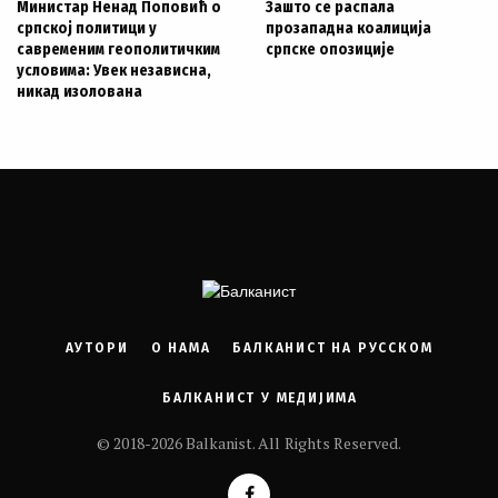
Министар Ненад Поповић о
Зашто се распала
српској политици у
прозападна коалиција
савременим геополитичким
српске опозиције
условима: Увек независна,
никад изолована
АУТОРИ
О НАМА
БАЛКАНИСТ НА РУССКОМ
БАЛКАНИСТ У МЕДИЈИМА
© 2018-2026 Balkanist. All Rights Reserved.