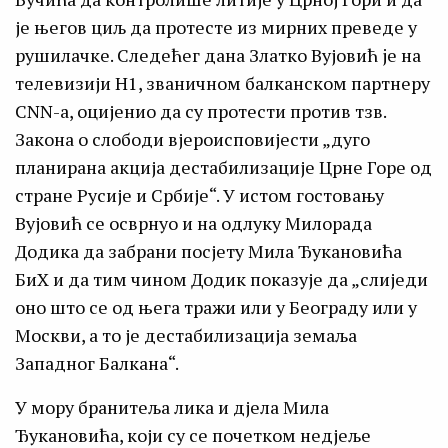
је његов циљ да протесте из мирних преведе у
рушилачке. Следећег дана Златко Вујовић je на
телевизији Н1, званичном балканском партнеру
CNN-а, оцијенио да су протести против тзв.
Закона о слободи вјероисповијести „дуго
планирана акција дестабилизације Црне Горе од
стране Русије и Србије“. У истом гостовању
Вујовић се осврнуо и на одлуку Милорада
Додика да забрани посјету Мила Ђукановића
БиХ и да тим чином Додик показује да „слиједи
оно што се од њега тражи или у Београду или у
Москви, а то је дестабилизација земаља
Западног Балкана“.
У мору бранитеља лика и дјела Мила
Ђукановића, који су се почетком недјеље