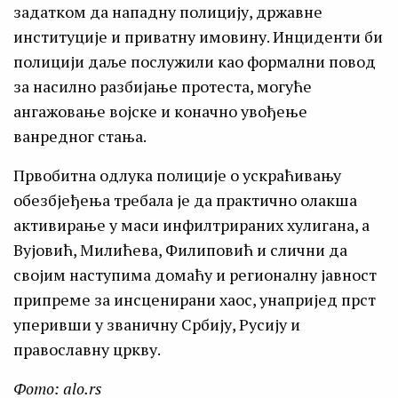
задатком да нападну полицију, државне
институције и приватну имовину. Инциденти би
полицији даље послужили као формални повод
за насилно разбијање протеста, могуће
ангажовање војске и коначно увођење
ванредног стања.
Првобитна одлука полиције о ускраћивању
обезбјеђења требала је да практично олакша
активирање у маси инфилтрираних хулигана, а
Вујовић, Милићева, Филиповић и слични да
својим наступима домаћу и регионалну јавност
припреме за инсценирани хаос, унапријед прст
уперивши у званичну Србију, Русију и
православну цркву.
Фото: alo.rs