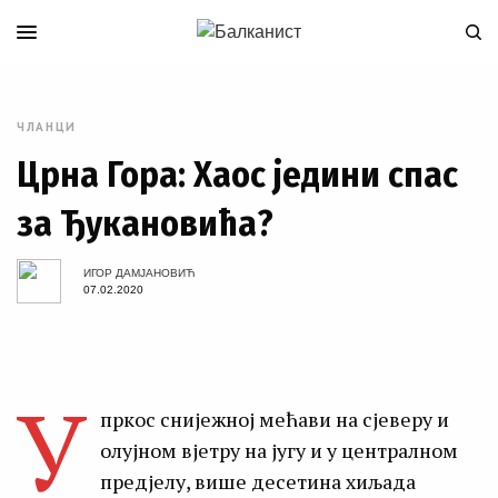
ЧЛАНЦИ
Црна Гора: Хаос једини спас
за Ђукановића?
ИГОР ДАМЈАНОВИЋ
07.02.2020
У
пркос снијежној мећави на сјеверу и
олујном вјетру на југу и у централном
предјелу, више десетина хиљада