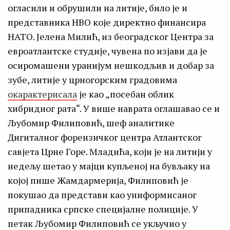
огласили и обрушили на литије, било је и
представника НВО које директно финансира
НАТО. Јелена Милић, из београдског Центра за
евроатлантске студије, чувена по изјави да је
осиромашени уранијум нешкодљив и добар за
зубе, литије у црногорским градовима
окарактерисала
је као „посебан облик
хибридног рата“. У више наврата оглашавао се и
Љубомир Филиповић, шеф аналитике
Дигиталног форензичког центра Атлантског
савјета Црне Горе. Младића, који је на литији у
недељу шетао у мајци купљеној на бувљаку на
којој пише Жамдармерија, Филиповић је
покушао да представи као униформисаног
припадника српске специјалне полиције. У
петак Љубомир Филиповић се укључио у