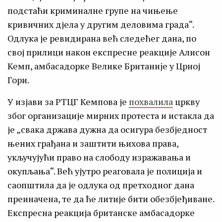
подстаћи криминалне групе на чињење
кривичних дјела у другим деловима града“.
Одлука је ревидирана већ следећег дана, по
свој прилици након експресне реакције Алисон
Кемп, амбасадорке Велике Британиje у Црној
Гори.
У изјави за РТЦГ Кемпова је
похвалила
цркву
због организације мирних протеста и истакла да
је „свака држава дужна да осигура безбједност
њених грађана и заштити њихова права,
укључујући право на слободу изражавања и
окупљања“. Већ ујутро реаговала је полиција и
саопштила да је одлука од претходног дана
преиначена, те да ће литије бити обезбјеђиване.
Експресна реакција британске амбасадорке