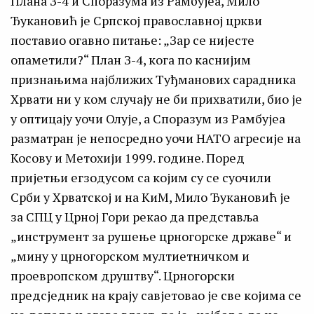
Плана З-4 и Споразума из Рамбујеа, Мило
Ђукановић је Српској православној цркви
поставио огавно питање: „Зар се нијесте
опаметили?“ План З-4, кога по каснијим
признањима најближих Туђманових сарадника
Хрвати ни у ком случају не би прихватили, био је
у оптицају уочи Олује, а Споразум из Рамбујеа
разматран је непосредно уочи НАТО агресије на
Косову и Метохији 1999. године. Поред
пријетњи егзодусом са којим су се суочили
Срби у Хрватској и на КиМ, Мило Ђукановић је
за СПЦ у Црној Гори рекао да представља
„инструмент за рушење црногорске државе“ и
„мину у црногорском мултиетничком и
проевропском друштву“. Црногорски
предсједник на крају савјетовао је све којима се