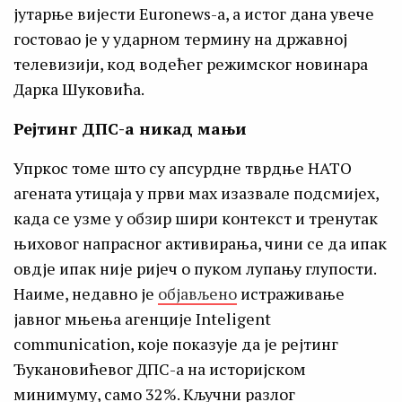
јутарње вијести Euronews-а, а истог дана увече
гостовао је у ударном термину на државној
телевизији, код водећег режимског новинара
Дарка Шуковића.
Рејтинг ДПС-а никад мањи
Упркос томе што су апсурдне тврдње НАТО
агената утицаја у први мах изазвале подсмијех,
када се узме у обзир шири контекст и тренутак
њиховог напрасног активирања, чини се да ипак
овдје ипак није ријеч о пуком лупању глупости.
Наиме, недавно је
објављено
истраживање
јавног мњења агенције Inteligent
communication, које показује да је рејтинг
Ђукановићевог ДПС-а на историјском
минимуму, само 32%. Кључни разлог