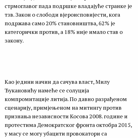
стрмоглавог пада подршке владајуће странке је
тзв. Закон о слободи вјероисповијести, кога
подржава само 20% становништва, 62% је
категорички против, а 18% није имало став о
закону.
Као једини начин да сачува власт, Милу
Ђукановићу намеће се солуција
компромитације литија. По давно разрађеном
сценарију, примјењеном на митингу против
признања независности Косова 2008. године и
протeстима Демократског фронта октобра 2015,
у масу се могу убацити провокатори са