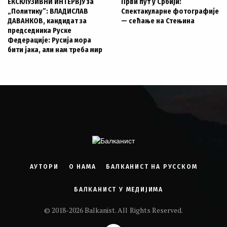
ЕКСКЛУЗИВНИ ИНТЕРВЈУ за
Први пут у Србији:
„Политику”: ВЛАДИСЛАВ
Спектакуларне фотографије
ДАВАНКОВ, кандидат за
— сећање на Стењина
председника Руске
Федерације: Русија мора
бити јака, али нам треба мир
АУТОРИ
О НАМА
БАЛКАНИСТ НА РУССКОМ
БАЛКАНИСТ У МЕДИЈИМА
© 2018-2026 Balkanist. All Rights Reserved.