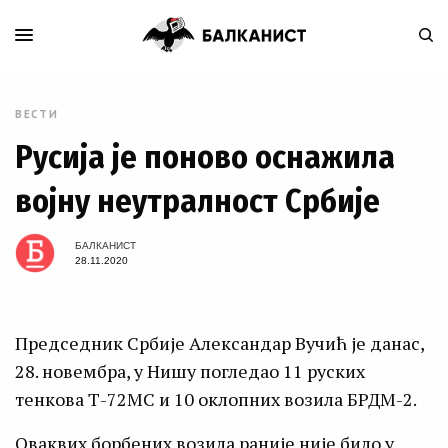
ВЕСТИ
Русија је поново оснажила
војну неутралност Србије
БАЛКАНИСТ
28.11.2020
Председник Србије Александар Вучић је данас,
28. новембра, у Нишу погледао 11 руских
тенкова Т-72МС и 10 оклопних возила БРДМ-2.
Оваквих борбених возила раније није било у