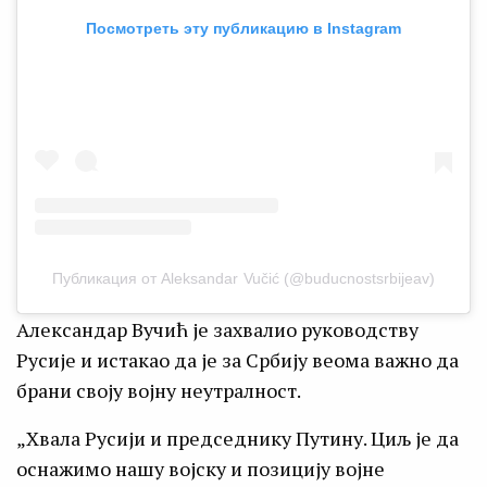
Посмотреть эту публикацию в Instagram
Публикация от Aleksandar Vučić (@buducnostsrbijeav)
Александар Вучић је захвалио руководству
Русије и истакао да је за Србију веома важно да
брани своју војну неутралност.
„Хвала Русији и председнику Путину. Циљ је да
оснажимо нашу војску и позицију војне