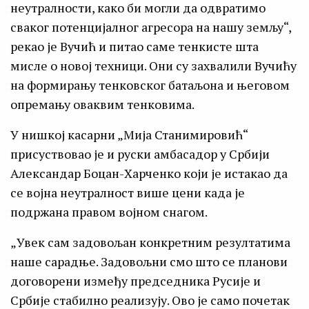
неутралности, како би могли да одвратимо
сваког потенцијалног агресора на нашу земљу“,
рекао је Вучић и питао саме тенкисте шта
мисле о новој техници. Они су захвалили Вучићу
на формирању тенковског батаљона и његовом
опремању оваквим тенковима.
У нишкој касарни „Мија Станимировић“
присуствовао је и руски амбасадор у Србији
Александар Боцан-Харченко који је истакао да
се војна неутралност више цени када је
подржана правом војном снагом.
„Увек сам задовољан конкретним резултатима
наше сарадње. Задовољни смо што се планови
договорени између председника Русије и
Србије стабилно реализују. Ово је само почетак