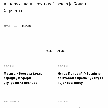
испорука војне технике“, рекао је Боцан-
Харченко.
ТЕГИ
РУСИЈА
ПОХОЖИЕ ЗАПИСИ
ВЕСТИ
ВЕСТИ
Москва и Београд јачају
Ненад Поповић: У Русији је
сарадњу у сфери
поштовање према Вучићу на
унутрашњих послова
највишем нивоу
ИНТЕРВЈУ
ВЕСТИ