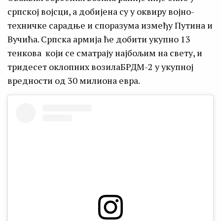
српској војсци, а добијена су у оквиру војно-
техничке сарадње и споразума између Путина и
Вучића. Српска армија ће добити укупно 13
тенкова који се сматрају најбољим на свету, и
тридесет оклопних возилаБРДМ-2 у укупној
вредности од 30 милиона евра.