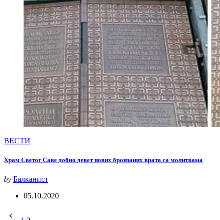
ВЕСТИ
Храм Светог Саве добио девет нових бронзаних врата са молитвама
by
Балканист
05.10.2020