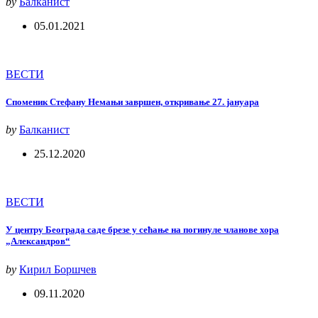
by
Балканист
05.01.2021
ВЕСТИ
Споменик Стефану Немањи завршен, откривање 27. јануара
by
Балканист
25.12.2020
ВЕСТИ
У центру Београда саде брезе у сећање на погинуле чланове хора
„Александров“
by
Кирил Боршчев
09.11.2020