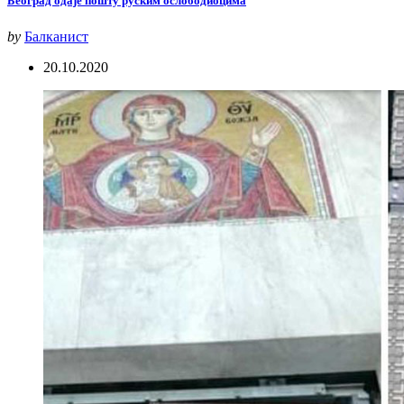
Београд одаје пошту руским ослободиоцима
by
Балканист
20.10.2020