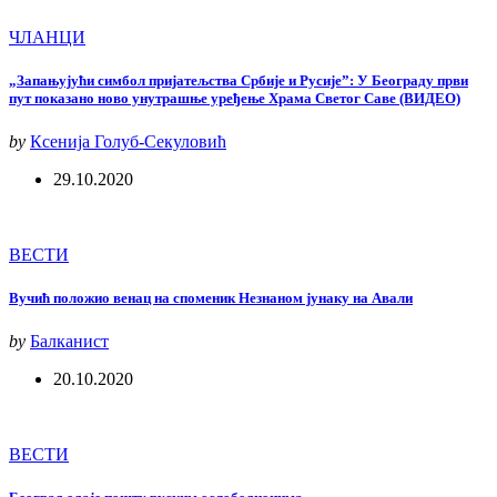
ЧЛАНЦИ
„Запањујући симбол пријатељства Србије и Русијеˮ: У Београду први
пут показано ново унутрашње уређење Храма Светог Саве (ВИДЕО)
by
Ксениjа Голуб-Секуловић
29.10.2020
ВЕСТИ
Вучић положио венац на споменик Незнаном јунаку на Авали
by
Балканист
20.10.2020
ВЕСТИ