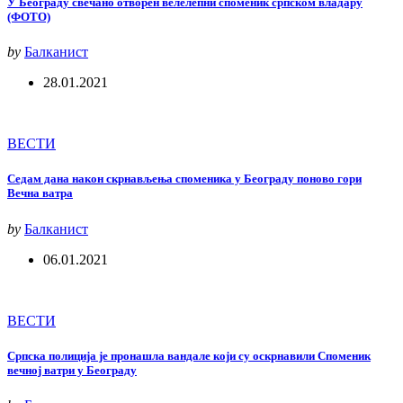
У Београду свечано отворен велелепни споменик српском владару
(ФОТО)
by
Балканист
28.01.2021
ВЕСТИ
Седам дана након скрнављења споменика у Београду поново гори
Вечна ватра
by
Балканист
06.01.2021
ВЕСТИ
Српска полиција је пронашла вандале који су оскрнавили Споменик
вечној ватри у Београду