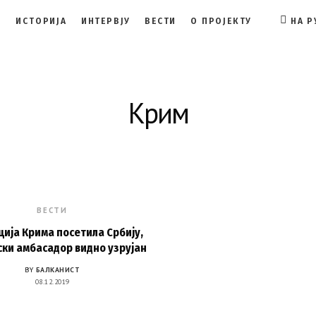
И
ИСТОРИЈА
ИНТЕРВЈУ
ВЕСТИ
О ПРОЈЕКТУ
НА 
FACEBOO
Крим
ВЕСТИ
ција Крима посетила Србију,
ски амбасадор видно узрујан
BY
БАЛКАНИСТ
08.12.2019