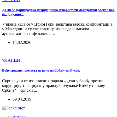
Да ли ће Цариградска патријаршија искористити македонски раскол као
кец у рукаву?
У време када се у Црној Гори заоштава верска конфронтација,
у Македонији су све гласније изјаве да и њихова
аутокефалност није далеко. ...
14.02.2020
ЧЛАНЦИ
Вође српских протеста не воле ни Србију ни Русију
Скривајући се иза гласних парола – „сви у борбу против
корупције, за социјалну правду и очување КиМ у саставу
Србије“ – српски ...
09.04.2019
Аутори