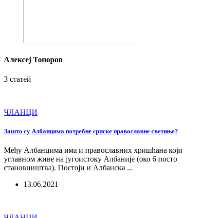
Алексеј Топоров
3 статей
ЧЛАНЦИ
Зашто су Албанцима потребне српске православне светиње?
Међу Албанцима има и православних хришћана који
углавном живе на југоистоку Албаније (око 6 посто
становништва). Постоји и Албанска ...
13.06.2021
ЧЛАНЦИ