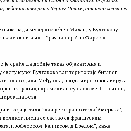
у, место за одмор на плажи и планински туризам.
а, недавно отворен у Херцег Новом, потпуно мења ту
 Новом ради музеј посвећен Михаилу Булгакову
 назвали оснивачи – брачни пар Ана Фирко и
о је среће да добије такав објекат: Ана и
у свету музеј Булгакова ван територије бившег
 дуги низ година. Међутим, пандемија коронавируса
атворених граница променили су планове. Штавише,
 директна веза.
рији, која је тада била ресторан хотела ‘Америка’,
т великог писца се састао са француским
ага, професором Феликсом д Ерелом“, каже