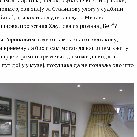
самог Мајстора, његове љубавне везе и бракови,
ример, сви знају за Стаљинову улогу у судбини
бина“, али колико људи зна да је Михаил
ашчова, прототипа Хљудова из романа „Бег“?
ром Горшковим толико сам сазнао о Булгакову,
м времену да бих и сам могао да напишем књигу
дар је скромно приметио да може да води и
и пут дођу у музеј, покушава да не понавља оно што