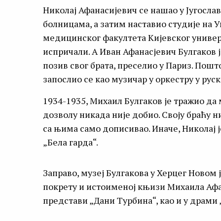
Николај Афанасијевич се нашао у Југослави
болницама, а затим наставио студије на У
медицинског факултета Кијевског универз
испричали. А Иван Афанасјевич Булгаков је
позив свог брата, преселио у Париз. Пошт
запослио се као музичар у оркестру у руск
1934-1935, Михаил Булгаков је тражио да м
дозволу никада није добио. Своју браћу ни
са њима само дописивао. Иначе, Николај 
„Бела гарда“.
Заправо, музеј Булгакова у Херцег Новом 
покрету и истоименој књизи Михаила Афан
представи „Дани Турбина“, као и у драми 