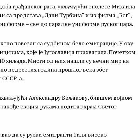
доба грађанског рата, укључујући еполете Михаила
 са представа „Дани Турбина“ и из филма „Бег“,
 униформе – све до парадне униформе руског цара.
ктно повезан са судбином беле емиграције. У ову
ицирима, које је Југославија прихватила. Почетком
 40 хиљада. Многи од њих нашли су вечни мир на
љено педесетих година прошлог века због
и СССР-а.
захваљујући Александру Бељакову, бившем војном
е такође својим рукама подигао храм Светог
вао да су руски емигранти били високо