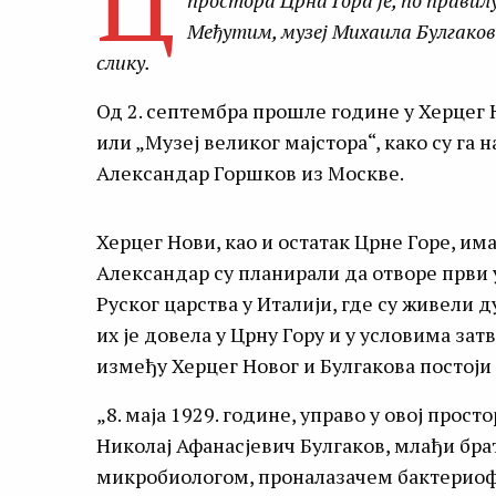
Ц
простора Црна Гора је, по правил
Међутим, музеј Михаила Булгаков
слику.
Од 2. септембра прошле године у Херцег
или „Музеј великог мајстора“, како су га
Александар Горшков из Москве.
Херцег Нови, као и остатак Црне Горе, има
Александар су планирали да отворе први 
Руског царства у Италији, где су живели
их је довела у Црну Гору и у условима з
између Херцег Новог и Булгакова постоји
„8. маја 1929. године, управо у овој просто
Николај Афанасјевич Булгаков, млађи бра
микробиологом, проналазачем бактериоф