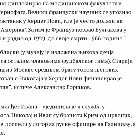
одно дипломирао на медицинском факултету у
териофага. Велики француски научник се упознао
састанак у Херцег Нови, где је често долази на
Америка’. Затим је Француз позвао Булгакова у
 и радио од 1929. до своје смрти 1966. године.“
блиски (у музеју је изложена њихова дечја
о са осталим члановима фудбалског тима). Старији
овац из Москве средњем брату током његових
утовање Николаја у Херцег Нови финансирао је
тан“, истиче Александар Горшков.
јмлађег Ивана – ујединила је и служба у
ата. Николај и Иван су бранили Крим од црвених,
не доспели у логор за руске официре на Галипољу, а
е.