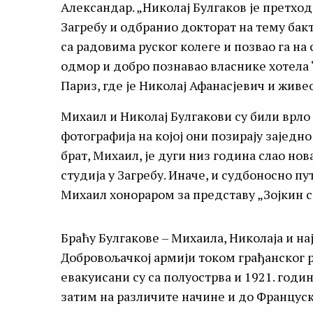
Александар. „Николај Булгаков је претх
Загребу и одбранио докторат на тему бак
са радовима руског колеге и позвао га на 
одмор и добро познавао власнике хотела ‘
Париз, где је Николај Афанасјевич и живео
Михаил и Николај Булгакови су били врло 
фотографија на којој они позирају заједн
брат, Михаил, је дуги низ година слао н
студија у Загребу. Иначе, и судбоносно п
Михаил хонораром за представу „Зојкин с
Браћу Булгакове – Михаила, Николаја и на
Добровољачкој армији током грађанског р
евакуисани су са полуострва и 1921. годи
затим на различите начине и до Француск