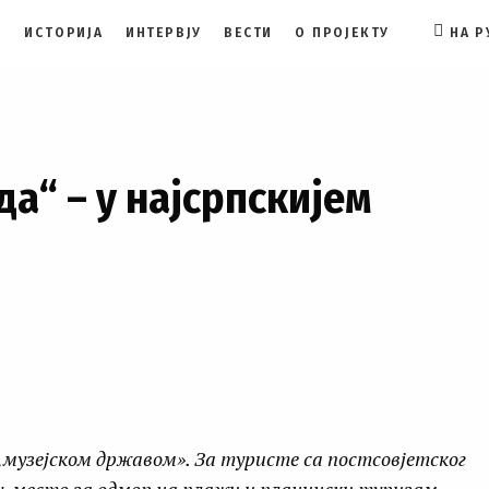
И
ИСТОРИЈА
ИНТЕРВЈУ
ВЕСТИ
О ПРОЈЕКТУ
НА 
FACEBOO
да“ – у најсрпскијем
музејском државом». За туристе са постсовјетског