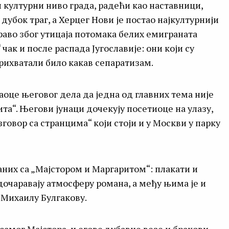
и културни ниво града, радећи као наставници,
дубок траг, а Херцег Нови је постао најкултурнији
право због утицаја потомака белих емиграната
чак и после распада Југославије: они који су
рихватали било какав сепаратизам.
аоце његовог дела да једна од главних тема није
та“. Његови јунаци дочекују посетиоце на улазу,
говор са странцима“ који стоји и у Москви у парку
них са „Мајстором и Маргаритом“: плакати и
дочаравају атмосферу романа, а међу њима је и
 Михаилу Булгакову.