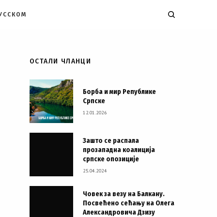
РУССКОМ
K
ОСТАЛИ ЧЛАНЦИ
Борба и мир Републике
Српске
12.01.2026
Зашто се распала
прозападна коалиција
српске опозиције
25.04.2024
Човек за везу на Балкану.
Посвећено сећању на Олега
Александровича Дзизу