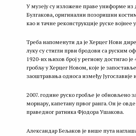
У музеју су изложене праве униформе из 
Булгакова, оригинални позоришни костими
као и тачне реконструкције руске војнее
Треба напоменути да је Херцег Нови дире
луку су стигли први бродови са руским оф
1920-их њихов број у региону достигао је
гробљу у Херцег Новом, које је запостав
заоштравања односа између Југославије 
2007. године руско гробље је обновљено 
морнару, капетану првог ранга. Он је овд
праведног ратника Фјодора Ушакова.
Александар Бељаков је више пута наглаша