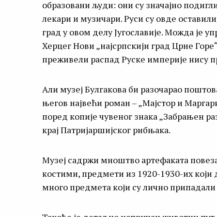
образовани људи: они су значајно подигл
лекари и музичари. Руси су овде оставили 
град у овом делу Југославије. Можда је у
Херцег Нови „најсрпскији град Црне Горе“ 
преживели распад Руске империје нису п
Али музеј Булгакова би разочарао поштов
његов највећи роман – „Мајстор и Маргари
поред копије чувеног знака „Забрањен раз
крај Патријаршијског рибњака.
Музеј садржи мноштво артефаката повеза
костими, предмети из 1920-1930-их који 
много предмета који су лично припадали