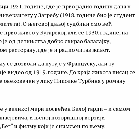
ји 1921. године, где је прво радио годину дана у
ниверзитету у Загребу (1918. године био је студент
итета). О његовој даљој судбини смо већ
 прво живео у Бугарској, али се 1930. године, на
о је од детињства добро свирао балалајку,
ом ресторану, где је и радио читав живот.
у се дозволи да путује у Француску, али ту
је видео од 1919. године. До краја живота писац се
је овековечен у лику Николке Турбина у роману
је у великој мери посвећен Белој гарди – и самом
асјевича, и њеној позоришној верзији –
„Бег“ и филму који је снимљен по њему.