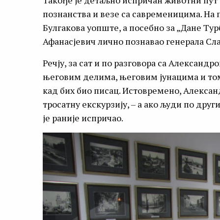
Такође је детаљно испричан животни пут 
познанства и везе са савременицима. На п
Булгакова уопште, а посебно за „Дане Тур
Афанасјевич лично познавао генерала Сл
Речју, за сат и по разговора са Александ
његовим делима, његовим јунацима и то
кад бих био писац. Истовремено, Алексан
тросатну екскурзију, – а ако људи по друг
је раније испричао.