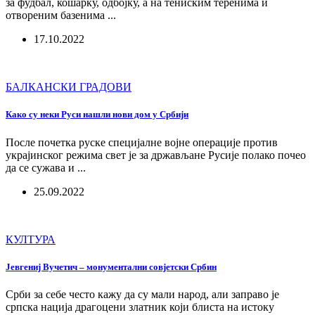
за фудбал, кошарку, одбојку, а на тениским теренима и
отвореним базенима ...
17.10.2022
БАЛКАНСКИ ГРАДОВИ
Како су неки Руси нашли нови дом у Србији
После почетка руске специјалне војне операције против
украјинског режима свет је за држављане Русије полако почео
да се сужава и ...
25.09.2022
КУЛТУРА
Јевгениј Вучетич – монументални совјетски Србин
Срби за себе често кажу да су мали народ, али заправо је
српска нација драгоцени златник који блиста на истоку