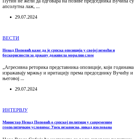
Путин не жели да одговара на позиве председника Вучића су
апсолутна лаж, ...
29.07.2024
ВЕСТИ
Ненад Поповић каже да је српска опозиција у својој немоћи и
бескорисности за државу доживела морални слом
„Агресивна реторика представника опозиције, који годинама
изражавају мржњу и иритацију према председнику Вучићу и
његовој ...
29.07.2024
ИНТЕРВЈУ
Министар Ненад Поповић о српској политици у савременим
геополитичким условима: Увек независна, никад изолована