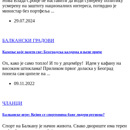
Нова Влада Србије ће наставити да води суверену политику
усмерену на заштиту националних интереса, потврдио је
министар без портфеља ...
29.07.2024
БАЛКАНСКИ ГРАДОВИ
Камење које памти све: Београдска калдрма и њене приче
Ох, како је само топло! И то у децембру! Идем у кафану на
високим штиклама! Приликом првог доласка у Београд
понела сам ципеле на ...
09.11.2022
ЧЛАНЦИ
Балканске игре: Којим се спортовима баве лидери региона?
Спорт на Балкану је начин живота. Свако двориште има терен