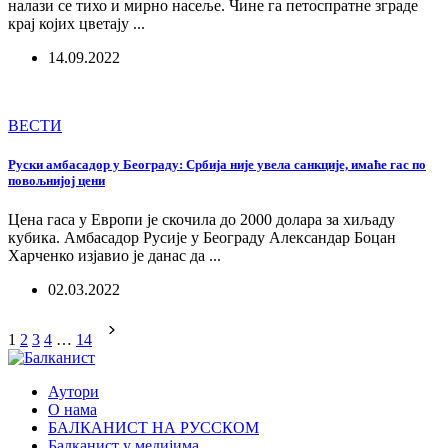
налази се тихо и мирно насеље. Чине га петоспратне зграде
крај којих цветају ...
14.09.2022
ВЕСТИ
Руски амбасадор у Београду: Србија није увела санкције, имаће гас по
повољнијој цени
Цена гаса у Европи је скочила до 2000 долара за хиљаду
кубика. Амбасадор Русије у Београду Александар Боцан
Харченко изјавио је данас да ...
02.03.2022
1
2
3
4
…
14
Аутори
О нама
БАЛКАНИСТ НА РУССКОМ
Балканист у медијима