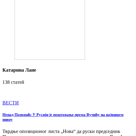
Катарина Лане
138 статей
ВЕСТИ
Ненад Поповић: У Русији је поштовање према Вучићу на највишем
нивоу
Тврдње опозиционог листа „Нова“ да руски председник