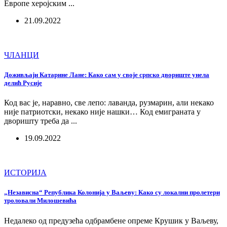
Европе херојским ...
21.09.2022
ЧЛАНЦИ
Доживљаји Катарине Лане: Како сам у своје српско двориште унела
делић Русије
Код вас је, наравно, све лепо: лаванда, рузмарин, али некако
није патриотски, некако није нашки… Код емиграната у
дворишту треба да ...
19.09.2022
ИСТОРИЈА
„Независна“ Република Колонија у Ваљеву: Како су локални пролетери
троловали Милошевића
Недалеко од предузећа одбрамбене опреме Крушик у Ваљеву,