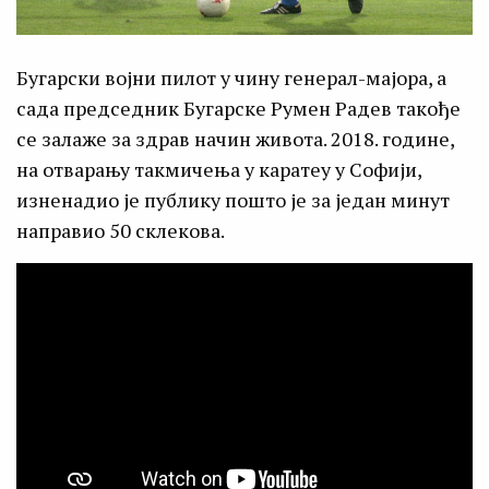
Бугарски војни пилот у чину генерал-мајора, а
сада председник Бугарске Румен Радев такође
се залаже за здрав начин живота. 2018. године,
на отварању такмичења у каратеу у Софији,
изненадио је публику пошто је за један минут
направио 50 склекова.