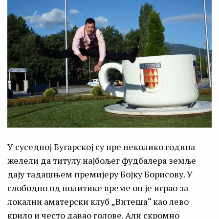
У суседној Бугарској су пре неколико година
желели да титулу најбољег фудбалера земље
дају тадашњем премијеру Бојку Борисову. У
слободно од политике време он је играо за
локални аматерски клуб „Витеша“ као лево
крило и често давао голове. Али скромно