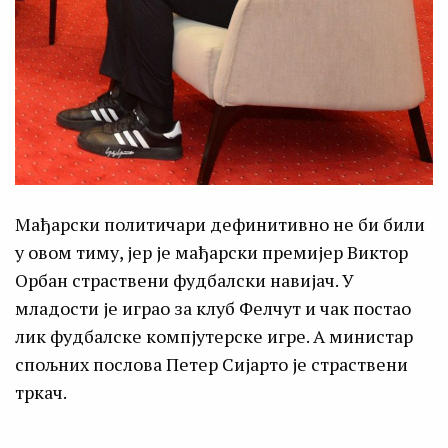
Мађарски политичари дефинитивно не би били
у овом тиму, јер је мађарски премијер Виктор
Орбан страствени фудбалски навијач. У
младости је играо за клуб Фелчут и чак постао
лик фудбалске компјутерске игре. А министар
спољних послова Петер Сијарто је страствени
тркач.