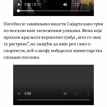
Посебно је занимљиво видети Сијарта како трчи
по московским заснеженим улицама. Жена која
пролази крај њега вероватно гунђа „шта се овај
ту растрчао“, не знајући да није реч само о
спортисти, већ о шефу мађарског министарства
спољних послова.