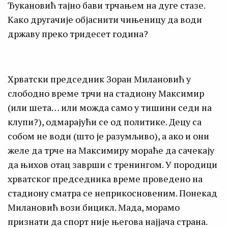
Ђукановић тајно бави трчањем на дуге стазе.
Како другачије објаснити чињеницу да води
државу преко тридесет година?
Хрватски председник Зоран Милановић у
слободно време трчи на стадиону Максимир
(или шета… или можда само у тишини седи на
клупи?), одмарајући се од политике. Децу са
собом не води (што је разумљиво), а ако и они
желе да трче на Максимиру мораће да сачекају
да њихов отац заврши с тренингом. У породици
хрватског председника време проведено на
стадиону сматра се неприкосновеним. Понекад
Милановић вози бицикл. Мада, морамо
признати да спорт није његова најјача страна.