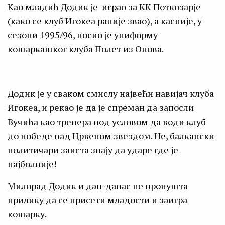
Као младић Додик је играо за КК Поткозарје
(како се клуб Игокеа раније звао), а касније, у
сезони 1995/96, носио је униформу
кошаркашког клуба Полет из Опова.
Додик је у сваком смислу највећи навијач клуба
Игокеа, и рекао је да је спреман да запосли
Вучића као тренера под условом да води клуб
до победе над Црвеном звездом. Не, балкански
политичари заиста знају да ударе где је
најболније!
Милорад Додик и дан-данас не пропушта
прилику да се присети младости и заигра
кошарку.