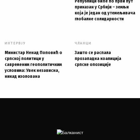
Републици биће по први пут
приказан у Србији – земљи
која је један од утемељивача
глобалне солидарности
ИНТЕРВЈУ
ЧЛАНЦИ
Министар Ненад Поповић о
Зашто се распала
српској политици у
прозападна коалиција
савременим геополитичким
српске опозиције
условима: Увек независна,
никад изолована