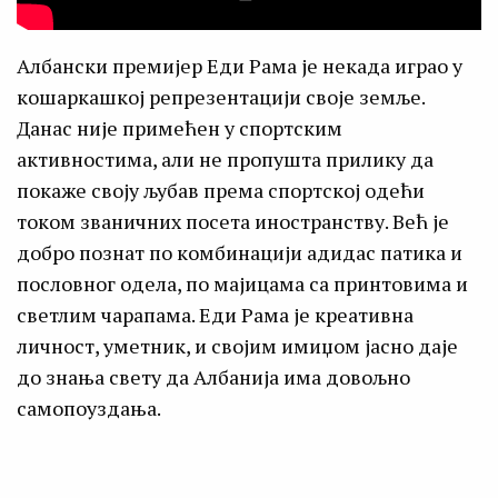
Албански премијер Еди Рама је некада играо у
кошаркашкој репрезентацији своје земље.
Данас није примећен у спортским
активностима, али не пропушта прилику да
покаже своју љубав према спортској одећи
током званичних посета иностранству. Већ је
добро познат по комбинацији адидас патика и
пословног одела, по мајицама са принтовима и
светлим чарапама. Еди Рама је креативна
личност, уметник, и својим имиџом јасно даје
до знања свету да Албанија има довољно
самопоуздања.