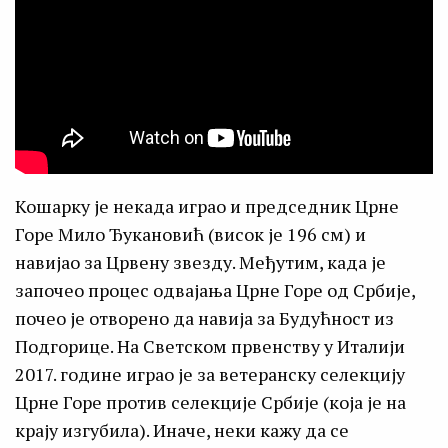
Кошарку је некада играо и председник Црне
Горе Мило Ђукановић (висок је 196 см) и
навијао за Црвену звезду. Међутим, када је
започео процес одвајања Црне Горе од Србије,
почео је отворено да навија за Будућност из
Подгорице. На Светском првенству у Италији
2017. године играо је за ветеранску селекцију
Црне Горе против селекције Србије (која је на
крају изгубила). Иначе, неки кажу да се