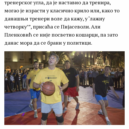
тренерског угла, да је наставио да тренира,
могао је израсти у класично крило или, како то
данашњи тренери воле да кажу, у ‘лажну
четворку’”, присаћа се Пијасеволи. Али
Пленковић се није посветио кошарци, па зато
данас мора да се брани у политици.