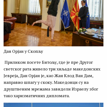
Дан Орјан у Скопљу
Приликом посете Битољу, где је пре Другог
светског рата живело три хиљаде македонских
Јевреја, Дан Орјан је, као Жан Клод Ван Дам,
направио шпагу у скоку. Македонци су на
друштвеним мрежама завидели Израелу због
тако харизматичних дипломата.