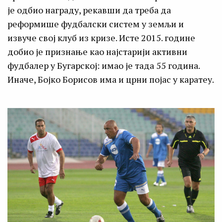
је одбио награду, рекавши да треба да
реформише фудбалски систем у земљи и
извуче свој клуб из кризе. Исте 2015. године
добио је признање као најстарији активни
фудбалер у Бугарској: имао је тада 55 година.
Иначе, Бојко Борисов има и црни појас у каратеу.