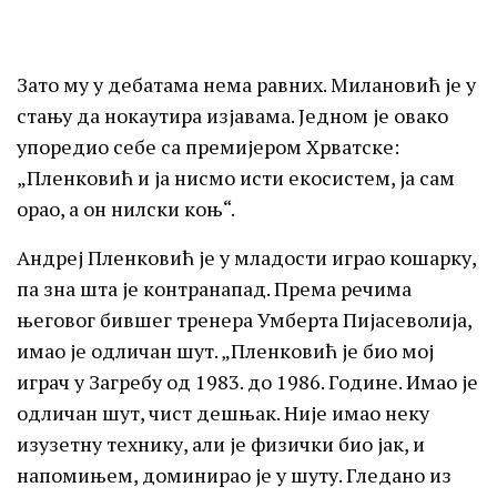
Зато му у дебатама нема равних. Милановић је у
стању да нокаутира изјавама. Једном је овако
упоредио себе са премијером Хрватске:
„Пленковић и ја нисмо исти екосистем, ја сам
орао, а он нилски коњ“.
Андреј Пленковић је у младости играо кошарку,
па зна шта је контранапад. Према речима
његовог бившег тренера Умберта Пијасеволија,
имао је одличан шут. „Пленковић је био мој
играч у Загребу од 1983. до 1986. Године. Имао је
одличан шут, чист дешњак. Није имао неку
изузетну технику, али је физички био јак, и
напомињем, доминирао је у шуту. Гледано из