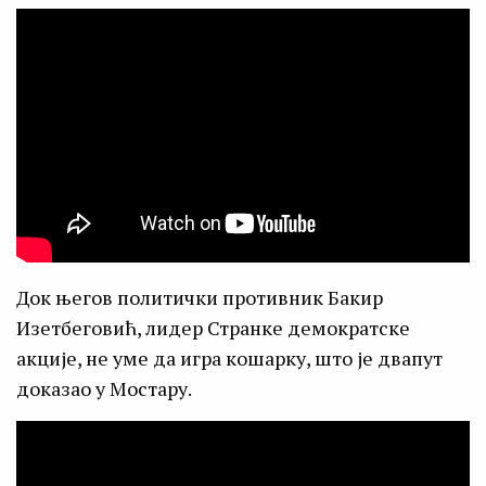
Док његов политички противник Бакир
Изетбеговић, лидер Странке демократске
акције, не уме да игра кошарку, што је двапут
доказао у Мостару.