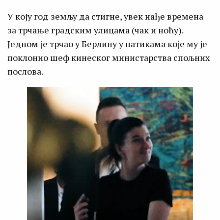
У коју год земљу да стигне, увек нађе времена
за трчање градским улицама (чак и ноћу).
Једном је трчао у Берлину у патикама које му је
поклонио шеф кинеског министарства спољних
послова.