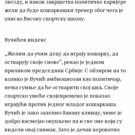
звезду, и након завршетка политичке каријере
жели да буде кошаркашки тренер због чега је
уписао Високу спортску школу.
Вучићев индекс
„Желим да учим децу да играју кошарку, да
остварују своје снове“, рекао је једном
приликом председник Србије. С обзиром на то
колико је Вучић амбиоциозан као политичар,
нема сумње да ће остварити свој циљ. Своје
спортско умеће својевремено је показао
играјући против једног младог кошаркаша.
Вучић је лако залепио банану клинцу, чиме је
добро насмејао окупљене па и све оне који су
видели овај снимак. Зато је дечак вероватно