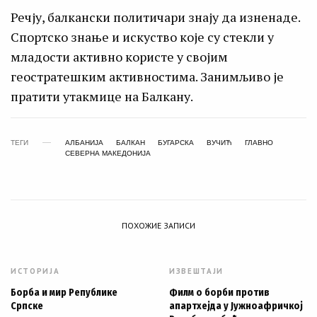
Речју, балкански политичари знају да изненаде.
Спортско знање и искуство које су стекли у
младости активно користе у својим
геостратешким активностима. Занимљиво је
пратити утакмице на Балкану.
ТЕГИ
АЛБАНИJA
БАЛКАН
БУГАРСКА
ВУЧИЋ
ГЛАВНО
СЕВЕРНА МАКЕДОНИЈА
ПОХОЖИЕ ЗАПИСИ
ИСТОРИЈА
ИЗВЕШТАЈИ
Борба и мир Републике
Филм о борби против
Српске
апартхејда у Јужноафричкој