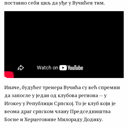
поставио себи циљ да уђе у Вучићев тим.
Иначе, будућег тренера Вучића су већ спремни
да запосле у један од клубова региона — у
Игокеу у Републици Српској. То је клуб који је
веома драг српском члану Председништва
Босне и Херцеговине Милораду Додику.