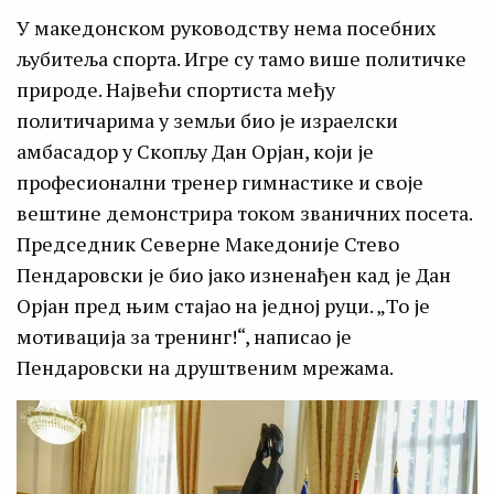
У македонском руководству нема посебних
љубитеља спорта. Игре су тамо више политичке
природе. Највећи спортиста међу
политичарима у земљи био је израелски
амбасадор у Скопљу Дан Орјан, који је
професионални тренер гимнастике и своје
вештине демонстрира током званичних посета.
Председник Северне Македоније Стево
Пендаровски је био јако изненађен кад је Дан
Орјан пред њим стајао на једној руци. „То је
мотивација за тренинг!“, написао је
Пендаровски на друштвеним мрежама.