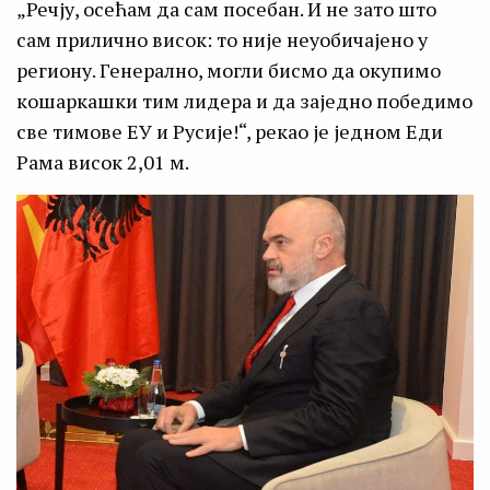
„Речју, осећам да сам посебан. И не зато што
сам прилично висок: то није неуобичајено у
региону. Генерално, могли бисмо да окупимо
кошаркашки тим лидера и да заједно победимо
све тимове ЕУ и Русије!“, рекао је једном Еди
Рама висок 2,01 м.