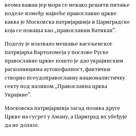
веома важан јер мора се некако решити питање
поделе између највеће православне цркве
каква је Московска патријаршија и Цариградске
која се понаша као „православни Ватикан“.
Поделу је изазвало мешање васељенског
патријарха Вартоломеја у послове Руске
православне цркве пошто је дао украјинским
расколницима аутокефалност, фактички
створио псеудоправославну националистичку
секту под називом „Православна црква
Украјине“.
Московска патријаршија засад позива друге
Цркве на сусрет у Аману, а Цариград их убеђује
да не долазе.