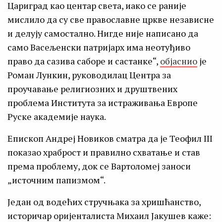
Цариград као центар света, иако се раније
мислило да су све православне цркве независне
и делују самостално. Нигде није написано да
само Васељенски патријарх има неотуђиво
право да сазива саборе и састанке“,
објаснио
је
Роман Лункин, руководилац Центра за
проучавање религиозних и друштвених
проблема Института за истраживања Европе
Руске академије наука.
Епископ Андреј Новиков сматра да је Теофил III
показао храброст и правилно схватање и став
према проблему, док се Вартоломеј заноси
„источним папизмом“.
Један од водећих стручњака за хришћанство,
историчар оријенталиста Михаил Јакушев каже: