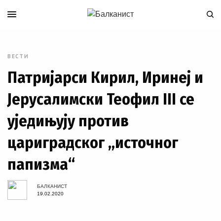
ВЕСТИ
Патријарси Кирил, Иринеј и
Јерусалимски Теофил III се
уједињују против
цариградског „источног
папизма“
БАЛКАНИСТ
19.02.2020