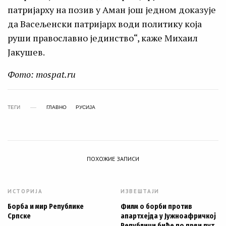
патријарху на позив у Аман још једном доказује
да Васељенски патријарх води политику која
руши православно јединство“, каже Михаил
Јакушев.
Фото: mospat.ru
ТЕГИ
ГЛАВНО
РУСИЈА
ПОХОЖИЕ ЗАПИСИ
ИСТОРИЈА
ИЗВЕШТАЈИ
Борба и мир Републике
Филм о борби против
Српске
апартхејда у Јужноафричкој
Републици биће по први пут