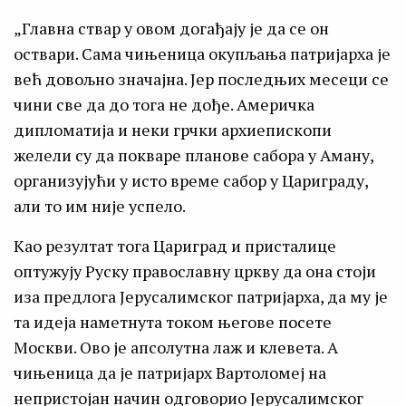
„Главна ствар у овом догађају је да се он
оствари. Сама чињеница окупљања патријарха је
већ довољно значајна. Јер последњих месеци се
чини све да до тога не дође. Америчка
дипломатија и неки грчки архиепископи
желели су да покваре планове сабора у Аману,
организујући у исто време сабор у Цариграду,
али то им није успело.
Као резултат тога Цариград и присталице
оптужују Руску православну цркву да она стоји
иза предлога Јерусалимског патријарха, да му је
та идеја наметнута током његове посете
Москви. Ово је апсолутна лаж и клевета. А
чињеница да је патријарх Вартоломеј на
непристојан начин одговорио Јерусалимског