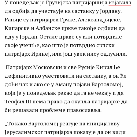
У понедељак је Грузијска патријаршија
изјавила
да одбија да учествује на састанку у Јордану.
Раније су патријарси Грчке, Александријске,
Кипарске и Албанске цркве такође одбили да
иду у Јордан. Остале цркве су или потврдиле
своје учешће, као што је потврдио српски
патријарх Иринеј, или још увек нису одлучили.
Патријарх Московски и све Русије Кирил ће
дефинитивно учествовати на састанку, а он ће
доћи чак и ако се у Аману појави Вартоломеј,
који је у понедељак рекао да га не чекају и да
Теофил III нема право да окупља патријархе да
би решавали проблеме православља.
„То како Вартоломеј реагује на иницијативу
Јерусалимског патријарха показује да он види