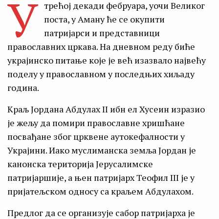
У
трећој декади фебруара, уочи Великог
поста, у Аману ће се окупити
патријарси и представници
православних цркава. На дневном реду биће
украјинско питање које је већ изазвало највећу
поделу у православном у последњих хиљаду
година.
Краљ Јордана Абдулах II ибн ел Хусеин изразио
је жељу да помири православне хришћане
посвађане због црквене аутокефалности у
Украјини. Иако муслиманска земља Јордан је
канонска територија Јерусалимске
патријаршије, а њен патријарх Теофил III је у
пријатељском односу са краљем Абдулахом.
Предлог да се организује сабор патријарха је