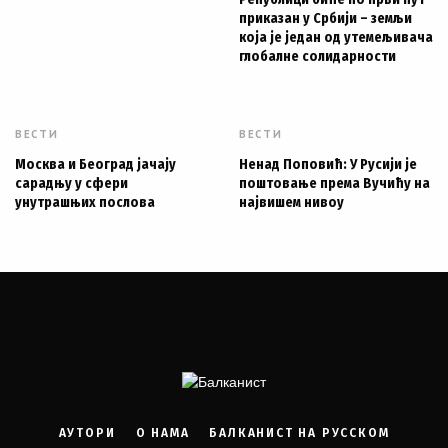
приказан у Србији – земљи
која је један од утемељивача
глобалне солидарности
ВЕСТИ
ВЕСТИ
Москва и Београд јачају
Ненад Поповић: У Русији је
сарадњу у сфери
поштовање према Вучићу на
унутрашњих послова
највишем нивоу
АУТОРИ
О НАМА
БАЛКАНИСТ НА РУССКОМ