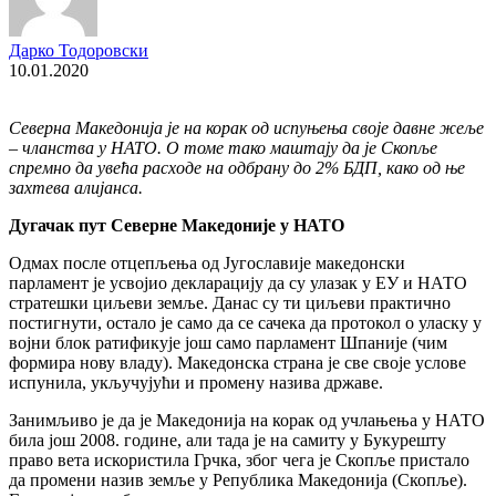
Дарко Тодоровски
10.01.2020
Северна Македонија је на корак од испуњења своје давне жеље
– чланства у НАТО. О томе тако маштају да је Скопље
спремно да увећа расходе на одбрану до 2% БДП, како од ње
захтева алијанса.
Дугачак пут Северне Македоније у НАТО
Одмах после отцепљења од Југославије македонски
парламент је усвојио декларацију да су улазак у ЕУ и НАТО
стратешки циљеви земље. Данас су ти циљеви практично
постигнути, остало је само да се сачека да протокол о уласку у
војни блок ратификује још само парламент Шпаније (чим
формира нову владу). Македонска страна је све своје услове
испунила, укључујући и промену назива државе.
Занимљиво је да је Македонија на корак од учлањења у НАТО
била још 2008. године, али тада је на самиту у Букурешту
право вета искористила Грчка, због чега је Скопље пристало
да промени назив земље у Република Македонија (Скопље).