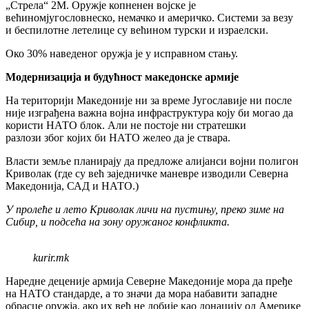
„Стрела“ 2М. Оружје копненен војске је
већиномјугословнеско, немачко и америчко. Системи за везу
и беспилотне летелице су већином турски и израелски.
Око 30% наведеног оружја је у исправном стању.
Модернизација и будућност македонске армије
На територији Македоније ни за време Југославије ни после
није изграђена важна војна инфраструктура коју би могао да
користи НАТО блок. Али не постоје ни стратешки
разлози због којих би НАТО желео да је ствара.
Власти земље планирају да предложе алијанси војни полигон
Криволак (где су већ заједничке маневре изводили Северна
Македонија, САД и НАТО.)
У пролеће и лето Криволак личи на пустињу, преко зиме на
Сибир, и подсећа на зону оружаног конфликта.
kurir.mk
Наредне деценије армија Северне Македоније мора да пређе
на НАТО стандарде, а то значи да мора набавити западне
обрасце оружја, ако их већ не добије као донацију од Америке