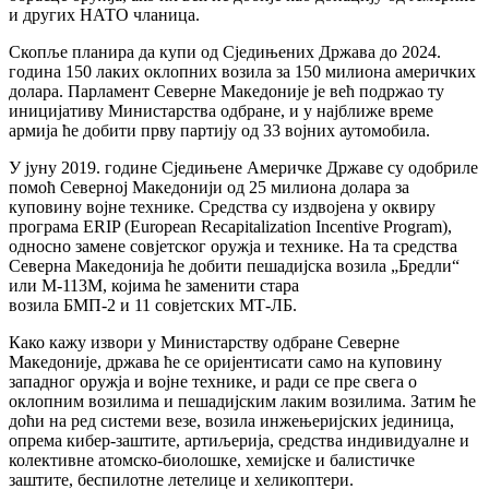
и других НАТО чланица.
Скопље планира да купи од Сједињених Држава до 2024.
година 150 лаких оклопних возила за 150 милиона америчких
долара. Парламент Северне Македоније је већ подржао ту
иницијативу Министарства одбране, и у најближе време
армија ће добити прву партију од 33 војних аутомобила.
У јуну 2019. године Сједињене Америчке Државе су одобриле
помоћ Северној Македонији од 25 милиона долара за
куповину војне технике. Средства су издвојена у оквиру
програма ERIP (European Recapitalization Incentive Program),
односно замене совјетског оружја и технике. На та средства
Северна Македонија ће добити пешадијска возила „Бредли“
или М-113М, којима ће заменити стара
возила БМП-2 и 11 совјетских МТ-ЛБ.
Како кажу извори у Министарству одбране Северне
Македоније, држава ће се оријентисати само на куповину
западног оружја и војне технике, и ради се пре свега о
оклопним возилима и пешадијским лаким возилима. Затим ће
доћи на ред системи везе, возила инжењеријских јединица,
опрема кибер-заштите, артиљерија, средства индивидуалне и
колективне атомско-биолошке, хемијске и балистичке
заштите, беспилотне летелице и хеликоптери.