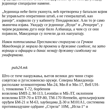
јединице специјалне намене.
„Јединица неће бити укинута, већ претворена у батаљон којим
ће управљати оперативни штаб, а не генералштаб, као
раније“, изајвили су у кабинету Пендаровског. Али то је само
званична изјава. Укидају се јединице „Вуци“ и „Ренџери“, у
чијим редовима дуго није било Албанаца, а чим су се они
појавили, Македонци су почели да их напуштају.
Након потписивања Преспанског споразума са Грчком
Македонија је морала да промени и државне симболе, па зато
војници и официри и данас немају државну симболику на
униформама.
puls24.mk
Што се тиче наоружања, његов велики део чини старо
совјетско и југословенско оружје. Северна Македонија
располаже хеликоптерима Ми-24, Ми-8 и Ми-17, Bell UH-
1, тенковима Т-72, борбеним
возилима БМП-2, М-113, Leonidas и МБ-ЛТ, оклопним
возилима БТР-70 и БТР-80, ТМ-170 Hermelin, артиљеријским
оруђем БМ-21 и М-63, хаубицама Д-30 и М101А1, системима
противваздушне одбране „Стрела“ 10М, „Игла-1“ и