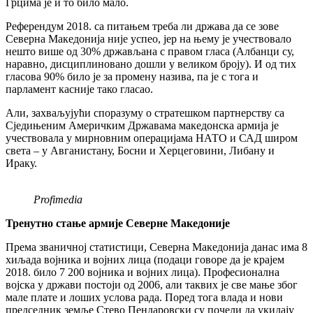
Грцима је и то било мало.
Референдум 2018. са питањем треба ли држава да се зове
Северна Македонија није успео, јер на њему је учествовало
нешто више од 30% држављана с правом гласа (Албанци су,
наравно, дисциплиновано дошли у великом броју). И од тих
гласова 90% било је за промену назива, па је с тога и
парламент касније тако гласао.
Али, захваљујући споразуму о стратешком партнерству са
Сједињеним Америчким Државама македонска армија је
учествовала у мирновним операцијама НАТО и САД широм
света – у Авганистану, Босни и Херцеговини, Либану и
Ираку.
Profimedia
Тренутно стање армије Северне Македоније
Према званичној статистици, Северна Македонија данас има 8
хиљада војника и војних лица (подаци говоре да је крајем
2018. било 7 200 војника и војних лица). Професионална
војска у држави постоји од 2006, али таквих је све мање због
мале плате и лоших услова рада. Поред тога влада и нови
председник земље Стево Пендаровски су почели да укидају