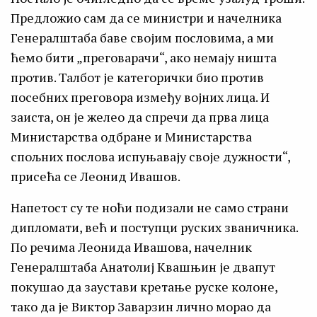
Предложио сам да се министри и начелника
Генералштаба баве својим пословима, а ми
ћемо бити „преговарачи“, ако немају ништа
против. Талбот је категорички био против
посебних преговора између војних лица. И
заиста, он је желео да спречи да прва лица
Министарства одбране и Министарства
спољних послова испуњавају своје дужности“,
присећа се Леонид Ивашов.
Напетост су те ноћи подизали не само страни
дипломати, већ и поступци руских званичника.
По речима Леонида Ивашова, начелник
Генералштаба Анатолиј Квашњин је двапут
покушао да заустави кретање руске колоне,
тако да је Виктор Заварзин лично морао да