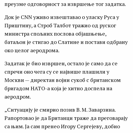
преузме одговорност за извршење тог задатка.
Док је CNN уживо извештавао о уласку Руса у
Приштину, а Строб Талбот тражио од руског
министра спољних послова објашњење,
батаљон је стигао до Слатине и постави одбрану
око целог аеродрома.
Задатак је био извршен, остало је само да се
спречи оно чега су се највише плашили у
Москви — директан војни сукоб с британском
бригадом НАТО-а која је хитно доспела на
аеродром.
„Ситуацију је смирио позив В. М. Заварзина.
Рапортовао је да Британци траже да преговарају
са њим. Ја сам пренео Игору Сергејеву, добио