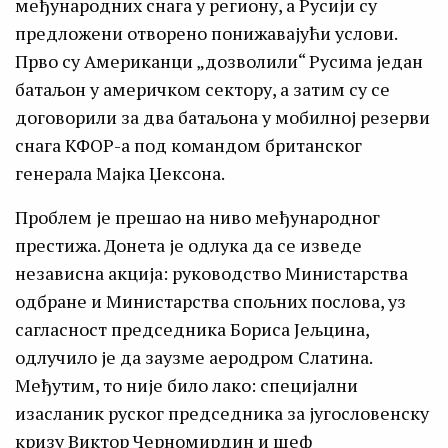
међународних снага у региону, а Русији су
предложени отворено понижавајући услови.
Прво су Американци „дозволили“ Русима један
батаљон у америчком сектору, а затим су се
договорили за два батаљона у мобилној резерви
снага КФОР-а под командом британског
генерала Мајка Џексона.
Проблем је прешао на ниво међународног
престижа. Донета је одлука да се изведе
независна акција: руководство Министарства
одбране и Министарства спољних послова, уз
сагласност председника Бориса Јељцина,
одлучило је да заузме аеродром Слатина.
Међутим, то није било лако: специјални
изасланик руског председника за југословенску
кризу Виктор Черномирдин и шеф