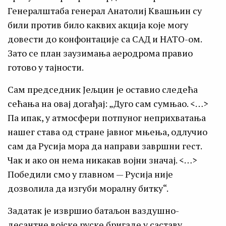
Генералштаба генерал Анатолиј Квашњин су
били против било каквих акција које могу
довести до конфонтације са САД и НАТО-ом.
Зато се план заузимања аеродрома правио
готово у тајности.
Сам председник Јељцин је оставио следећа
сећања на овај догађај: „Дуго сам сумњао. <…>
Па ипак, у атмосфери потпуног неприхватања
нашег става од стране јавног мњења, одлучио
сам да Русија мора да направи завршни гест.
Чак и ако он нема никакав војни значај. <…>
Победили смо у главном — Русија није
дозволила да изгуби моралну битку“.
Задатак је извршио батаљон ваздушно-
десантне војске руске бригаде у саставу