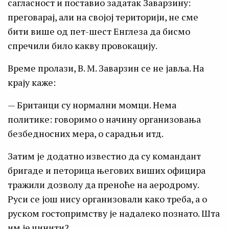
сагласност и поставио задатак Заварзину:
преговарај, али на својој територији, не сме
бити више од пет-шест Енглеза да бисмо
спречили било какву провокацију.
Време пролази, В. М. Заварзин се не јавља. На
крају каже:
— Британци су нормални момци. Нема
политике: говоримо о начину организовања
безбедносних мера, о сарадњи итд.
Затим је додатно известио да су командант
бригаде и петорица његових виших официра
тражили дозволу да преноће на аеродрому.
Руси се још нису организовали како треба, а о
руском гостопримству је надалеко познато. Шта
им је чинити?