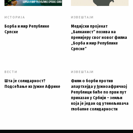
ИСТОРИЈА
ИЗВЕШТАЈИ
Борба и мир Републике
Медијски пројекат
Српске
„Балканист“ позива на
премијеру свог новог филма
„Борба и мир Републике
Српске“
ВЕСТИ
ИЗВЕШТАЈИ
Шта је солидарност?
Филм о борби против
Подсећање из Јужне Африке
апартхејда у Јужноафричкој
Републици биће по први пут
приказан у Србији – земљи
која је један од утемељивача
глобалне солидарности