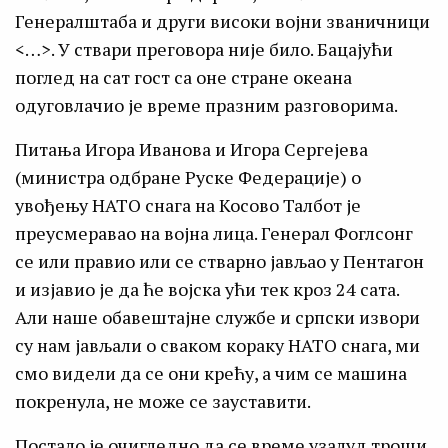
Генералштаба и други високи војни званичници
<…>. У ствари преговора није било. Бацајући
поглед на сат гост са оне стране океана
одуговлачио је време празним разговорима.
Питања Игора Иванова и Игора Сергејева
(министра одбране Руске Федерације) о
увођењу НАТО снага на Косово Талбот је
преусмеравао на војна лица. Генерал Фоглсонг
се или правио или се стварно јављао у Пентагон
и изјавио је да ће војска ући тек кроз 24 сата.
Али наше обавештајне службе и српски извори
су нам јављали о сваком кораку НАТО снага, ми
смо видели да се они крећу, а чим се машина
покренула, не може се зауставити.
Постало је очигледно да се време узалуд троши.