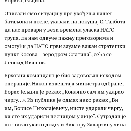
Бориса Јељцина.
Описали смо ситуацију пре увођења нашег
батаљона и после, указали на покушај С. Талбота
да нас превари у вези времена уласка НАТО
трупа, да нам одвуче пажњу преговорима и
омогући да НАТО први заузме важан стратешки
пункт Косова – аеродром Слатина“, сећа се
Леонид Ивашов.
Врховни командант је био задовољан исходом
операције. Након извештаја министра одбране,
Борис Јељцин је рекао: „Коначно сам им ударио
чвргу…». Из публике је одмах неко рекао: „Ви
им, Борисе Николајевичу, нисте ударили чвргу,
ви сте их ударили песницом у лице“. Сутрадан је
потписао указ о додели Виктору Заварзину чина