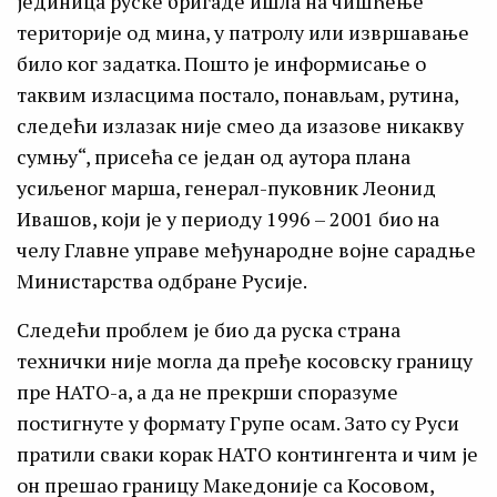
јединица руске бригаде ишла на чишћење
територије од мина, у патролу или извршавање
било ког задатка. Пошто је информисање о
таквим изласцима постало, понављам, рутина,
следећи излазак није смео да изазове никакву
сумњу“, присећа се један од аутора плана
усиљеног марша, генерал-пуковник Леонид
Ивашов, који је у периоду 1996 – 2001 био на
челу Главне управе међународне војне сарадње
Министарства одбране Русије.
Следећи проблем је био да руска страна
технички није могла да пређе косовску границу
пре НАТО-а, а да не прекрши споразуме
постигнуте у формату Групе осам. Зато су Руси
пратили сваки корак НАТО контингента и чим је
он прешао границу Македоније са Косовом,