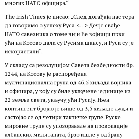
многих НАТО официра.“
The Irish Times је писао: „След догађаја нас тера
да говоримо о успеху Руса. <…> Дечје свађе
НАТО савезника о томе чији ће војници први
ући на Косово дали су Русима шансу, и Руси су је
искористили“.
У складу са резолуцијом Савета безбедности бр.
1244, на Косову је распоређена
мултинационална група од 46,5 хиљада војника
и официра, у коју су биле укључене јединице из
22 земље света, укључујући Русију. Њен
контингент бројао је више од 3,5 хиљаде људи и
састојао се од четири тактичке групе. Руске
мировне трупе су упозоравале на провокације
албанских милитаната, брзо ишле у одбрану