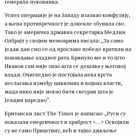
генерала-пуковника.
Успех операције је на Западу изазвао конфузију,
а њена противречност је донекле збунила све.
Тако је америчка државна секретарка Медлин
Олбрајт у својим мемоарима писала: „За само
један дан смо се од прославе победе вратили на
понављање хладног рата. Бринуло ме и то што
Иванов сам није знао шта се дешава у његовој
влади. Очигледно је постојала нека врста
неслагања између цивилних и војних власти,
мада нико није могао бити сигуран шта је
Јељцин наредио“.
Британски лист The Times је написао: „Руси су
показали енергичност и храброст <…> Освојили
су не само Приштину, већ и тајно дивљење