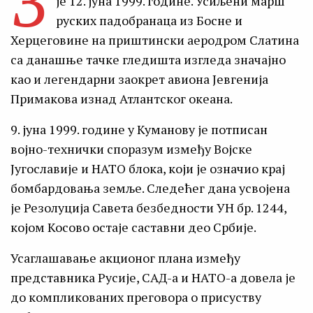
З
је 12. јуна 1999. године. Усиљени марш
руских падобранаца из Босне и
Херцеговине на приштински аеродром Слатина
са данашње тачке гледишта изгледа значајно
као и легендарни заокрет авиона Јевгенија
Примакова изнад Атлантског океана.
9. јуна 1999. године у Куманову је потписан
војно-технички споразум између Војске
Југославије и НАТО блока, који је означио крај
бомбардовања земље. Следећег дана усвојена
је Резолуција Савета безбедности УН бр. 1244,
којом Косово остаје саставни део Србије.
Усаглашавање акционог плана између
представника Русије, САД-а и НАТО-а довела је
до компликованих преговора о присуству