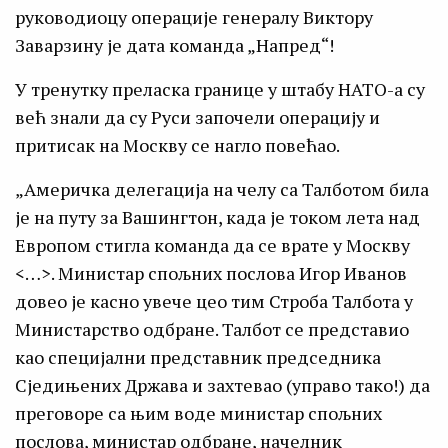
руководиоцу операције генералу Виктору
Заварзину је дата команда „Напред“!
У тренутку преласка границе у штабу НАТО-а су
већ знали да су Руси започели операцију и
притисак на Москву се нагло повећао.
„Америчка делегација на челу са Талботом била
је на путу за Вашингтон, када је током лета над
Европом стигла команда да се врате у Москву
<…>. Министар спољних послова Игор Иванов
довео је касно увече цео тим Строба Талбота у
Министарство одбране. Талбот се представио
као специјални представник председника
Сједињених Држава и захтевао (управо тако!) да
преговоре са њим воде министар спољних
послова, министар одбране, начелник