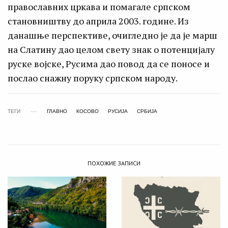
православних цркава и помагале српском
становништву до априла 2003. године. Из
данашње перспективе, очигледно је да је марш
на Слатину дао целом свету знак о потенцијалу
руске војске, Русима дао повод да се поносе и
послао снажну поруку српском народу.
ТЕГИ
ГЛАВНО
КОСОВО
РУСИЈА
СРБИЈА
ПОХОЖИЕ ЗАПИСИ