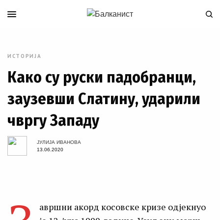
ИСТОРИЈА
Како су руски падобранци,
заузевши Слатину, ударили
чвргу Западу
JУЛИJА ИВАНОВА
13.06.2020
авршни акорд косовске кризе одјекнуо