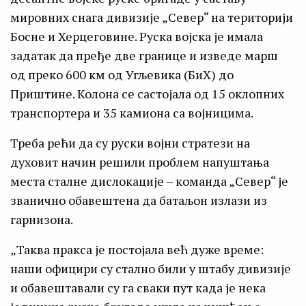
мировних снага дивизије „Север“ на територији
Босне и Херцеговине. Руска војска је имала
задатак да пређе две границе и изведе марш
од преко 600 км од Угљевика (БиХ) до
Приштине. Колона се састојала од 15 оклопних
транспортера и 35 камиона са војницима.
Треба рећи да су руски војни стратези на
духовит начин решили проблем напуштања
места сталне дислокације – команда „Север“ је
званично обавештена да батаљон излази из
гарнизона.
„Таква пракса је постојала већ дуже време:
наши официри су стално били у штабу дивизије
и обавештавали су га сваки пут када је нека