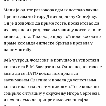
Мени је од тог разговора одмах постало лакше.
Пренео сам то Игору Дмитријевичу Сергејеву.
Он је дозволио да приме госте, посаветовао да
их нахране и предложе им чашицу вотке, али не
више од тога. Тако да је прву ноћ нове косовске
драме команда енглеске бригаде провела у
нашем штабу.
Већ ујутро Д. Фоглсонг је покушао да успостави
контакт са В. М. Заварзиним. Односно, постало је
јасно да се НАТО војска помирила са
заузимањем Слатине и почела да успоставља
контакт на различитим нивоима. То је коначно
смирило ситуацију у окружењу Игора Сергејева
и почели смо да припремамо извештај за