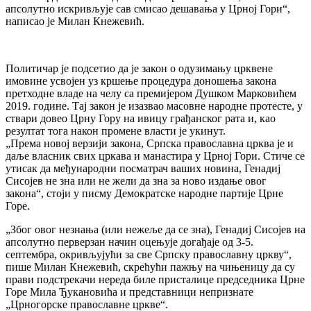
апсолутно искривљује сав смисао дешавања у Црној Гори“,
написао је Милан Кнежевић.
Политичар је подсетио да је закон о одузимању црквене
имовине усвојен уз кршење процедура доношења закона
претходне владе на челу са премијером Душком Марковићем
2019. године. Тај закон је изазвао масовне народне протесте, у
ствари довео Црну Гору на ивицу грађанског рата и, као
резултат тога након промене власти је укинут.
„Према новој верзији закона, Српска православна црква је и
даље власник свих цркава и манастира у Црној Гори. Стиче се
утисак да међународни посматрач ваших новина, Генадиј
Сисојев не зна или не жели да зна за ново издање овог
закона“, стоји у писму Демократске народне партије Црне
Горе.
„Због овог незнања (или нежеље да се зна), Генадиј Сисојев на
апсолутно перверзан начин оцењује догађаје од 3-5.
септембра, окривљујући за све Српску православну цркву“,
пише Милан Кнежевић, скрећући пажњу на чињеницу да су
прави подстрекачи нереда биле присталице председника Црне
Горе Мила Ђукановића и представници непризнате
„Црногорске православне цркве“.