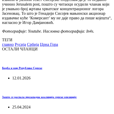
учинио Jerusalem post, пошто су читаоци осудили чланак који
је умањио број жртава хрватског концентрационог логора
Јасеновац. То што је Генадији Сисојев мањински акционар
издавачке куће ‘Комерсант’ му не даје право да пише којешта“,
нагласио је Игор Дамјановић.
Фотографије: Youtube. Насловна фотографија: In4s.
ТЕГИ
главно
Русија
Србија
Црна Гора
ОСТАЛИ ЧЛАНЦИ
Борба и мир Републике Српске
12.01.2026
Зашто се распала прозападна коалиција српске опозиције
25.04.2024