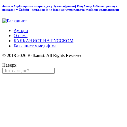
Филм о борби против апартхејда у Јужноафричкој Републици биће по први пут
приказан у Србији – земљи која је један од утемељивача глобалне солидарности
Аутори
О нама
БАЛКАНИСТ НА РУССКОМ
Балканист у медијима
© 2018-2026 Balkanist. All Rights Reserved.
Наверх