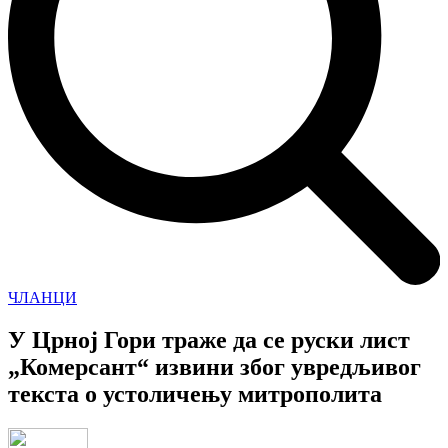
ЧЛАНЦИ
У Црној Гори траже да се руски лист
„Комерсант“ извини због увредљивог
текста о устоличењу митрополита