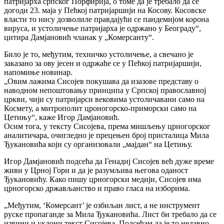
патријарха српског Порфирија, о томе да је требало да се
догоди 23. маја у Пећкој патријаршији на Косову. Косовске
власти то нису дозволиле правдајући се пандемијом корона
вируса, и устоличење патријарха је одржано у Београду“,
цитира Дамјановић чланак у „Комерсанту“.
Било је то, међутим, техничко устоличење, а свечано је
заказано за ову јесен и одржаће се у Пећкој патријаршији,
напомиње новинар.
„Овим лажима Сисојев покушава да изазове представу о
наводном непоштовању принципа у Српској православној
цркви, чији су патријарси вековима устоличавани само на
Космету, а митрополит цроногорско-приморски само на
Цетињу“, каже Игор Дамјановић.
Осим тога, у тексту Сисојева, према мишљењу црногорског
аналитичара, очигледно је прецењен број присталица Мила
Ђукановића који су организовали „мајдан“ на Цетињу.
Игор Дамјановић подсећа да Генадиј Сисојев већ дуже време
живи у Црној Гори и да је разумљива његова оданост
Ђукановићу. Како пишу црногорски медији, Сисојев има
црногорско држављанство и право гласа на изборима.
„Међутим, ‘Комерсант’ је озбиљан лист, а не инструмент
руске пропаганде за Мила Ђукановића. Лист би требало да се
извини и уклони текст Сисојева. Подсећам да је то недавно