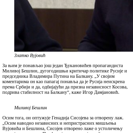
Златко Вујовић
За њим је понављао још један Ђукановићев пропагандиста
Миливој Бешлин, дугогодишњи критичар политике Русије и
председника Владимира Путина на Балкану. „У својим
коментарима он као папагај понавља да је Русија неискрена
према Србији и да, одбијајући да призна независност Косова,
подрива стабилност на Балкану“, каже Игор Дамјановић.
Миливој Бешлин
Осим тога, он оптужује Генадија Сисојева за отворену лаж.
„Осим наводно независних и непристрасних мишљења
Вујовића и Бешлина, Сисојев отворено лаже о устоличењу