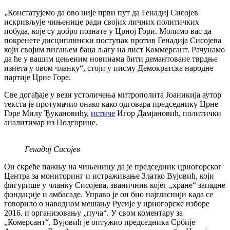
„Констатујемо да ово није први пут да Генадиј Сисојев
искривљује чињенице ради својих личних политичких
побуда, које су добро познате у Црној Гори. Молимо вас да
покренете дисциплински поступак против Генадија Сисојева
који својим писањем баца љагу на лист Коммерсант. Рачунамо
да ће у вашим цењеним новинама бити демантоване тврдње
изнета у овом чланку“, стоји у писму Демократске народне
партије Црне Горе.
Све догађаје у вези устоличења митрополита Јоаникија аутор
текста је протумачио онако како одговара председнику Црне
Горе Милу Ђукановићу,
истиче
Игор Дамјановић, политички
аналитичар из Подгорице.
Генадиј Сисојев
Он скреће пажњу на чињеницу да је председник црногорског
Центра за мониторинг и истраживање Златко Вујовић, који
фигурише у чланку Сисојева, званичник којег „хране“ западне
фондације и амбасаде. Управо је он био најгласнији када се
говорило о наводном мешању Русије у црногорске изборе
2016. и организовању „пуча“. У свом коментару за
„Комерсант“, Вујовић је оптужио председника Србије