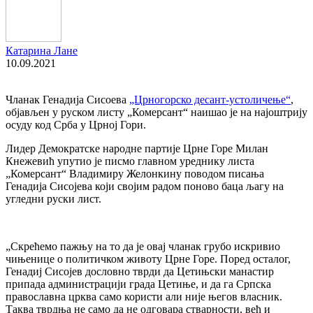
Катарина Лане
10.09.2021
Чланак Генадија Сисоева
„Црногорско десант-устоличење“
,
објављен у руском листу „Комерсант“ наишао је на најоштрију
осуду код Срба у Црној Гори.
Лидер Демократске народне партије Црне Горе Милан
Кнежевић упутио је писмо главном уреднику листа
„Комерсант“ Владимиру Желонкину поводом писања
Генадија Сисојева који својим радом поново баца љагу на
угледни руски лист.
„Скрећемо пажњу на то да је овај чланак грубо искривио
чињенице о политичком животу Црне Горе. Поред осталог,
Генадиј Сисојев дословно тврди да Цетињски манастир
припада администрацији града Цетиње, и да га Српска
православна црква само користи али није његов власник.
Таква тврдња не само да не одговара стварности, већ и