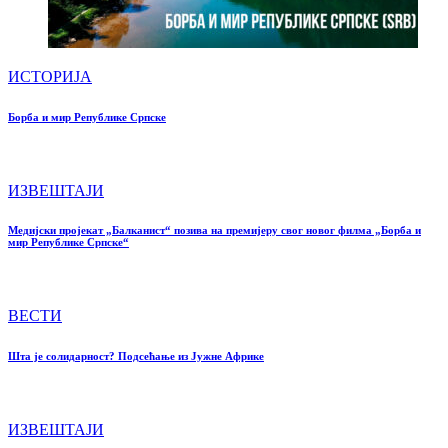
ИСТОРИЈА
Борба и мир Републике Српске
ИЗВЕШТАЈИ
Медијски пројекат „Балканист“ позива на премијеру свог новог филма „Борба и
мир Републике Српске“
ВЕСТИ
Шта је солидарност? Подсећање из Јужне Африке
ИЗВЕШТАЈИ