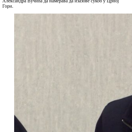
Александра Вучића да намерава да изазове сукоб у Црној
Гори.