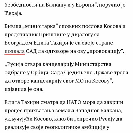
безбедности на Балкану и у Европи“, поручио је
Ћехаја.
Бивша „министарка“ спољних послова Косова и
представник Приштине у дијалогу са
Београдом Едита Тахири је са своје стране
позвала
САД да одговоре на ову „провокацију“.
„Русија отвара канцеларију Министарства
одбране у Србији. Сада Сједињене Државе треба
да отворе канцеларију свог МО на Косову“,
изјавила је она.
Едита Тахири сматра да НАТО мора да заврши
процес прихватања земаља Западног Балкана,
укључујући Косово, како би „спречио Русију да
реализује своје геополитичке амбиције у