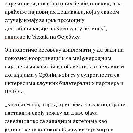
спремности, посебно оних безбедносних, и за
праћење најновијих дешавања, која у сваком
случају имају за циљ промоцију
дестабилизације на Косову и у региону“,
написао
је Ћехаја на Фејсбуку.
Он подстиче косовску дипломатију да ради на
поновној координацији са међународним
партнерима како би их обавестила о недавним
догађајима у Србији, који су у супротности са
интересима кључних билатералних партнера и
НАТО-а.
„Косово мора, поред припрема за самоодбрану,
наставити своју тежњу да даље ојача
савезништво са западним актерима као
јединствену непоколебљиву визију мира и