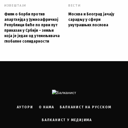
ИЗВЕШТАЈИ
ВЕСТИ
Филм о борби против
Москва и Београд јачају
апартхејда у Јужноафричкој
сарадњу у сфери
Републици биће по први пут
унутрашњих послова
приказан у Србији – земљи
која је један од утемељивача
глобалне солидарности
АУТОРИ
О НАМА
БАЛКАНИСТ НА РУССКОМ
БАЛКАНИСТ У МЕДИЈИМА