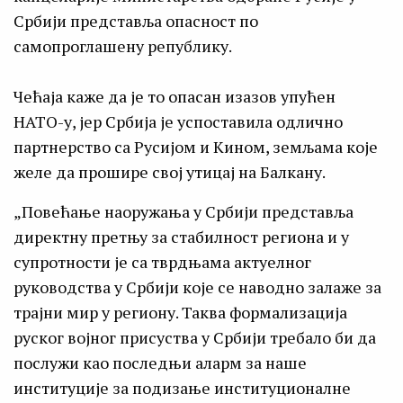
Србији представља опасност по
самопроглашену републику.
Чећаја каже да је то опасан изазов упућен
НАТО-у, јер Србија је успоставила одлично
партнерство са Русијом и Кином, земљама које
желе да прошире свој утицај на Балкану.
„Повећање наоружања у Србији представља
директну претњу за стабилност региона и у
супротности је са тврдњама актуелног
руководства у Србији које се наводно залаже за
трајни мир у региону. Таква формализација
руског војног присуства у Србији требало би да
послужи као последњи аларм за наше
институције за подизање институционалне