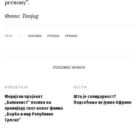
региону“.
Фото: Tanjug
ТЕГИ
КОСОВО
РУСИЈА
СРБИЈА
ПОХОЖИЕ ЗАПИСИ
ИЗВЕШТАЈИ
ВЕСТИ
Медијски пројекат
Шта је солидарност?
„Балканист“ позива на
Подсећање из Јужне Африке
премијеру свог новог филма
„Борба и мир Републике
Српске“