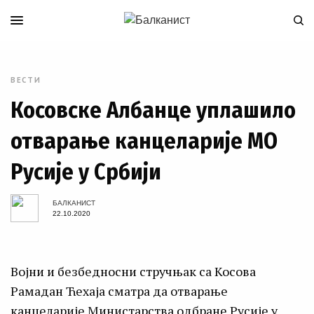
ВЕСТИ
Косовске Албанце уплашило
отварање канцеларијe МО
Русије у Србији
БАЛКАНИСТ
22.10.2020
Војни и безбедносни стручњак са Косова
Рамадан Ћехаја сматра да отварање
канцеларије Министарства одбране Русије у