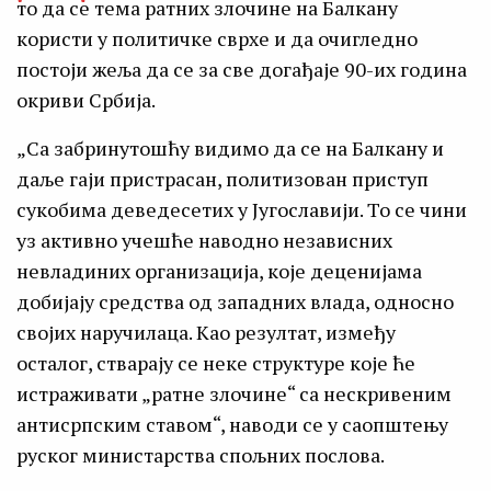
то да се тема ратних злочине на Балкану
користи у политичке сврхе и да очигледно
постоји жеља да се за све догађаје 90-их година
окриви Србија.
„Са забринутошћу видимо да се на Балкану и
даље гаји пристрасан, политизован приступ
сукобима деведесетих у Југославији. То се чини
уз активно учешће наводно независних
невладиних организација, које деценијама
добијају средства од западних влада, односно
својих наручилаца. Као резултат, између
осталог, стварају се неке структуре које ће
истраживати „ратне злочине“ са нескривеним
антисрпским ставом“, наводи се у саопштењу
руског министарства спољних послова.