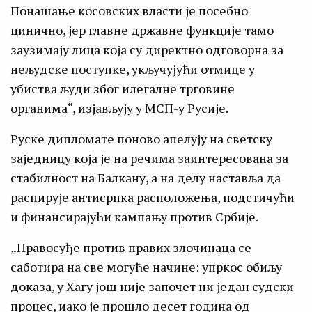
Понашање косовских власти је посебно
цинично, јер главне државне функције тамо
заузимају лица која су директно одговорна за
нељудске поступке, укључујући отмице у
убиства људи због илегалне трговине
органима“, изјављују у МСП-у Русије.
Руске дипломате поново апелују на светску
заједницу која је на речима заинтересована за
стабилност на Балкану, а на делу наставља да
распирује антисрпка расположења, подстичући
и финансирајући кампању против Србије.
„Правосуђе против правих злочинаца се
саботира на све могуће начине: упркос обиљу
доказа, у Хагу још није започет ни један судски
процес, иако је прошло десет година од