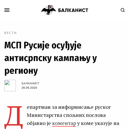
ВЕСТИ
МСП Русије осуђује
антисрпску кампању у
региону
БАЛКАНИСТ
26.05.2020
Д
епартман за информисање руског
Министарства спољних послова
објавио је
коментар
у коме указује на