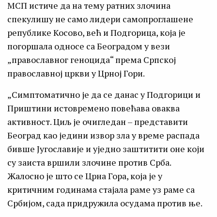
МСП истиче да на тему ратних злочина
спекулишу не само лидери самопроглашене
републике Косово, већ и Подгорица, која је
погоршала односе са Београдом у вези
„православног геноцида“ према Српској
православној цркви у Црној Гори.
„Симптоматично је да се данас у Подгорици и
Приштини истовремено повећава оваква
активност. Циљ је очигледан – представити
Београд као једини извор зла у време распада
бивше Југославије и уједно заштитити оне који
су заиста вршили злочине против Срба.
Жалосно је што се Црна Гора, која је у
критичним годинама стајала раме уз раме са
Србијом, сада придружила осудама против ње.