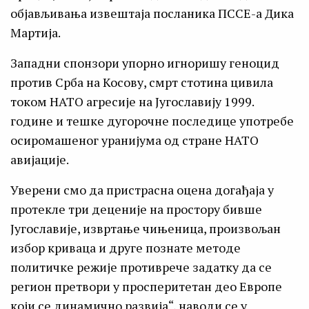
објављивања извештаја посланика ПССЕ-а Дика
Мартија.
Западни спонзори упорно игноришу геноцид
против Срба на Косову, смрт стотина цивила
током НАТО агресије на Југославију 1999.
године и тешке дугорочне последице употребе
осиромашеног уранијума од стране НАТО
авијације.
Уверени смо да пристрасна оцена догађаја у
протекле три деценије на простору бивше
Југославије, извртање чињеница, произвољан
избор криваца и друге познате методе
политичке режије противрече задатку да се
регион претвори у просперитетан део Европе
који се динамично развија“, наводи се у