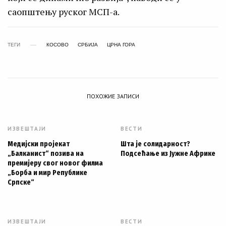
саопштењу руског МСП-а.
ТЕГИ
КОСОВО
СРБИЈА
ЦРНА ГОРА
ПОХОЖИЕ ЗАПИСИ
ИЗВЕШТАЈИ
ВЕСТИ
Медијски пројекат
Шта је солидарност?
„Балканист“ позива на
Подсећање из Јужне Африке
премијеру свог новог филма
„Борба и мир Републике
Српске“
ИЗВЕШТАЈИ
ВЕСТИ