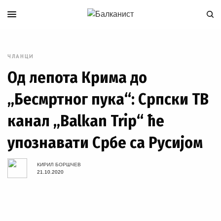
ЧЛАНЦИ
Од лепота Крима до
„Бесмртног пука“: Српски ТВ
канал „Balkan Trip“ ће
упознавати Србе са Русијом
КИРИЛ БОРШЧЕВ
21.10.2020