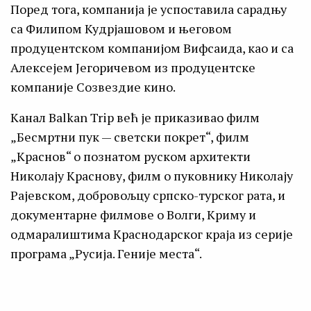
Поред тога, компанија је успоставила сарадњу
са Филипом Кудрјашовом и његовом
продуцентском компанијом Вифсаида, као и са
Алексејем Јегоричевом из продуцентске
компаније Созвездие кино.
Канал Balkan Trip већ је приказивао филм
„Бесмртни пук — светски покрет“, филм
„Краснов“ о познатом руском архитекти
Николају Краснову, филм о пуковнику Николају
Рајевском, добровољцу српско-турског рата, и
документарне филмове о Волги, Криму и
одмаралиштима Краснодарског краја из серије
програма „Русија. Геније места“.