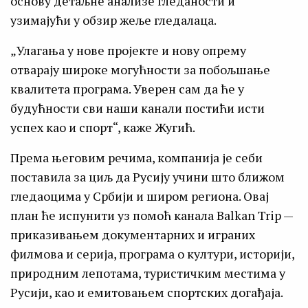
основу детаљне анализе гледаности и
узимајући у обзир жеље гледалаца.
„Улагања у нове пројекте и нову опрему
отварају широке могућности за побољшање
квалитета програма. Уверен сам да ће у
будућности сви наши канали постићи исти
успех као и спорт“, каже Жугић.
Према његовим речима, компанија је себи
поставила за циљ да Русију учини што ближом
гледаоцима у Србији и широм региона. Овај
план ће испунити уз помоћ канала Balkan Trip —
приказивањем документарних и играних
филмова и серија, програма о култури, историји,
природним лепотама, туристичким местима у
Русији, као и емитовањем спортских догађаја.