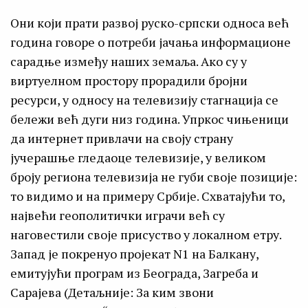
Они који прати развој руско-српски односа већ
година говоре о потреби јачања информационе
сарадње између наших земаља. Ако су у
виртуелном простору прорадили бројни
ресурси, у односу на телевизију стагнација се
бележи већ дуги низ година. Упркос чињеници
да интернет привлачи на своју страну
јучерашње гледаоце телевизије, у великом
броју региона телевизија не губи своје позиције:
то видимо и на примеру Србије. Схватајући то,
највећи геополитички играчи већ су
наговестили своје присуство у локалном етру.
Запад је покренуо пројекат N1 на Балкану,
емитујући програм из Београда, Загреба и
Сарајева (Детаљније: За ким звони