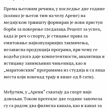
Према његовим речима, у последње две године
(колико је његов тим на челу Арене) на
медијском тржишту формиран је нови приступ
борби за поверење гледалаца. Рецепт за успех,
када је реч о спорту, је стицање права за
емитовање најпопуларнијих такмичења,
независна продукција програма, при чему се
водећа улога даје компетентности, аналитици и
истицању занимљивих чињеница, као и
„маратонским“ програмима из студија и са лица
места који понекад трају и више од 8 сати).
Међутим, у „Арени“ схватају да спорт није
довољан. Током протекле две године започела
су са радом два филмска канала, као и канал за