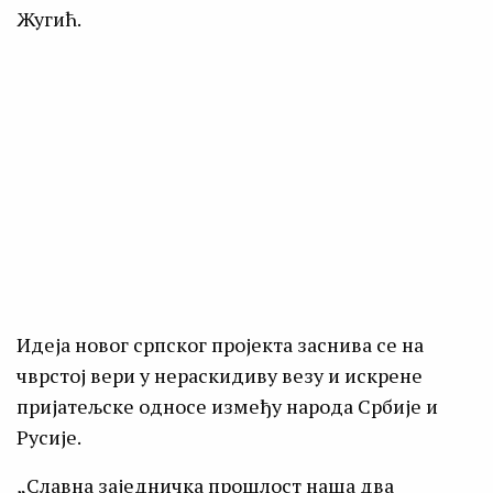
Жугић.
Идеја новог српског пројекта заснива се на
чврстој вери у нераскидиву везу и искрене
пријатељске односе између народа Србије и
Русије.
„Славна заједничка прошлост наша два