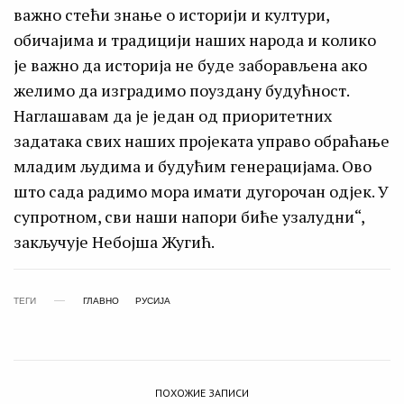
важно стећи знање о историји и култури,
обичајима и традицији наших народа и колико
је важно да историја не буде заборављена ако
желимо да изградимо поуздану будућност.
Наглашавам да је један од приоритетних
задатака свих наших пројеката управо обраћање
младим људима и будућим генерацијама. Ово
што сада радимо мора имати дугорочан одјек. У
супротном, сви наши напори биће узалудни“,
закључује Небојша Жугић.
ТЕГИ
ГЛАВНО
РУСИЈА
ПОХОЖИЕ ЗАПИСИ