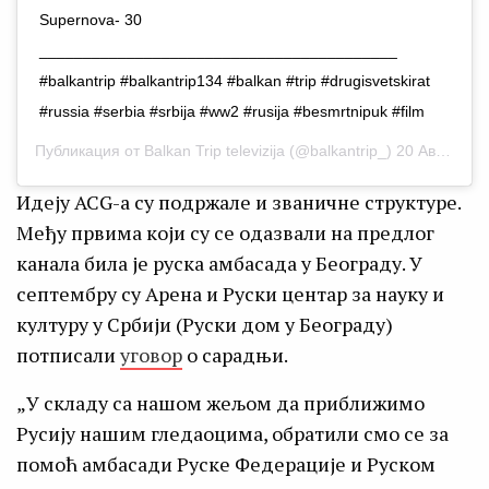
Supernova- 30
_________________________________________
#balkantrip #balkantrip134 #balkan #trip #drugisvetskirat
#russia #serbia #srbija #ww2 #rusija #besmrtnipuk #film
Публикация от
Balkan Trip televizija
(@balkantrip_)
20 Авг 2020 в 11:50 PDT
Идеју ACG-а су подржале и званичне структуре.
Међу првима који су се одазвали на предлог
канала била је руска амбасада у Београду. У
септембру су Арена и Руски центар за науку и
културу у Србији (Руски дом у Београду)
потписали
уговор
о сарадњи.
„У складу са нашом жељом да приближимо
Русију нашим гледаоцима, обратили смо се за
помоћ амбасади Руске Федерације и Руском