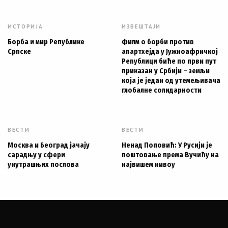
ИСТОРИЈА
ИЗВЕШТАЈИ
Борба и мир Републике
Филм о борби против
Српске
апартхејда у Јужноафричкој
Републици биће по први пут
приказан у Србији – земљи
која је један од утемељивача
глобалне солидарности
ВЕСТИ
ВЕСТИ
Москва и Београд јачају
Ненад Поповић: У Русији је
сарадњу у сфери
поштовање према Вучићу на
унутрашњих послова
највишем нивоу