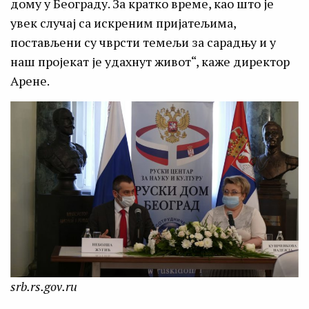
дому у Београду. За кратко време, као што је
увек случај са искреним пријатељима,
постављени су чврсти темељи за сарадњу и у
наш пројекат је удахнут живот“, каже директор
Арене.
srb.rs.gov.ru