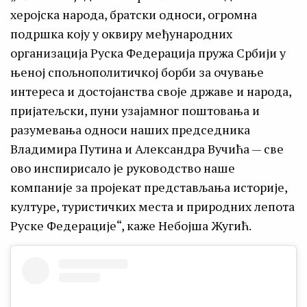
херојска народа, братски односи, огромна
подршка коју у оквиру међународних
организација Руска Федерација пружа Србији у
њеној спољнополитичкој борби за очување
интереса и достојанства своје државе и народа,
пријатељски, пуни узајамног поштовања и
разумевања односи наших председника
Владимира Путина и Александра Вучића — све
ово инспирисало је руководство наше
компаније за пројекат представљања историје,
културе, туристичких места и природних лепота
Руске Федерације“, каже Небојша Жугић.