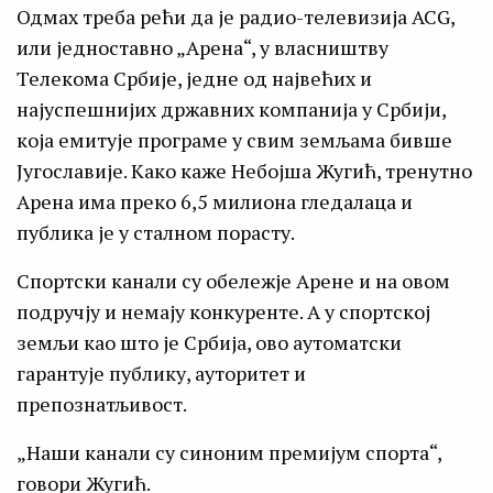
Одмах треба рећи да је радио-телевизија ACG,
или једноставно „Арена“, у власништву
Телекома Србије, једне од највећих и
најуспешнијих државних компанија у Србији,
која емитује програме у свим земљама бивше
Југославије. Како каже Небојша Жугић, тренутно
Арена има преко 6,5 милиона гледалаца и
публика је у сталном порасту.
Спортски канали су обележје Арене и на овом
подручју и немају конкуренте. А у спортској
земљи као што је Србија, ово аутоматски
гарантује публику, ауторитет и
препознатљивост.
„Наши канали су синоним премијум спорта“,
говори Жугић.