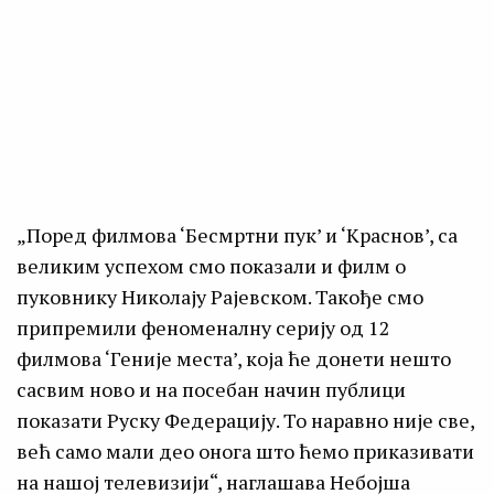
„Поред филмова ‘Бесмртни пук’ и ‘Краснов’, са
великим успехом смо показали и филм о
пуковнику Николају Рајевском. Такође смо
припремили феноменалну серију од 12
филмова ‘Геније места’, која ће донети нешто
сасвим ново и на посебан начин публици
показати Руску Федерацију. То наравно није све,
већ само мали део онога што ћемо приказивати
на нашој телевизији“, наглашава Небојша