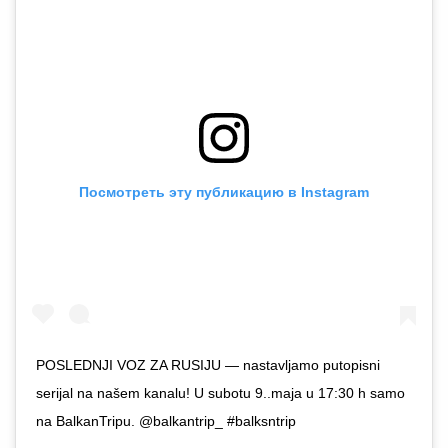
Посмотреть эту публикацию в Instagram
POSLEDNJI VOZ ZA RUSIJU — nastavljamo putopisni
serijal na našem kanalu! U subotu 9..maja u 17:30 h samo
na BalkanTripu. @balkantrip_ #balksntrip