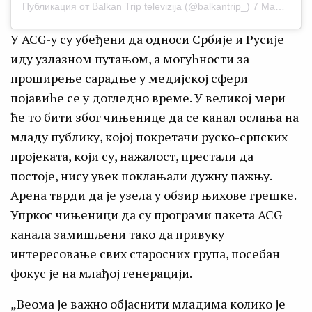
Публикация от
Balkan Trip televizija
(@balkantrip_)
7 Май 2020 в 11:11 PDT
У ACG-у су убеђени да односи Србије и Русије
иду узлазном путањом, а могућности за
проширење сарадње у медијској сфери
појавиће се у догледно време. У великој мери
ће то бити због чињенице да се канал ослања на
младу публику, којој покретачи руско-српских
пројеката, који су, нажалост, престали да
постоје, нису увек поклањали дужну пажњу.
Арена тврди да је узела у обзир њихове грешке.
Упркос чињеници да су програми пакета ACG
канала замишљени тако да привуку
интересовање свих старосних група, посебан
фокус је на млађој генерацији.
„Веома је важно објаснити младима колико је