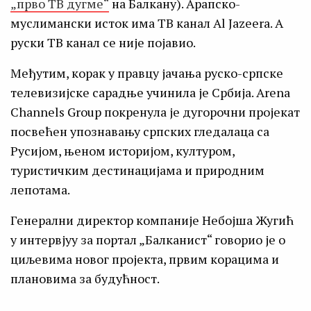
„прво ТВ дугме“
на Балкану). Арапско-
муслимански исток има ТВ канал Al Jazeera. А
руски ТВ канал се није појавио.
Међутим, корак у правцу јачања руско-српске
телевизијске сарадње учинила је Србија. Arena
Channels Group покренула је дугорочни пројекат
посвећен упознавању српских гледалаца са
Русијом, њеном историјом, културом,
туристичким дестинацијама и природним
лепотама.
Генерални директор компаније Небојша Жугић
у интервјуу за портал „Балканист“ говорио је о
циљевима новог пројекта, првим корацима и
плановима за будућност.