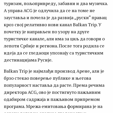
туризам, пољопривреду, забавни и два музичка.
А управа ACG је одлучила да се на томе не
зауставља и почела је да развија „руски“ правац
кроз свој релативно нови канал Balkan Trip. У
почетку је направљен по узору на друге
туристичке канале, али има за циљ да говори о
лепоти Србије и региона. После тога родила се
идеја да се гледаоци упознају са туристичким
дестинацијама Русије.
Balkan Trip је најмлађи производ Арене, али је
брзо стекао поверење публике и његова
популарност наставља да расте. Према речима
директора ACG, ово је постигнуто пажљивим
одабиром садржаја и пажљивом припремом
програма. Мрежа емитовања формирана је на