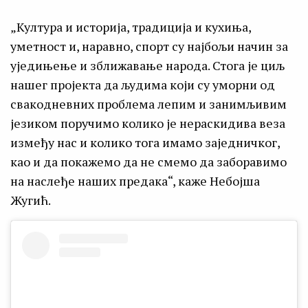
„Култура и историја, традиција и кухиња,
уметност и, наравно, спорт су најбољи начин за
уједињење и зближавање народа. Стога је циљ
нашег пројекта да људима који су уморни од
свакодневних проблема лепим и занимљивим
језиком поручимо колико је нераскидива веза
између нас и колико тога имамо заједничког,
као и да покажемо да не смемо да заборавимо
на наслеђе наших предака“, каже Небојша
Жугић.