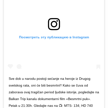
Посмотреть эту публикацию в Instagram
Sve dok u narodu postoji sećanje na heroje iz Drugog
svetskog rata, oni će biti besmrtni!! Kako se čuva od
zaborava ovaj tragičan period ljudske istorije, pogledajte na
Balkan Trip kanalu dokumentarni film «Besmrtni puk».
Petak u 21:30h. Gledajte nas na 📺: MTS- 134; HD 740