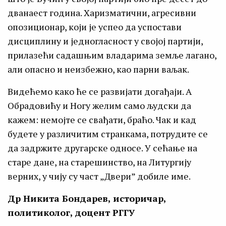
дванаест година. Харизматични, агресивни
опозиционар, који је успео да успостави
дисциплину и једногласност у својој партији,
прилазећи садашњим владарима земље лагано,
али опасно и неизбежно, као парни ваљак.
Видећемо како ће се развијати догађаји. А
Обрадовићу и Ногу желим само људски да
кажем: немојте се свађати, браћо. Чак и кад
будете у различитим странкама, потрудите се
да задржите другарске односе. У сећање на
старе дане, на старешинство, на Литургију
верних, у чију су част „Двери” добиле име.
Др Никита Бондарев, историчар,
политиколог, доцент РГГУ