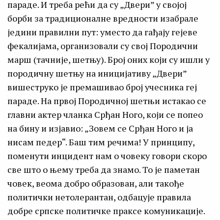
параде. И треба рећи да су „Двери” у својој
борби за традиционалне вредности изабрале
једини правилни пут: уместо да гађају гејеве
фекалијама, организовали су свој Породични
марш (тачније, шетњу). Број оних који су ишли у
породичну шетњу на иницијативу „Двери”
вишеструко је премашивао број учесника геј
параде. На првој Породичној шетњи истакао се
главни актер чланка Срђан Ного, који се попео
на бину и изјавио: „Зовем се Срђан Ного и ја
нисам педер“. Баш тим речима! У принципу,
поменути инцидент нам о човеку говори скоро
све што о њему треба да знамо. То је паметан
човек, веома добро образован, али такође
политички нетолерантан, одбацује правила
добре српске политичке праксе комуникације.