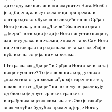
да се одузме посланички имунитет Нога. Молба
је одбијена, али су посланици припремили
оштар одговор. Буквално следећег дана Срђан
Ного је искључен из „Двери”. Званични орган
„Двери” потврдио је да је Ного напустио покрет,
али нису давали детаљније коментаре. Сам Ного
није одговарао на радознала питања саосећајне
публике на социјалним мрежама.
Шта разлазак „Двери” и Срђана Нога значи за тај
покрет уопште? То је завршни акорд у епохи
„колективног управљања“, крај старешинства,
након чега се „Двери” ни по чему не разликују
од било које друге српске странке са
изграђеном вертикалом власти. Ово је такође
знак могућих будућих промена, јер је Ного у