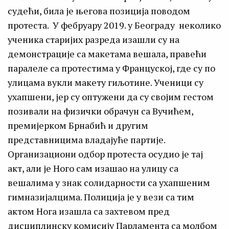
судећи, била је његова позиција поводом
протеста. У фебруару 2019. у Београду неколико
ученика старијих разреда изашли су на
демонстрације са макетама вешала, правећи
паралеле са протестима у Француској, где су по
улицама вукли макету гиљотине. Ученици су
ухапшени, јер су оптужени да су својим гестом
позивали на физички обрачун са Вучићем,
премијерком Брнабић и другим
представницима владајуће партије.
Организациони одбор протеста осудио је тај
акт, али је Ного сам изашао на улицу са
вешалима у знак солидарности са ухапшеним
гимназијалцима. Полиција је у вези са тим
актом Нога изашла са захтевом пред
дисциплинску комисију Парламента са молбом