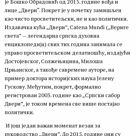
је Бошко Обрадовић од 2015. године вођа и
лице „Двери“. Покрет је у почетку замишљен
као чисто просветитељски, не и као политички.
Издавачка кућа „Двери”, Catena Mundi („Вериге
света” — легендарна српска духовна
енциклопедија) свих тих година занимала се
управо просветитељском делатношћу, издајући
Достојевског, Солжењицина, Милоша
Црњанског, а такође савремене ауторе, на
пример доктора историјских наука Јелену
Гускову. Међутим, покрет, формално
регистрован 2003. године као „Српски сабор
Двери”, је током времена све више постајао
политички.
И још један важан моменат везан за
руководство „Двери”. До 2015. године они су