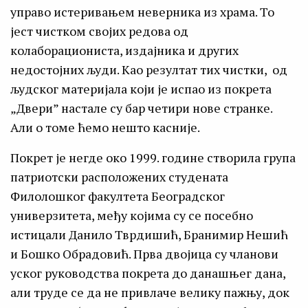
управо истеривањем неверника из храма. То
јест чистком својих редова од
колаборациониста, издајника и других
недостојних људи. Као резултат тих чистки, од
људског материјала који је испао из покрета
„Двери” настале су бар четири нове странке.
Али о томе ћемо нешто касније.
Покрет је негде око 1999. године створила група
патриотски расположених студената
Филолошког факултета Београдског
универзитета, међу којима су се посебно
истицали Данило Тврдишић, Бранимир Нешић
и Бошко Обрадовић. Прва двојица су чланови
уског руководства покрета до данашњег дана,
али труде се да не привлаче велику пажњу, док