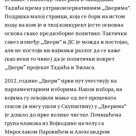
Тадића према ултраконзервативним „Дверима”.
Подршка малој странци, која се бори на истом
пољу на ком је и твој конкурент јесте основна
основа сваке предизборне политике. Тактички
савез између „Двери” и ДС је можда и постојао,
али не постоји ни најмањи разлог да се каже
(као неки то чине) да је политички покрет
„Двери“ пројекат Тадића и Ђиласа.
2012. године „Двери” први пут учествују на
парламентарним изборима. Након избора, на
којима су освојили мање од пет процената
гласов (и нису ушли у Скупштину) у „Дверима”
је дошло до прве велике чистке. Почишћена
група чланова из Војводине на челу са
Мирославом Паровићем и Александром