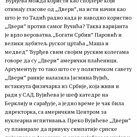
Ђурђева можда користи као спојлере који
отимају гласове од „Двери”, на исти начин као
што је то Тадић радио када је наводно користио
„Двери” против самог Вучића? Таква варијанта
је врло вероватна. „Богати Србин” Паровић и
велики љубитељ руског цртаћа „Маша и
медвед” Ђурђев свим својим руским колегама
говоре да су „Двери” амерички плаћеници.
Аргументују то тако што се у политичком савету
„Двери” раније налазила Јасмина Вујић,
истакнута физичарка из Србије, која живи и
ради у САД. Вујићева је шеф катедре на
Берклију и сарађује, а једно време је чак била
директорка, са америчким Центром за
нуклеарна испитивања. Преко Вујићеве „Двери”
су планирале да привуку симпатије српске