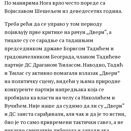
По манирима Нога врло често пореде са
Војиславом Шешељем из деведесетих година.
Треба рећи да се управо у том периоду
појављују прве критике на рачун „Двери“, а
тицале су се сарадње са тадашњим
председником државе Борисом Тадићем и
градоначелником Београда, чланом Тадићеве
партије ДС Драганом Ђиласом. Наводно, Тадић
и Ђилас су активно помагали излазак „Двери”
на политичку сцену, видећи у њима природне
конкуренте партији напредњака која се
пробијала ка власти на челу са Николићем и
Вучићем. Није наше да судимо да ли су „Двери“
и ДС заиста сарађивали, али чак и да је то истин,
био је то само привремени тактички савез, а не
некакве симпатије либерала и западњака