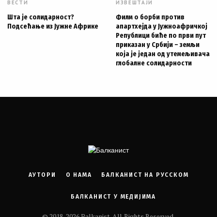
ВЕСТИ
ИЗВЕШТАЈИ
Шта је солидарност?
Филм о борби против
Подсећање из Јужне Африке
апартхејда у Јужноафричкој
Републици биће по први пут
приказан у Србији – земљи
која је један од утемељивача
глобалне солидарности
АУТОРИ
О НАМА
БАЛКАНИСТ НА РУССКОМ
БАЛКАНИСТ У МЕДИЈИМА
© 2018-2026 Balkanist. All Rights Reserved.