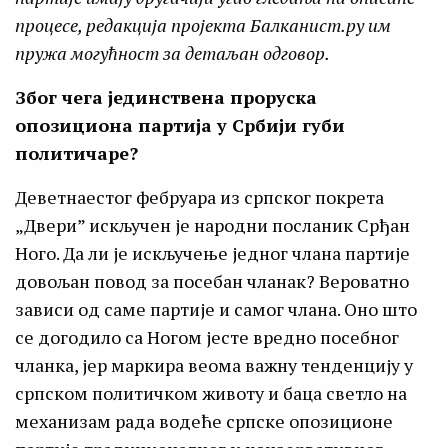
процесе, редакција пројекта Балканист.ру им
пружа могућност за детаљан одговор.
Због чега јединствена проруска
опозициона партија у Србији губи
политичаре?
Деветнаестог фебруара из српског покрета
„Двери” искључен је народни посланик Срђан
Ного. Да ли је искључење једног члана партије
довољан повод за посебан чланак? Вероватно
зависи од саме партије и самог члана. Оно што
се догодило са Ногом јесте вредно посебног
чланка, јер маркира веома важну тенденцију у
српском политичком животу и баца светло на
механизам рада водеће српске опозиционе