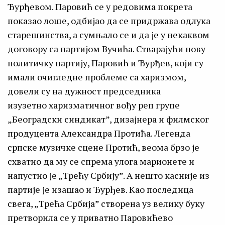
Ђурђевом. Паровић се у редовима покрета
показао лоше, одбијао да се придржава одлука
старешинства, а сумњало се и да је у некаквом
договору са партијом Вучића. Стварајући нову
политичку партију, Паровић и Ђурђев, који су
имали очигледне проблеме са харизмом,
довели су на дужност председника
изузетно харизматичног вођу реп групе
„Београдски синдикат”, дизајнера и филмског
продуцента Александра Протића. Легенда
српске музичке сцене Протић, веома брзо је
схватио да му се спрема улога марионете и
напустио је „Трећу Србију”. А нешто касније из
партије је изашао и Ђурђев. Као последица
свега, „Трећа Србија” створена уз велику буку
претворила се у приватно Паровићево