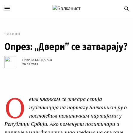
ЧЛАНЦИ
Опрез: „Двери” се затварају?
НИКИТА БОНДАРЕВ
26.02.2019
О
вим чланком се отвара серија
публикација на порталу Балканист.ру о
постојећим политичким партијама у
Републици Србији. Ако поменути политичари и
партије имају другачији угао гледања на описане