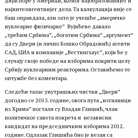
дијаспоре у Америци, њеног најобразованијег и
најинтелигентнијег дела. Та калкулација није се
баш оправдала, али зато је учешће „америчке
нуклеарне физичарке” Вујићеве давало
„трећим Србима”, „богатим Србима” „аргумент”
да су Двери (и лично Бошко Обрадовић) агенти
САД, ЦИА и компаније „Вестингхаус”, који ће у
случају своје победе на изборима покрити целу
Србију нуклеарним реакторима. Оставићемо те
оптужбе без коментара.
Следећи талас унутрашњих чистки „Двери”
догодио се 2015. године, овога пута „изгнаници
из Храма” постали су Владан Глишић, члан
политичког савета покрета и независни
кандидат на председничким изборима 2012.
године. Одлазак Глишића био је везан са