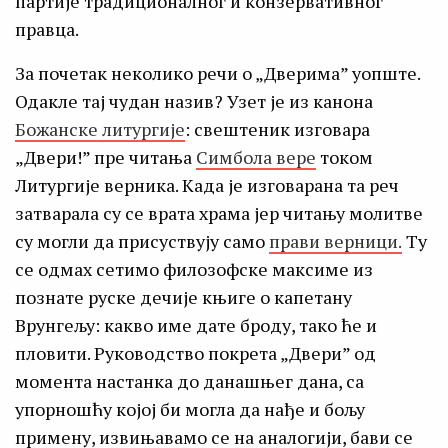
партије традиционалног и конзервативног
правца.
За почетак неколико речи о „Дверима” уопште.
Одакле тај чудан назив? Узет је из канона
Божанске литургије
: свештеник изговара
„Двери!” пре читања
Симбола вере
током
Литургије верника. Када је изговарана та реч
затварала су се врата храма јер читању молитве
су могли да присуствују само
прави верници.
Ту
се одмах сетимо филозофске максиме из
познате руске дечије књиге о капетану
Врунгељу: какво име дате броду, тако ће и
пловити. Руководство покрета „Двери” од
момента настанка до данашњег дана, са
упорношћу којој би могла да нађе и бољу
примену, извињавамо се на аналогији, бави се