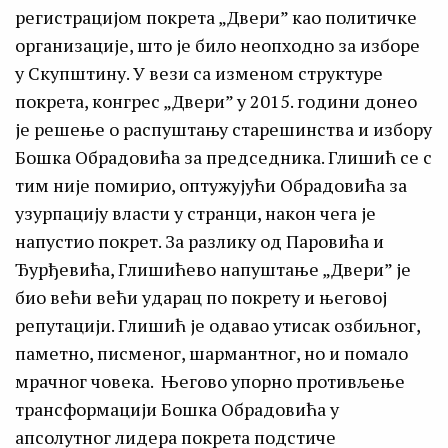
регистрацијом покрета „Двери” као политичке
организације, што је било неопходно за изборе
у Скупштину. У вези са изменом структуре
покрета, конгрес „Двери” у 2015. години донео
је решење о распуштању старешинства и избору
Бошка Обрадовића за председника. Глишић се с
тим није помирио, оптужујући Обрадовића за
узурпацију власти у странци, након чега је
напустио покрет. За разлику од Паровића и
Ђурђевића, Глишићево напуштање „Двери” је
био већи већи ударац по покрету и његовој
репутацији. Глишић је одавао утисак озбиљног,
паметно, писменог, шармантног, но и помало
мрачног човека. Његово упорно противљење
трансформацији Бошка Обрадовића у
апсолутног лидера покрета подстиче