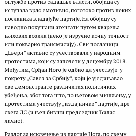
оптужбе против садашње власти, обојица су
иступала врло емотивно, поготово против неких
посланика владајуће партије. На обојицу су
наводно покушани атентати путем кварења
њихових возила (неко је изручио кочну течност
или покварио трансмисију) . Сви посланици
„Двери” активно су учествовали у народним
протестима, који су започети у децембру 2018.
Међутим, Срђан Ного је одбио да учествује у
покрету „Савез за Србију”, који је уједињавао
све демонстранте различитих политичких
убеђења, због тога што, по његовом мишљењу, у
протестима учествују „издајничке” партије, пре
свега ДС (и њен бивши председник Ђилас
лично).
Разлог за искључење из партије Нога, по свему