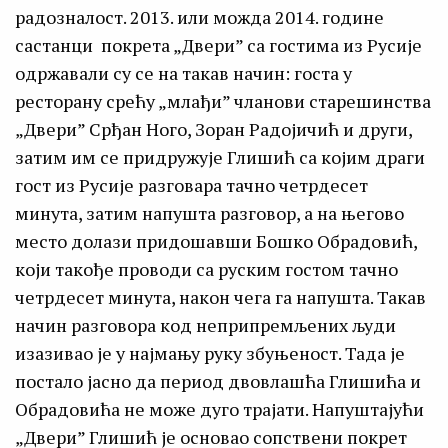
радозналост. 2013. или можда 2014. године
састанци покрета „Двери” са гостима из Русије
одржавали су се на такав начин: госта у
ресторану срећу „млађи” чланови старешинства
„Двери” Срђан Ного, Зоран Радојичић и други,
затим им се придружује Глишић са којим драги
гост из Русије разговара тачно четрдесет
минута, затим напушта разговор, а на његово
место долази придошавши Бошко Обрадовић,
који такође проводи са руским гостом тачно
четрдесет минута, након чега га напушта. Такав
начин разговора код неприпремљених људи
изазивао је у најмању руку збуњеност. Тада је
постало јасно да период двовлашћа Глишића и
Обрадовића не може дуго трајати. Напуштајући
„Двери” Глишић је основао сопствени покрет