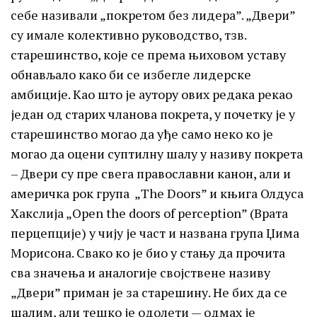
себе називали „покретом без лидера”. „Двери”
су имале колективно руководство, тзв.
старешинство, које се према њиховом уставу
обнављало како би се избегле лидерске
амбиције. Као што је аутору ових редака рекао
један од старих чланова покрета, у почетку је у
старешинство могао да уђе само неко ко је
могао да оцени суптилну шалу у називу покрета
– Двери су пре свега православни канон, али и
америчка рок група „The Doors” и књига Олдуса
Хакслија „Open the doors of perception” (Врата
перцепције) у чију је част и названа група Џима
Морисона. Свако ко је био у стању да прочита
сва значења и аналогије својствене називу
„Двери” приман је за старешину. Не бих да се
шалим, али тешко је одолети — одмах је