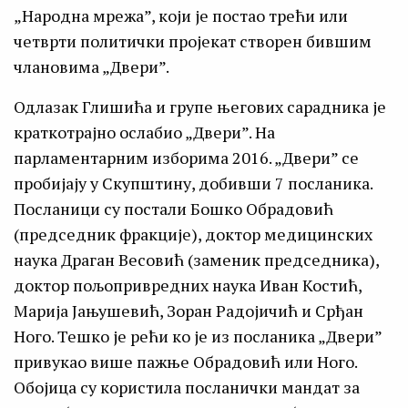
„Народна мрежа”, који је постао трећи или
четврти политички пројекат створен бившим
члановима „Двери”.
Одлазак Глишића и групе његових сарадника је
краткотрајно ослабио „Двери”. На
парламентарним изборима 2016. „Двери” се
пробијају у Скупштину, добивши 7 посланика.
Посланици су постали Бошко Обрадовић
(председник фракције), доктор медицинских
наука Драган Весовић (заменик председника),
доктор пољопривредних наука Иван Костић,
Марија Јањушевић, Зоран Радојичић и Срђан
Ного. Тешко је рећи ко је из посланика „Двери”
привукао више пажње Обрадовић или Ного.
Обојица су користила посланички мандат за