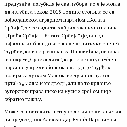
предузеће, изгубила је све изборе, које је могла
да изгуби, а током 2015. године стопила се са
војвођанском аграрном партијом „Богата
Србија”, те се сада тај хибрид званично назива
„Трећа Србија — Богата Србија” (један од
најјаднијих брендова српске политичке сцене).
Ђурђев, који се разишао са Паровићем, основао
је покрет „Српска лига”, који је остао упамћен
највише у предизборном споту, где Ђурђев
позира са лутком Машом из чувеног руског
цртаћа „Маша и медвед”, али на то кршење
ауторских права нико из Русије срећом није
обратио пажњу.
Може се поставити потпуно логично питање: да
ли председник Александар Вучић Паровића и