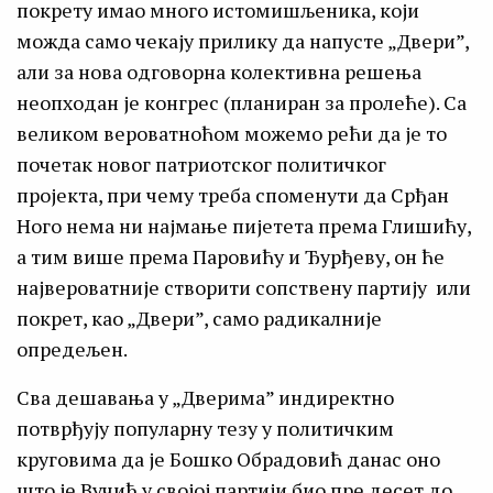
покрету имао много истомишљеника, који
можда само чекају прилику да напусте „Двери”,
али за нова одговорна колективна решења
неопходан је конгрес (планиран за пролеће). Са
великом вероватноћом можемо рећи да је то
почетак новог патриотског политичког
пројекта, при чему треба споменути да Срђан
Ного нема ни најмање пијетета према Глишићу,
а тим више према Паровићу и Ђурђеву, он ће
највероватније створити сопствену партију или
покрет, као „Двери”, само радикалније
опредељен.
Сва дешавања у „Дверима” индиректно
потврђују популарну тезу у политичким
круговима да је Бошко Обрадовић данас оно
што је Вучић у својој партији био пре десет до