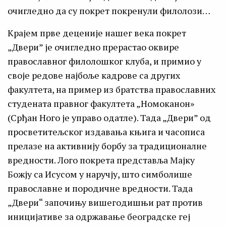
очигледно да су покрет покренули филолози…
Крајем прве деценије нашег века покрет
„Двери” је очигледно прерастао оквире
православног филолошког клуба, и примио у
своје редове најбоље кадрове са других
факултета, на пример из братства православних
студената правног факултета „Номоканон»
(Срђан Ного је управо одатле). Тада „Двери” од
просветитељског издавања књига и часописа
прелазе на активнију борбу за традиционалне
вредности. Лого покрета представља Мајку
Божју са Исусом у наручју, што симболише
православне и породичне вредности. Тада
„Двери“ започињу вишегодишњи рат против
иницијативе за одржавање београдске геј