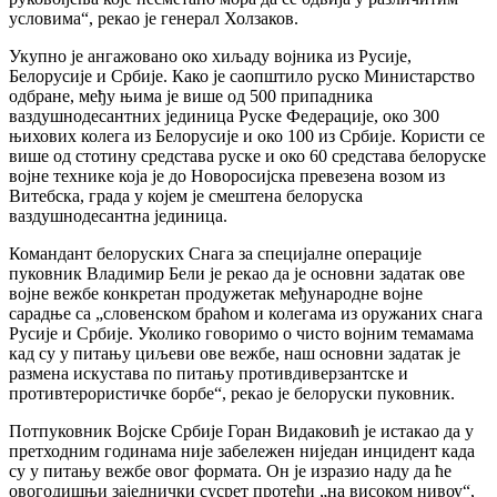
условима“, рекао је генерал Холзаков.
Укупно је ангажовано око хиљаду војника из Русије,
Белорусије и Србије. Како је саопштило руско Министарство
одбране, међу њима је више од 500 припадника
ваздушнодесантних јединица Руске Федерације, око 300
њихових колега из Белорусије и око 100 из Србије. Користи се
више од стотину средстава руске и око 60 средстава белоруске
војне технике која је до Новоросијска превезена возом из
Витебска, града у којем је смештена белоруска
ваздушнодесантна јединица.
Командант белоруских Снага за специјалне операције
пуковник Владимир Бели је рекао да је основни задатак ове
војне вежбе конкретан продужетак међународне војне
сарадње са „словенском браћом и колегама из оружаних снага
Русије и Србије. Уколико говоримо о чисто војним темамама
кад су у питању циљеви ове вежбе, наш основни задатак је
размена искустава по питању противдиверзантске и
противтерористичке борбе“, рекао је белоруски пуковник.
Потпуковник Војске Србије Горан Видаковић је истакао да у
претходним годинама није забележен ниједан инцидент када
су у питању вежбе овог формата. Он је изразио наду да ће
овогодишњи заједнички сусрет протећи „на високом нивоу“,