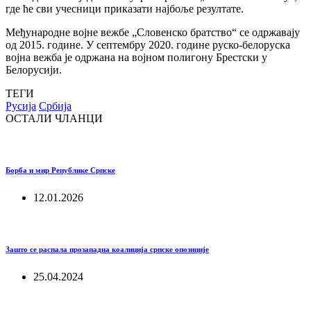
где ће сви учесници приказати најбоље резултате.
Међународне војне вежбе „Словенско братство“ се одржавају
од 2015. године. У септембру 2020. године руско-белоруска
војна вежба је одржана на војном полигону Брестски у
Белорусији.
ТЕГИ
Русија
Србија
ОСТАЛИ ЧЛАНЦИ
Борба и мир Републике Српске
12.01.2026
Зашто се распала прозападна коалиција српске опозиције
25.04.2024