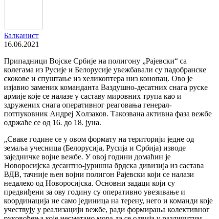
Балканист
16.06.2021
Припадници Војске Србије на полигону „Рајевски“ са
колегама из Русије и Белорусије увежбавали су падобранске
скокове и спуштање из хеликоптера низ конопац. Ово је
изјавио заменик команданта Ваздушно-десатних снага руске
армије које се налазе у саставу мировних трупа као и
здружених снага оперативног реаговања генерал-
потпуковник Андреј Хoлзаков. Такозвана активна фаза вежбе
одржаће се од 16. до 18. јуна.
„Сваке године се у овом формату на територији једне од
земаља учесница (Белорусија, Русија и Србија) изводе
заједничке војне вежбе. У овој години домаћин је
Новоросијска десантно-јуришна брдска дивизија из састава
ВДВ, тачније њен војни полигон Рајевски који се налази
недалеко од Новоросијска. Основни задаци који су
предвиђени за ову годину су оперативно увезивање и
координација не само јединица на терену, него и команди које
учествују у реализацији вежбе, ради формирања колективног
руковођења које несметано мора да се одвија у различитим