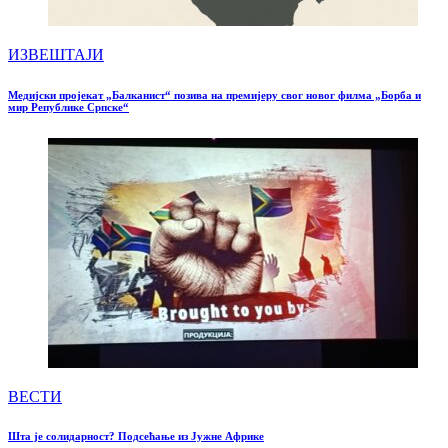
ИЗВЕШТАЈИ
Медијски пројекат „Балканист“ позива на премијеру свог новог филма „Борба и
мир Републике Српске“
ВЕСТИ
Шта је солидарност? Подсећање из Јужне Африке