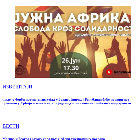
ИЗВЕШТАЈИ
Филм о борби против апартхејда у Јужноафричкој Републици биће по први пут
приказан у Србији – земљи која је један од утемељивача глобалне солидарности
ВЕСТИ
Москва и Београд јачају сарадњу у сфери унутрашњих послова