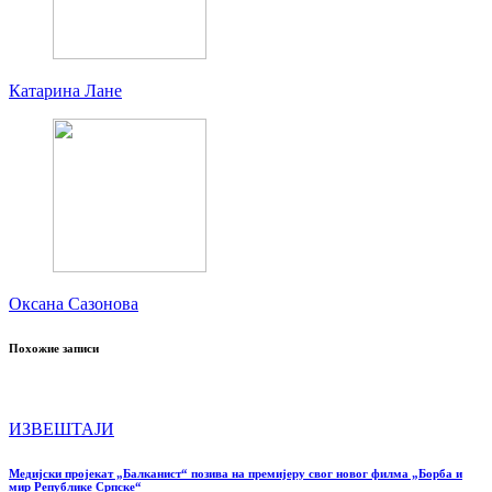
Катарина Лане
Оксана Сазонова
Похожие записи
ИЗВЕШТАЈИ
Медијски пројекат „Балканист“ позива на премијеру свог новог филма „Борба и
мир Републике Српске“