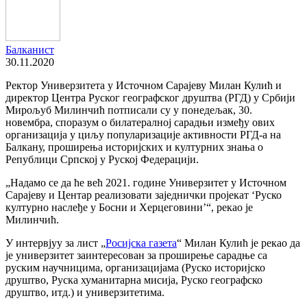
Балканист
30.11.2020
Ректор Универзитета у Источном Сарајеву Милан Кулић и
директор Центра Руског географског друштва (РГД) у Србији
Мирољуб Милинчић потписали су у понедељак, 30.
новембра, споразум о билатералној сарадњи између ових
организација у циљу популаризације активности РГД-а на
Балкану, проширења историјских и културних знања о
Републици Српској у Руској Федерацији.
„Надамо се да ће већ 2021. године Универзитет у Источном
Сарајеву и Центар реализовати заједнички пројекат ‘Руско
културно наслеђе у Босни и Херцеговини’“, рекао је
Милинчић.
У интервјуу за лист „
Росијска газета
“ Милан Кулић је рекао да
је универзитет заинтересован за проширење сарадње са
руским научницима, организацијама (Руско историјско
друштво, Руска хуманитарна мисија, Руско географско
друштво, итд.) и универзитетима.