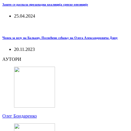
Зашто се распала прозападна коалиција српске опозиције
25.04.2024
Човек за везу на Балкану. Посвећено сећању на Олега Александровича Дзизу
20.11.2023
АУТОРИ
Олег Бондаренко