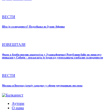
ВЕСТИ
Шта је солидарност? Подсећање из Јужне Африке
ИЗВЕШТАЈИ
Филм о борби против апартхејда у Јужноафричкој Републици биће по први пут
приказан у Србији – земљи која је један од утемељивача глобалне солидарности
ВЕСТИ
Москва и Београд јачају сарадњу у сфери унутрашњих послова
Аутори
О нама