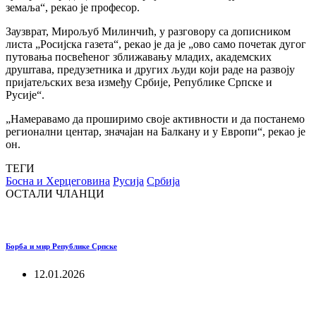
земаља“, рекао је професор.
Заузврат, Мирољуб Милинчић, у разговору са дописником
листа „Росијска газета“, рекао је да је „ово само почетак дугог
путовања посвећеног зближавању младих, академских
друштава, предузетника и других људи који раде на развоју
пријатељских веза између Србије, Републике Српске и
Русије“.
„Намеравамо да проширимо своје активности и да постанемо
регионални центар, значајан на Балкану и у Европи“, рекао је
он.
ТЕГИ
Босна и Херцеговина
Русија
Србија
ОСТАЛИ ЧЛАНЦИ
Борба и мир Републике Српске
12.01.2026