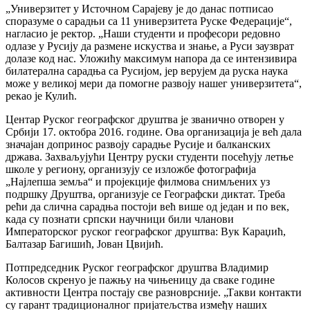
„Универзитет у Источном Сарајеву је до данас потписао
споразуме о сарадњи са 11 универзитета Руске Федерације“,
нагласио је ректор. „Наши студенти и професори редовно
одлазе у Русију да размене искуства и знање, а Руси заузврат
долазе код нас. Уложићу максимум напора да се интензивира
билатерална сарадња са Русијом, јер верујем да руска наука
може у великој мери да помогне развоју нашег универзитета“,
рекао је Кулић.
Центар Руског географског друштва је званично отворен у
Србији 17. октобра 2016. године. Ова организација је већ дала
значајан допринос развоју сарадње Русије и балканских
држава. Захваљујући Центру руски студенти посећују летње
школе у региону, организују се изложбе фотографија
„Најлепша земља“ и пројекције филмова снимљених уз
подршку Друштва, организује се Географски диктат. Треба
рећи да слична сарадња постоји већ више од један и по век,
када су познати српски научници били чланови
Императорског руског географског друштва: Вук Караџић,
Балтазар Багишић, Јован Цвијић.
Потпредседник Руског географског друштва Владимир
Колосов скренуо је пажњу на чињеницу да сваке године
активности Центра постају све разноврсније. „Такви контакти
су гарант традиционалног пријатељства између наших