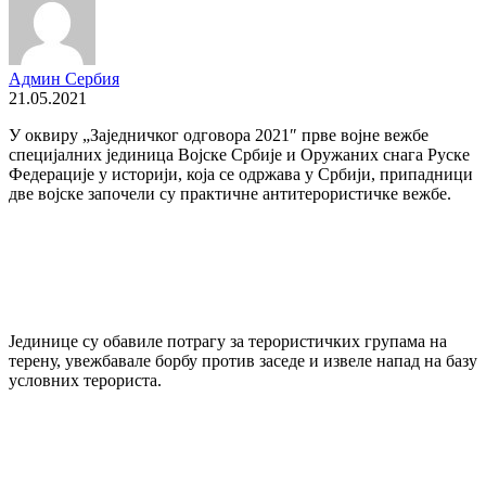
Админ Сербия
21.05.2021
У оквиру „Заједничког одговора 2021″ прве војне вежбе
специјалних јединица Војске Србије и Оружаних снага Руске
Федерације у историји, која се одржава у Србији, припадници
две војске започели су практичне антитерористичке вежбе.
Јединице су обавиле потрагу за терористичких групама на
терену, увежбавале борбу против заседе и извеле напад на базу
условних терориста.