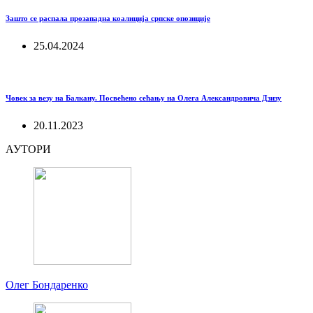
Зашто се распала прозападна коалиција српске опозиције
25.04.2024
Човек за везу на Балкану. Посвећено сећању на Олега Александровича Дзизу
20.11.2023
АУТОРИ
Олег Бондаренко