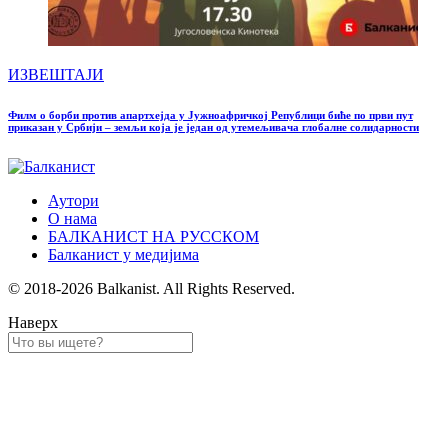
ИЗВЕШТАЈИ
Филм о борби против апартхејда у Јужноафричкој Републици биће по први пут
приказан у Србији – земљи која је један од утемељивача глобалне солидарности
Аутори
О нама
БАЛКАНИСТ НА РУССКОМ
Балканист у медијима
© 2018-2026 Balkanist. All Rights Reserved.
Наверх