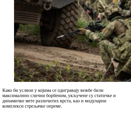
Како би услвои у којима се одигравају вежбе били
максималнно слични борбеним, укључене су статичке и
динамичке мете различитих врста, као и модуларни
комплекси стрељачке опреме.