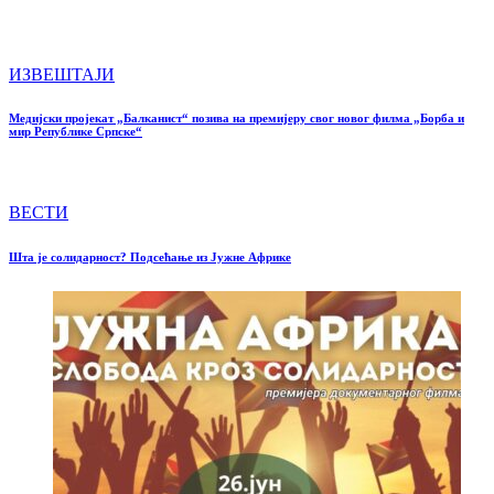
ИЗВЕШТАЈИ
Медијски пројекат „Балканист“ позива на премијеру свог новог филма „Борба и
мир Републике Српске“
ВЕСТИ
Шта је солидарност? Подсећање из Јужне Африке