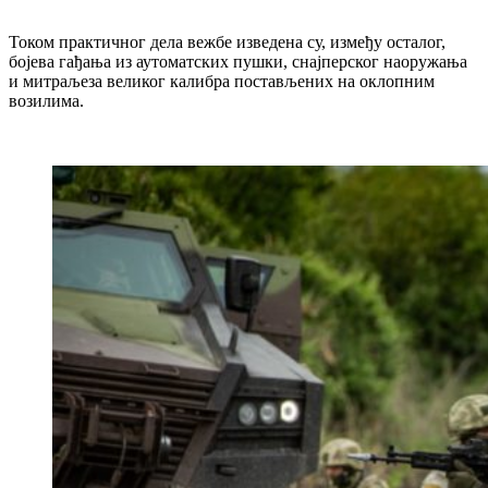
Током практичног дела вежбе изведена су, између осталог,
бојева гађања из аутоматских пушки, снајперског наоружања
и митраљеза великог калибра постављених на оклопним
возилима.