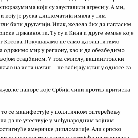
поразумима који су зауставили агресију. А ми,
зи коју је руска дипломатија имала у тим
гли бити другачији. Ипак, желела бих да нагласим
српске државности. Ту су и Кина и друге земље које
г Косова. Покушавамо не само да заштитимо
да одржимо мир у региону, као и да обезбедимо
 својом отаџбином. У том смислу, вашингтонски
љао на исти начин — не забијају клин у односе са
дљудске напоре које Србија чини против притиска
а то се манифестује у политичком оптерећењу
ла да не учествује у међународним војним
достигнуће америчке дипломатије. Али српско
авило невероватан корак одустајући од маневара