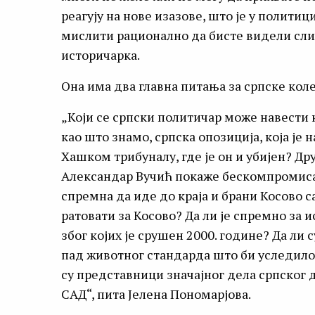
реагују на нове изазове, што је у полити
мислити рационално да бисте видели слику
историчарка.
Она има два главна питања за српске кол
„Који се српски политичар може навести 
као што знамо, српска опозиција, која је 
Хашком трибуналу, где је он и убијен? Др
Александар Вучић покаже бескомпромисан
спремна да иде до краја и брани Косово с
ратовати за Косово? Да ли је спремно за 
због којих је срушен 2000. године? Да ли
пад животног стандарда што би уследило
су представници значајног дела српског
САД“, пита Јелена Пономарјова.