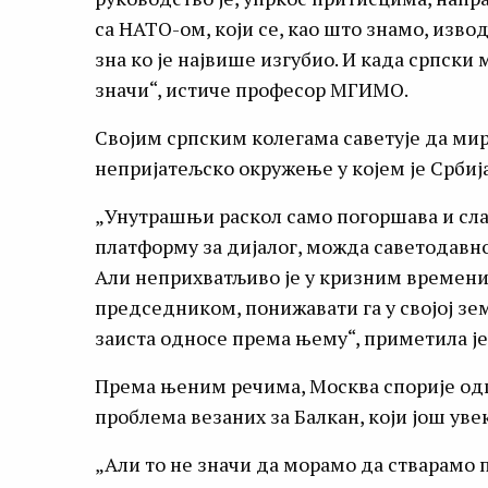
са НАТО-ом, који се, као што знамо, изво
зна ко је највише изгубио. И када српски
значи“, истиче професор МГИМО.
Својим српским колегама саветује да мирн
непријатељско окружење у којем је Србија
„Унутрашњи раскол само погоршава и сла
платформу за дијалог, можда саветодавно
Али неприхватљиво је у кризним времени
председником, понижавати га у својој зе
заиста односе према њему“, приметила је
Према њеним речима, Москва спорије одго
проблема везаних за Балкан, који још уве
„Али то не значи да морамо да стварамо 