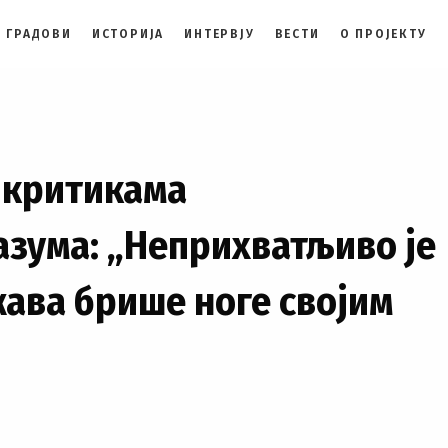
 ГРАДОВИ
ИСТОРИЈА
ИНТЕРВЈУ
ВЕСТИ
О ПРОЈЕКТУ
 критикама
зума: „Неприхватљиво је
жава брише ноге својим