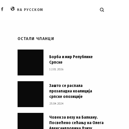
НА РУССКОМ
FACEBOOK
ОСТАЛИ ЧЛАНЦИ
Борба и мир Републике
Српске
12.01.2026
Зашто се распала
прозападна коалиција
српске опозиције
25.04.2024
Човек за везу на Балкану.
Посвећено сећању на Олега
Александровича Дзизу