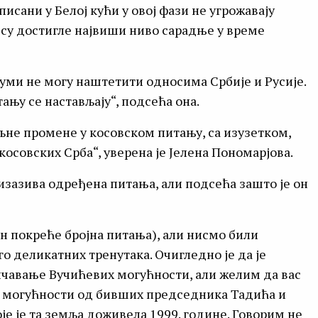
исани у Белој кући у овој фази не угрожавају
е су достигле највиши ниво сарадње у време
уми не могу наштетити односима Србије и Русије.
ању се настављају“, подсећа она.
не промене у косовском питању, са изузетком,
совских Срба“, уверена је Јелена Пономарјова.
зазива одређена питања, али подсећа зашто је он
он покреће бројна питања), али нисмо били
о деликатних тренутака. Очигледно је да је
чавање Вучићевих могућности, али желим да вас
е могућности од бивших председника Тадића и
је је та земља доживела 1999. године. Говорим не