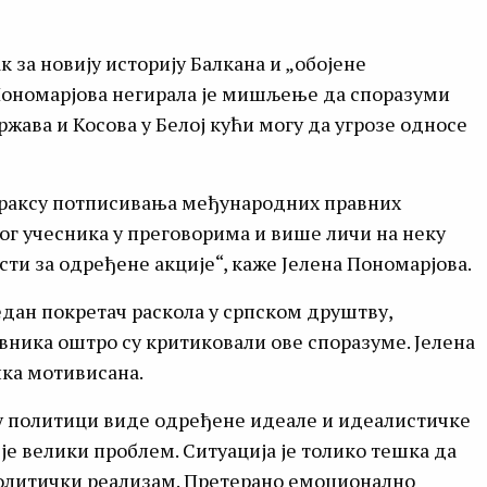
 за новију историју Балкана и „обојене
Пономарјова негирала је мишљење да споразуми
жава и Косова у Белој кући могу да угрозе односе
праксу потписивања међународних правних
гог учесника у преговорима и више личи на неку
ти за одређене акције“, каже Јелена Пономарјова.
едан покретач раскола у српском друштву,
вника оштро су критиковали ове споразуме. Јелена
ика мотивисана.
 у политици виде одређене идеале и идеалистичке
је велики проблем. Ситуација је толико тешка да
политички реализам. Претерано емоционално