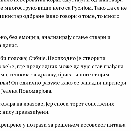
де многоструко више него са Русијом. Тако да се не
 министар одбране јавно говори о томе, то много
о, без емоција, анализирају стање ствари и
 данас.
би положај Србије. Неопходно је створити
 веће, где председник може да чује став грађана.
ма, тешким за државу, брисати ноге својим
мљи! Он одлично разуме како се западни партнери
 Јелена Пономарјова.
вара на изазове, јер сноси терет сопствених
к нису превазиђени.
препреке у потрази за решењем косовског питања.