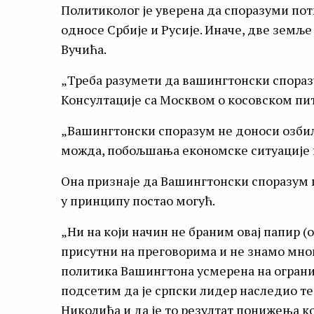
Политиколог је уверена да споразуми потп
односе Србије и Русије. Иначе, две земљ
Вучића.
„Треба разумети да вашингтонски спораз
Консултације са Москвом о косовском пит
„Вашингтонски споразум не доноси озбиљ
можда, побољшања економске ситуације ко
Она признаје да Вашингтонски споразум и
у принципу постао могућ.
„Ни на који начин не браним овај папир (
присутни на преговорима и не знамо мног
политика Вашингтона усмерена на ограни
подсетим да је српски лидер наследио т
Николића и да је то резултат понижења ко