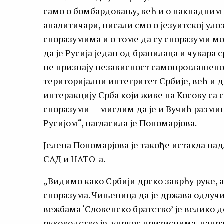
само о бомбардовању, већ и о накнадним с
аналитичари, писали смо о језуитској уло
споразумима и о томе да су споразуми мо
да је Русија један од бранилаца и чувара 
не признају независност самопроглашено
територијални интегритет Србије, већ и 
интеракцију Срба који живе на Косову са
споразуми — мислим да је и Вучић размиш
Русијом“, нагласила је Пономарјова.
Јелена Пономарјова је такође истакла на
САД и НАТО-а.
„Видимо како Србији дрско заврћу руке, 
споразума. Чињеница да је држава одлучи
вежбама ‘Словенско братство’ је велико 
руководство је, упркос притисцима, напр