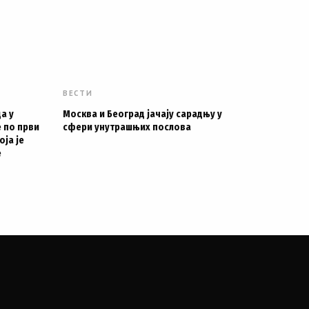
ВЕСТИ
а у
Москва и Београд јачају сарадњу у
 по први
сфери унутрашњих послова
оја је
е