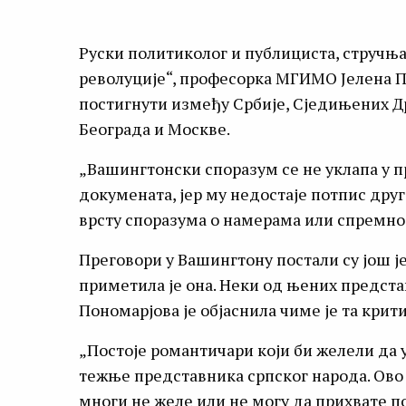
Руски политиколог и публициста, стручњак
револуције“, професорка МГИМО Јелена 
постигнути између Србије, Сједињених Др
Београда и Москве.
„Вашингтонски споразум се не уклапа у 
докумената, јер му недостаје потпис дру
врсту споразума о намерама или спремнос
Преговори у Вашингтону постали су још ј
приметила је она. Неки од њених предста
Пономарјова је објаснила чиме је та крит
„Постоје романтичари који би желели да
тежње представника српског народа. Ово 
многи не желе или не могу да прихвате 