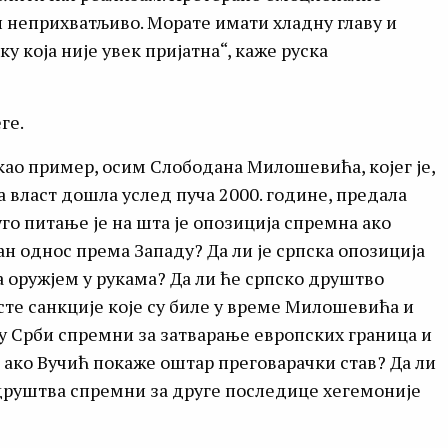
ци неприхватљиво. Морате имати хладну главу и
 која није увек пријатна“, каже руска
еге.
као пример, осим Слободана Милошевића, којег је,
на власт дошла услед пуча 2000. године, предала
уго питање је на шта је опозиција спремна ако
 однос према Западу? Да ли је српска опозиција
а оружјем у рукама? Да ли ће српско друштво
исте санкције које су биле у време Милошевића и
 су Срби спремни за затварање европских граница и
 ако Вучић покаже оштар преговарачки став? Да ли
 друштва спремни за друге последице хегемоније