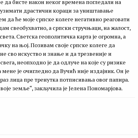
е да бисте након неког времена погледали на
редузимати драстични кораци за уништавање
ем да ће моје српске колеге негативно реаговати
едам свеобухватно, а српски стручњаци, на жалост,
вета. Светска геополитичка карта је огромна, а
чку на њој. Позивам своје српске колеге да
не сво искуство и знање и да трезвеније и
 свега, неопходно је да одлуче на које су ризике
мене је очигледно да Вучић није издајник. Он је
раз лица пре тренутка потписивања овог папира.
воје земље“, закључила је Јелена Пономарјова.