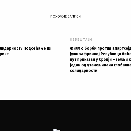
ПОХОЖИЕ ЗАПИСИ
ИЗВЕШТАЈИ
олидарност? Подсећање из
Филм о борби против апартхејд
рике
Јужноафричкој Републици биће
пут приказан у Србији – земљи к
један од утемељивача глобалн
солидарности