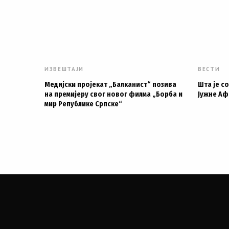
ИЗВЕШТАЈИ
ВЕСТИ
Медијски пројекат „Балканист“ позива
Шта је с
на премијеру свог новог филма „Борба и
Јужне Аф
мир Републике Српске“