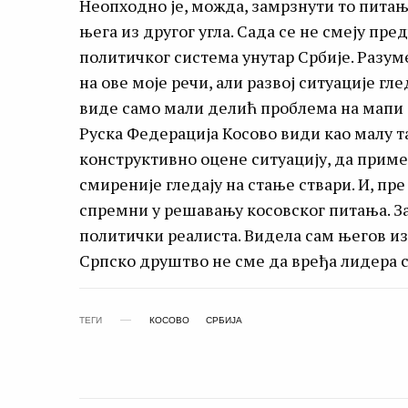
Неопходно је, можда, замрзнути то питањ
њега из другог угла. Сада се не смеју п
политичког система унутар Србије. Разум
на ове моје речи, али развој ситуације гл
виде само мали делић проблема на мапи с
Руска Федерација Косово види као малу та
конструктивно оцене ситуацију, да приме
смиреније гледају на стање ствари. И, пре
спремни у решавању косовског питања. За 
политички реалиста. Видела сам његов из
Српско друштво не сме да вређа лидера с
ТЕГИ
КОСОВО
СРБИЈА