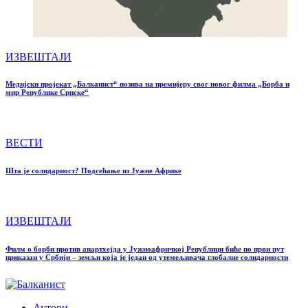
ИЗВЕШТАЈИ
Медијски пројекат „Балканист“ позива на премијеру свог новог филма „Борба и
мир Републике Српске“
ВЕСТИ
Шта је солидарност? Подсећање из Јужне Африке
ИЗВЕШТАЈИ
Филм о борби против апартхејда у Јужноафричкој Републици биће по први пут
приказан у Србији – земљи која је један од утемељивача глобалне солидарности
Аутори