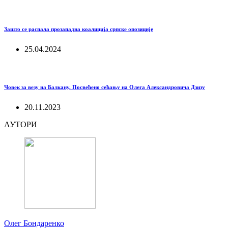
Зашто се распала прозападна коалиција српске опозиције
25.04.2024
Човек за везу на Балкану. Посвећено сећању на Олега Александровича Дзизу
20.11.2023
АУТОРИ
Олег Бондаренко