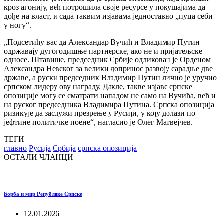
кроз агонију, већ потрошила своје ресурсе у покушајима да
дође на власт, и сада таквим изјавама једноставно „пуца себи
у ногу“.
„Подсетићу вас да Александар Вучић и Владимир Путин
одржавају дугогодишње партнерске, ако не и пријатељске
односе. Штавише, председник Србије одликован је Орденом
Александра Невског за велики допринос развоју сарадње две
државе, а руски председник Владимир Путин лично је уручио
српском лидеру ову награду. Дакле, такве изјаве српске
опозиције могу се сматрати нападом не само на Вучића, већ и
на руског председника Владимира Путина. Српска опозиција
ризикује да заслужи презрење у Русији, у коју долази по
јефтине политичке поене“, нагласио је Олег Матвејчев.
ТЕГИ
главно
Русија
Србија
српска опозиција
ОСТАЛИ ЧЛАНЦИ
Борба и мир Републике Српске
12.01.2026