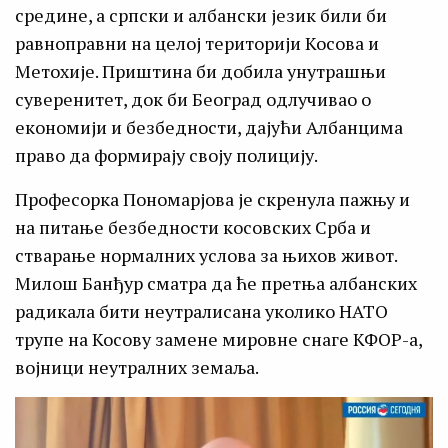
средине, а српски и албански језик били би
равноправни на целој територији Косова и
Метохије. Приштина би добила унутрашњи
суверенитет, док би Београд одлучивао о
економији и безбедности, дајући Албанцима
право да формирају своју полицију.
Професорка Пономарјова је скренула пажњу и
на питање безбедности косовских Срба и
стварање нормалних услова за њихов живот.
Милош Банђур сматра да ће претња албанских
радикала бити неутралисана уколико НАТО
трупе на Косову замене мировне снаге КФОР-а,
војници неутралних земаља.