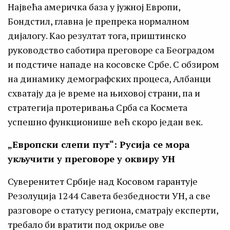
Највећа америчка база у јужној Европи,
Бондстил, главна је препрека нормалном
дијалогу. Као резултат тога, приштинско
руководство саботира преговоре са Београдом
и подстиче нападе на косовске Србе. С обзиром
на динамику демографских процеса, Албанци
схватају да је време на њиховој страни, па и
стратегија протеривања Срба са Космета
успешно функционише већ скоро један век.
„Европски слепи пут“: Русија се мора
укључити у преговоре у оквиру УН
Суверенитет Србије над Косовом гарантује
Резолуција 1244 Савета безбедности УН, а све
разговоре о статусу региона, сматрају експерти,
требало би вратити под окриље ове