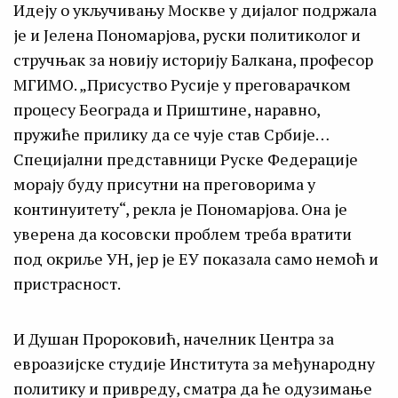
Идеју о укључивању Москве у дијалог подржала
је и Јелена Пономарјова, руски политиколог и
стручњак за новију историју Балкана, професор
МГИМО. „Присуство Русије у преговарачком
процесу Београда и Приштине, наравно,
пружиће прилику да се чује став Србије…
Специјални представници Руске Федерације
морају буду присутни на преговорима у
континуитету“, рекла је Пономарјова. Она је
уверена да косовски проблем треба вратити
под окриље УН, јер је ЕУ показала само немоћ и
пристрасност.
И Душан Пророковић, начелник Центра за
евроазијске студије Института за међународну
политику и привреду, сматра да ће одузимање