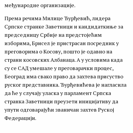
међународне организације.
Према речима Милице Ђурђевић, лидера
Српске странке Заветници и кандидаткиње за
председницу Србије на предстојећим
изборима, Брисел је пристрасан посредник у
преговорима о Косову, пошто је одавно на
страни косовских Албанаца. А у условима када
су се САД умешале у преговарачки процес,
Београд има свако право да захтева присуство
руског представника. Ђурђевићева је нагласила
да ће у случају уласка у парламент Српска
странка Заветници преузети иницијативу да
упути одговарајући званичан захтев Руској
Федерацији.