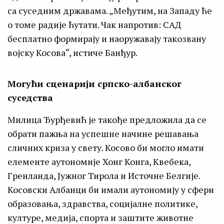
са суседним државама. „Међутим, на Западу ће
о томе радије ћутати. Чак напротив: САД
бесплатно формирају и наоружавају такозвану
војску Косова“, истиче Банђур.
Могући сценарији српско-албанског
суседства
Милица Ђурђевић је такође предложила да се
обрати пажња на успешне начине решавања
сличних криза у свету. Косово би могло имати
елементе аутономије Хонг Конга, Квебека,
Гренланда, Јужног Тирола и Источне Белгије.
Косовски Албанци би имали аутономију у сфери
образовања, здравства, социјалне политике,
културе, медија, спорта и заштите животне