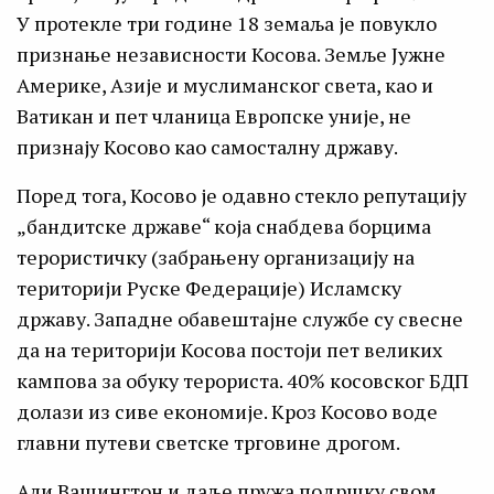
У протекле три године 18 земаља је повукло
признање независности Косова. Земље Јужне
Америке, Азије и муслиманског света, као и
Ватикан и пет чланица Европске уније, не
признају Косово као самосталну државу.
Поред тога, Косово је одавно стекло репутацију
„бандитске државе“ која снабдева борцима
терористичку (забрањену организацију на
територији Руске Федерације) Исламску
државу. Западне обавештајне службе су свесне
да на територији Косова постоји пет великих
кампова за обуку терориста. 40% косовског БДП
долази из сиве економије. Кроз Косово воде
главни путеви светске трговине дрогом.
Али Вашингтон и даље пружа подршку свом