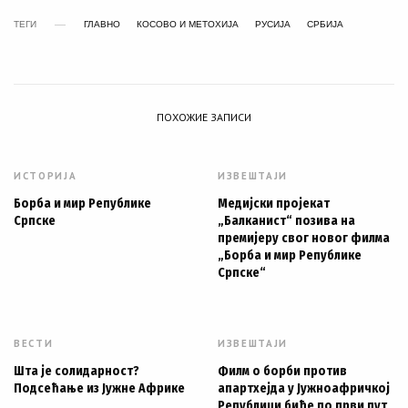
ТЕГИ
ГЛАВНО
КОСОВО И МЕТОХИЈА
РУСИЈА
СРБИЈА
ПОХОЖИЕ ЗАПИСИ
ИСТОРИЈА
ИЗВЕШТАЈИ
Борба и мир Републике
Медијски пројекат
Српске
„Балканист“ позива на
премијеру свог новог филма
„Борба и мир Републике
Српске“
ВЕСТИ
ИЗВЕШТАЈИ
Шта је солидарност?
Филм о борби против
Подсећање из Јужне Африке
апартхејда у Јужноафричкој
Републици биће по први пут