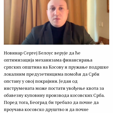
Новинар Сергеј Белоус верује да ће
оптимизација механизама финансирања
српских општина на Косову и пружање подршке
локалним предузетницима помоћи да Срби
опстану у овој покрајини. Један од
инструмената може постати увођење квота за
обавезну куповину производа косовских Срба.
Поред тога, Београд би требало да почне да
проучава косовско друштво и да почне