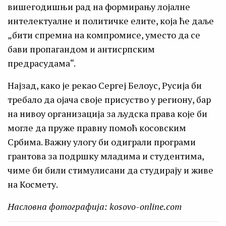
вишегодишњи рад на формирању лојалне
интелектуалне и политичке елите, која ће даље
„бити спремна на компромисе, уместо да се
бави пропагандом и антисрпским
предрасудама“.
Најзад, како је рекао Сергеј Белоус, Русија би
требало да ојача своје присуство у региону, бар
на нивоу организација за људска права које би
могле да пруже правну помоћ косовским
Србима. Важну улогу би одиграли програми
грантова за подршку младима и студентима,
чиме би били стимулисани да студирају и живе
на Космету.
Насловна фотографија: kosovo-online.com