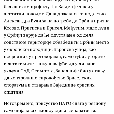
балканском пројекту. Џо Бајден је чак и у
честитци поводом Дана државности подсетио
Александра Вучића на потребу да Србија призна
Косово. Притиска и Брисел. Међутим, мало људи
у Србији верује да ће одустајање од дела
сопствене територије обезбедити Србији место
у европској породици. Европска унија, као
посредник у преговорима, само губи ауторитет
и легитимитет покушавајући да у дијалог
укључи САД. Осим тога, Запад није био у стању
да контролише спровођење бриселских
споразума и стварање Заједнице српских
општина.
Истовремено, присуство НАТО снага у региону
само појачава самопоуздање сепаратиста.