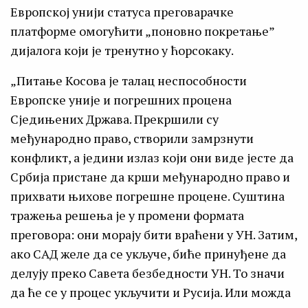
Европској унији статуса преговарачке
платформе омогућити „поновно покретање”
дијалога који је тренутно у ћорсокаку.
„Питање Косова је талац неспособности
Европске уније и погрешних процена
Сједињених Држава. Прекршили су
међународно право, створили замрзнути
конфликт, а једини излаз који они виде јесте да
Србија пристане да крши међународно право и
прихвати њихове погрешне процене. Суштина
тражења решења је у промени формата
преговора: они морају бити враћени у УН. Затим,
ако САД желе да се укључе, биће принуђене да
делују преко Савета безбедности УН. То значи
да ће се у процес укључити и Русија. Или можда