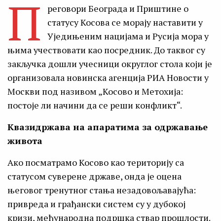
П
реговори Београда и Приштине о
статусу Косова се морају наставити у
Уједињеним нацијама и Русија мора у
њима учествовати као посредник. До таквог су
закључка дошли учесници округлог стола који је
организовала новинска агенција РИА Новости у
Москви под називом „Косово и Метохија:
постоје ли начини да се реши конфликт“.
Квазидржава на апаратима за одржавање
живота
Ако посматрамо Косово као територију са
статусом суверене државе, онда је оцена
његовог тренутног стања незадовољавајућа:
привреда и грађански систем су у дубокој
кризи, међународна подршка ствар прошлости.