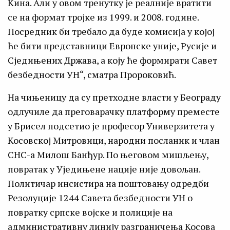
Кина. Али у овом тренутку је реалније вратити
се на формат тројке из 1999. и 2008. године.
Посредник би требало да буде комисија у којој
ће бити представници Европске уније, Русије и
Сједињених Држава, а коју ће формирати Савет
безбедности УН“, сматра Пророковић.
На чињеницу да су претходне власти у Београду
одлучиле да преговарачку платформу преместе
у Брисел подсетио је професор Универзитета у
Косовској Митровици, народни посланик и члан
СНС-а Милош Банђур. По његовом мишљењу,
повратак у Уједињене нације није довољан.
Политичар инсистира на поштовању одредби
Резолуције 1244 Савета безбедности УН о
повратку српске војске и полиције на
административну линију разграничења Косова