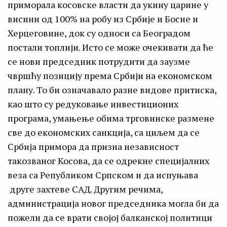
приморала косовске власти да укину царине у
висини од 100% на робу из Србије и Босне и
Херцеговине, док су односи са Београдом
постали топлији. Исто се може очекивати да ће
се нови председник потрудити да заузме
чвршћу позицију према Србији на економском
плану. То би означавало разне видове притиска,
као што су редуковање инвестиционих
програма, умањење обима трговинске размене
све до економских санкција, са циљем да се
Србија примора да призна независност
такозваног Косова, да се одрекне специјалних
веза са Републиком Српском и да испуњава
друге захтеве САД. Другим речима,
администрација новог председника могла би да
пожели да се врати својој балканској политици