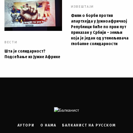
ИЗВЕШТАЈИ
Филм о борби против
апартхејда у Јужноафричкој
Републици биће по први пут
приказан у Србији – земљи
која је један од утемељивача
ВЕСТИ
глобалне солидарности
Шта је солидарност?
Подсећање из Јужне Африке
АУТОРИ
О НАМА
БАЛКАНИСТ НА РУССКОМ