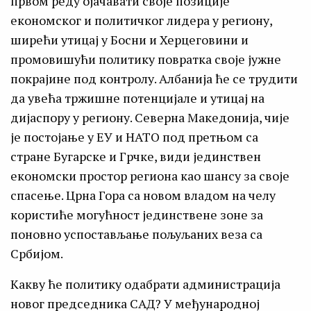
првом реду ојачавати своје позиције
економског и политичког лидера у региону,
ширећи утицај у Босни и Херцеговини и
промовишући политику повратка своје јужне
покрајине под контролу. Албанија ће се трудити
да увећа тржишне потенцијале и утицај на
дијаспору у региону. Северна Македонија, чије
је постојање у ЕУ и НАТО под претњом са
стране Бугарске и Грчке, види јединствен
економски простор региона као шансу за своје
спасење. Црна Гора са новом владом на челу
користиће могућност јединствене зоне за
поновно успостављање пољуљаних веза са
Србијом.
Какву ће политику одабрати администрација
новог председника САД? У међународној