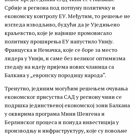
Србије и региона под потпуну политичку и
економску контролу ЕУ. Међутим, то решење не
изгледа изводљиво, будући да је Уједињено
краљевство, које је највише промовисало
политику проширења ЕУ напустило Унију.
Француска и Немачка, које се боре за место
лидера у Унији, и саме без великог оптимизма
гледају на идеју пријема нових чланица са
Балкана у „европску породицу народа“.
Тренутно, јединим могућим решењем очувања
економског присуства САД у региону чини се
подршка јединственој економској зони Балкана
у оквирима програма Мини Шенгена и
Берлинског процеса и понуда инвестиција у
производњу и инфраструктуру, које су повољне