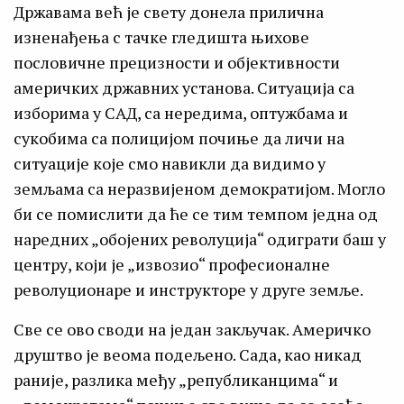
Државама већ је свету донела прилична
изненађења с тачке гледишта њихове
пословичне прецизности и објективности
америчких државних установа. Ситуација са
изборима у САД, са нередима, оптужбама и
сукобима са полицијом почиње да личи на
ситуације које смо навикли да видимо у
земљама са неразвијеном демократијом. Могло
би се помислити да ће се тим темпом једна од
наредних „обојених револуција“ одиграти баш у
центру, који је „извозио“ професионалне
револуционаре и инструкторе у друге земље.
Све се ово своди на један закључак. Америчко
друштво је веома подељено. Сада, као никад
раније, разлика међу „републиканцима“ и