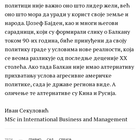
политици није важно оно што лидер жели, већ
оно што мора да уради у корист своје земље и
народа. Џозеф Бајден, као и многи његови
сарадници, који су формирали слику о Балкану
током 90-их година, биће принуђени да своју
политику граде у условима нове реалности, која
се веома разликује од последње деценије XX
столећа. Ако тада Балкан није имао алтернативу
прихватању услова агресивне америчке
политике, сада је државе региона виде. А
оличење те алтернативе су Кина и Русија.
Иван Секуловић
MSc in International Business and Management
ТЕГИ
ГЛАВНО
САД
СРБИЈА