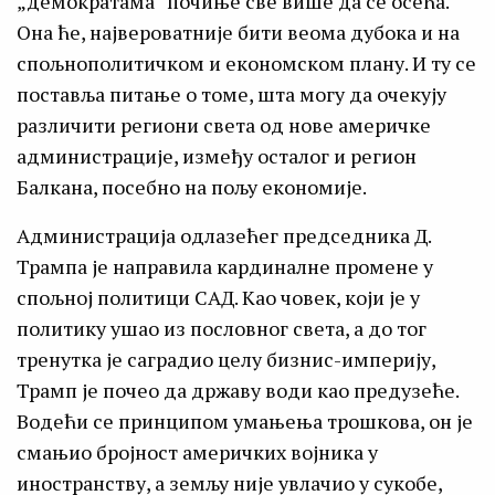
„демократама“ почиње све више да се осећа.
Она ће, највероватније бити веома дубока и на
спољнополитичком и економском плану. И ту се
поставља питање о томе, шта могу да очекују
различити региони света од нове америчке
администрације, између осталог и регион
Балкана, посебно на пољу економије.
Администрација одлазећег председника Д.
Трампа је направила кардиналне промене у
спољној политици САД. Као човек, који је у
политику ушао из пословног света, а до тог
тренутка је саградио целу бизнис-империју,
Трамп је почео да државу води као предузеће.
Водећи се принципом умањења трошкова, он је
смањио бројност америчких војника у
иностранству, а земљу није увлачио у сукобе,