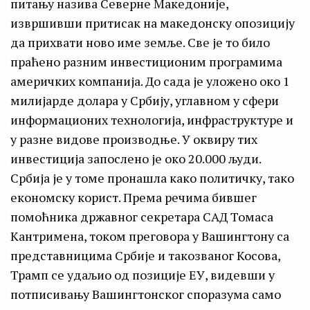
питању назива Северне Македоније,
извршивши притисак на македонску опозицију
да прихвати ново име земље. Све је то било
праћено разним инвестиционим програмима
америчких компанија. До сада је уложено око 1
милијарде долара у Србију, углавном у сфери
информационих технологија, инфраструктуре и
у разне видове производње. У оквиру тих
инвестиција запослено је око 20.000 људи.
Србија је у томе пронашла како политичку, тако
економску корист. Према речима бившег
помоћника државног секретара САД Томаса
Кантримена, током преговора у Вашингтону са
представницима Србије и такозваног Косова,
Трамп се удаљио од позиције ЕУ, видевши у
потписивању Вашингтонског споразума само