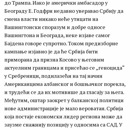
до Трампа. Иако је амерички амбасадор у
Београду Е. Годфри недавно уверавао Србију да
смена власти никако неће утицати на
Вашингтонски споразум и добре односе
Вашингтона и Београда, неке изјаве самог
Бајдена говоре супротно. Током предизборне
кампање изјавио је да ће Србија бити
приморана да призна Косово у његовим
актуелним границама и присећао се „геноцида“
у Сребреници, подилазећи на тај начин
Американцима албанског и бошњачког порекла,
и трудећи се да их мотивише да гласају за њега.
Међутим, оштар заокрет у балканској политици
нове администрације је мало вероватан. Србија
која постаје економски лидер региона може да
заузме снажнију позицију у односима са САД. У