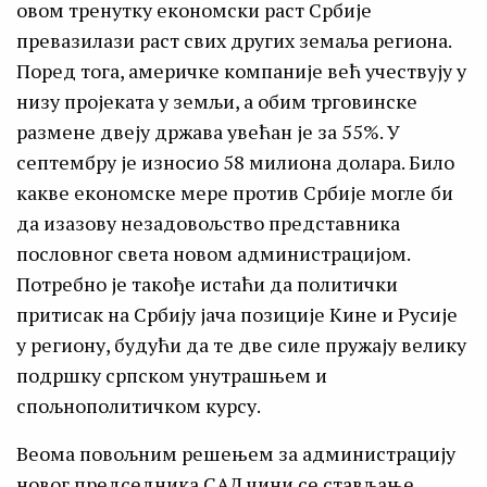
овом тренутку економски раст Србије
превазилази раст свих других земаља региона.
Поред тога, америчке компаније већ учествују у
низу пројеката у земљи, а обим трговинске
размене двеју држава увећан је за 55%. У
септембру је износио 58 милиона долара. Било
какве економске мере против Србије могле би
да изазову незадовољство представника
пословног света новом администрацијом.
Потребно је такође истаћи да политички
притисак на Србију јача позиције Кине и Русије
у региону, будући да те две силе пружају велику
подршку српском унутрашњем и
спољнополитичком курсу.
Веома повољним решењем за администрацију
новог председника САД чини се стављање