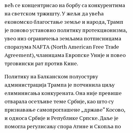
већ се концентрисао на борбу са конкурентима
на светском тржишту. У жељи да увећа
економско благостање земље и народа, Трамп
је поново установио политику протекционизма,
увео низ ограничења земљама потписницама
споразума NAFTA (North American Free Trade
Agreement), чланицама Европске Уније и повео
трговински рат против Кине.
Политику на Балканском полуострву
администрација Трампа је потчинила циљу
елиминисања конкурената. Она није превише
отварала осетљиве теме Србије, као што су
признавање самопроглашене „државе“ Косово,
и односа Србије и Републике Српске. Даље је
помогла регулисању спора Атине и Скопља по