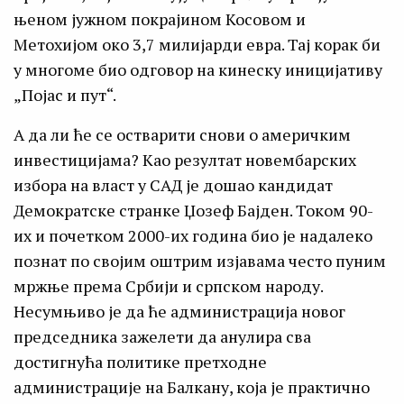
њеном јужном покрајином Косовом и
Метохијом око 3,7 милијарди евра. Тај корак би
у многоме био одговор на кинеску иницијативу
„Појас и пут“.
А да ли ће се остварити снови о америчким
инвестицијама? Као резултат новембарских
избора на власт у САД је дошао кандидат
Демократске странке Џозеф Бајден. Током 90-
их и почетком 2000-их година био је надалеко
познат по својим оштрим изјавама често пуним
мржње према Србији и српском народу.
Несумњиво је да ће администрација новог
председника зажелети да анулира сва
достигнућа политике претходне
администрације на Балкану, која је практично