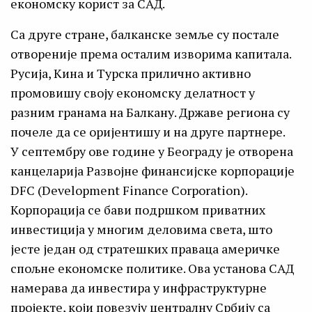
економску корист за САД.
Са друге стране, балканске земље су постале
отвореније према осталим изворима капитала.
Русија, Кина и Турска прилично активно
промовишу своју економску делатност у
разним гранама на Балкану. Државе региона су
почеле да се оријентишу и на друге партнере.
У септембру ове године у Београду је отворена
канцеларија Развојне финансијске корпорације
DFC (Development Finance Corporation).
Корпорација се бави подршком приватних
инвестиција у многим деловима света, што
јесте један од стратешких праваца америчке
спољне економске политике. Ова установа САД
намерава да инвестира у инфраструктурне
пројекте, који повезују централну Србију са