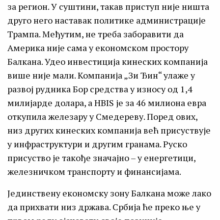
за регион. У суштини, такав приступ није ништа
друго него наставак политике администрације
Трампа. Међутим, не треба заборавити да
Америка није сама у економском простору
Балкана. Удео инвестиција кинеских компанија
више није мали. Компанија „Зи Ђин“ улаже у
развој рудника Бор средства у износу од 1,4
милијарде долара, а HBIS је за 46 милиона евра
откупила железару у Смедереву. Поред ових,
низ других кинеских компанија већ присуствује
у инфраструктури и другим гранама. Руско
присуство је такође значајно – у енергетици,
железничком транспорту и финансијама.
Јединствену економску зону Балкана може лако
да прихвати низ држава. Србија ће преко ње у