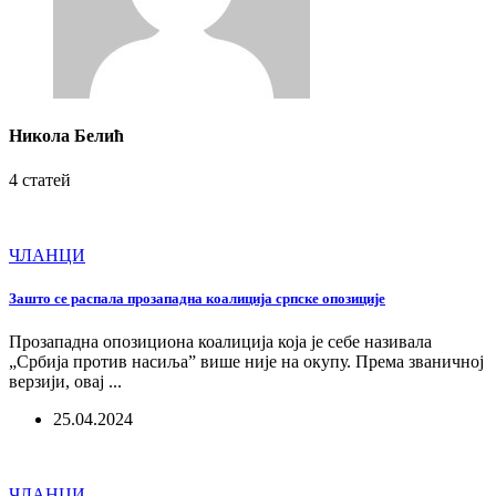
Никола Белић
4 статей
ЧЛАНЦИ
Зашто се распала прозападна коалиција српске опозиције
Прозападна опозициона коалиција која је себе називала
„Србија против насиља” више није на окупу. Према званичној
верзији, овај ...
25.04.2024
ЧЛАНЦИ