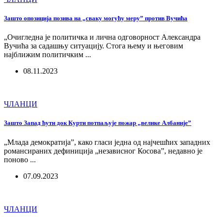
Зашто опозиција позива на „сваку могућу меру” против Вучића
„Очигледна је политичка и лична одговорност Александра
Вучића за садашњу ситуацију. Стога њему и његовим
најближим политичким ...
08.11.2023
ЧЛАНЦИ
Зашто Запад ћути док Курти потпаљује пожар „велике Албаније”
„Млада демократија”, како гласи једна од најчешћих западних
романсираних дефиниција „независног Косова”, недавно је
поново ...
07.09.2023
ЧЛАНЦИ