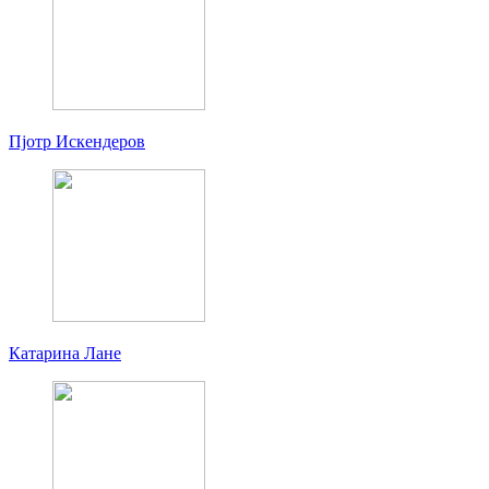
Пjoтр Искендеров
Катарина Лане