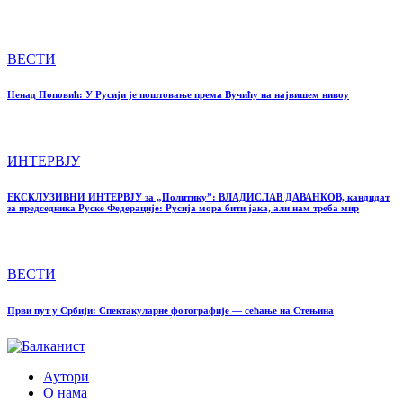
ВЕСТИ
Ненад Поповић: У Русији је поштовање према Вучићу на највишем нивоу
ИНТЕРВЈУ
ЕКСКЛУЗИВНИ ИНТЕРВЈУ за „Политику”: ВЛАДИСЛАВ ДАВАНКОВ, кандидат
за председника Руске Федерације: Русија мора бити јака, али нам треба мир
ВЕСТИ
Први пут у Србији: Спектакуларне фотографије — сећање на Стењина
Аутори
О нама