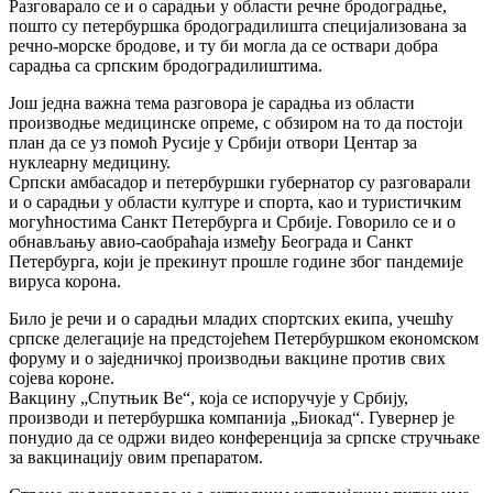
Разговарало се и о сарадњи у области речне бродоградње,
пошто су петербуршка бродоградилишта специјализована за
речно-морске бродове, и ту би могла да се оствари добра
сарадња са српским бродоградилиштима.
Још једна важна тема разговора је сарадња из области
производње медицинске опреме, с обзиром на то да постоји
план да се уз помоћ Русије у Србији отвори Центар за
нуклеарну медицину.
Српски амбасадор и петербуршки губернатор су разговарали
и о сарадњи у области културе и спорта, као и туристичким
могућностима Санкт Петербурга и Србије. Говорило се и о
обнављању авио-саобраћаја између Београда и Санкт
Петербурга, који је прекинут прошле године због пандемије
вируса корона.
Било је речи и о сарадњи младих спортских екипа, учешћу
српске делегације на предстојећем Петербуршком економском
форуму и о заједничкој производњи вакцине против свих
сојева короне.
Вакцину „Спутњик Ве“, која се испоручује у Србију,
производи и петербуршка компанија „Биокад“. Гувернер је
понудио да се одржи видео конференција за српске стручњаке
за вакцинацију овим препаратом.