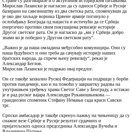
Стране су разговарале и о актуелним историјским питањима.
Мирослав Лазански је нагласио да су односи Србије и Русије
базирани на савезништву из два светска рата, споменувши да
је око две хиљаде војника Црвене армије погинуло у
ослобађању Београда од нациста и истичући да се Србија
енергично противи свим покушајима ревизије историје
Другог светског рата. Он је нагласио да „ми у Србији добро
знамо ко је победио у Другом светском рату“.
„Важно је да наша омладина међусобно комуницира. Они су
наша будућност и они треба да сачувају историју наших
братских народа, да спрече њену ревизију“, рекао је
Александар Беглов.
Мирослав Лазански је подржао овај предлог.
Он се такође захвалио Руској Федерацији на подршци у борби
против пандемије, као и на помоћи у завршетку радова на
унутрашњем уређењу храма Светог Саве у Београду, а истакао
је и рад руског вајара Александра Рукавишњикова —
грандиозни споменик Стефану Немањи сада краси Савски
трг.
Српски амбасадор је такође скренуо пажњу на чињеницу да су
снажне везе Србије и Русије резултат срдачних и
пријатељских односа председника Александра Вучића и
Владимира Путина.