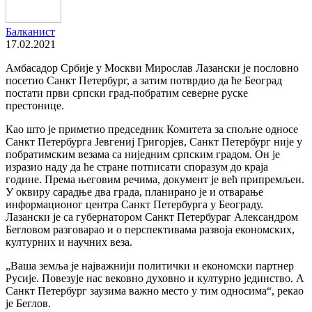
Балканист
17.02.2021
Амбасадор Србије у Москви Мирослав Лазански је пословно
посетио Санкт Петербург, а затим потврдио да ће Београд
постати први српски град-побратим северне руске
престонице.
Као што је приметио председник Комитета за спољне односе
Санкт Петербурга Јевгениј Григорјев, Санкт Петербург није у
побратимским везама са ниједним српским градом. Он је
изразио наду да ће стране потписати споразум до краја
године. Према његовим речима, документ је већ припремљен.
У оквиру сарадње два града, планирано је и отварање
информационог центра Санкт Петербурга у Београду.
Лазански је са губернатором Санкт Петербураг Александром
Бегловом разговарао и о перспективама развоја економских,
културних и научних веза.
„Ваша земља је најважнији политички и економски партнер
Русије. Повезује нас вековно духовно и културно јединство. А
Санкт Петербург заузима важно место у тим односима“, рекао
је Беглов.