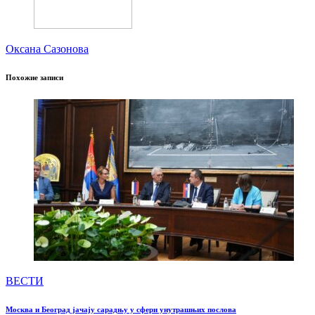
Оксана Сазонова
Похожие записи
ВЕСТИ
Москва и Београд јачају сарадњу у сфери унутрашњих послова