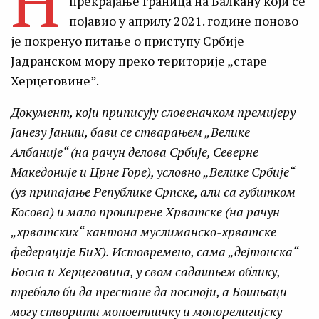
Н
прекрајање граница на Балкану који се
појавио у априлу 2021. године поново
је покренуо питање о приступу Србије
Јадранском мору преко територије „старе
Херцеговине”.
Документ, који приписују словеначком премијеру
Јанезу Јанши, бави се стварањем „Велике
Албаније“ (на рачун делова Србије, Северне
Македоније и Црне Горе), условно „Велике Србије“
(уз припајање Републике Српске, али са губитком
Косова) и мало проширене Хрватске (на рачун
„хрватских“ кантона муслиманско-хрватске
федерације БиХ). Истовремено, сама „дејтонска“
Босна и Херцеговина, у свом садашњем облику,
требало би да престане да постоји, а Бошњаци
могу створити моноетничку и монорелигијску