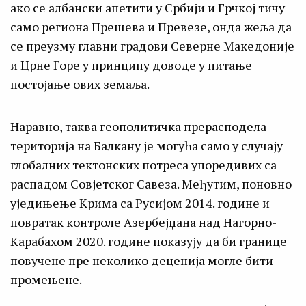
ако се албански апетити у Србији и Грчкој тичу
само региона Прешева и Превезе, онда жеља да
се преузму главни градови Северне Македоније
и Црне Горе у принципу доводе у питање
постојање ових земаља.
Наравно, таква геополитичка прерасподела
територија на Балкану је могућа само у случају
глобалних тектонских потреса упоредивих са
распадом Совјетског Савеза. Међутим, поновно
уједињење Крима са Русијом 2014. године и
повратак контроле Азербејџана над Нагорно-
Карабахом 2020. године показују да би границе
повучене пре неколико деценија могле бити
промењене.