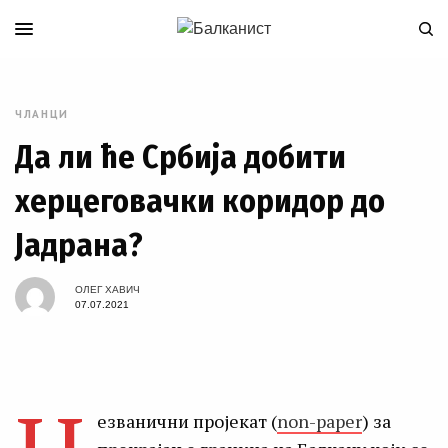
ЧЛАНЦИ
Да ли ће Србија добити
херцеговачки коридор до
Јадрана?
ОЛЕГ ХАВИЧ
07.07.2021
езванични пројекат (
non-paper
) за