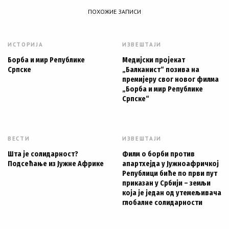
ПОХОЖИЕ ЗАПИСИ
ИСТОРИЈА
ИЗВЕШТАЈИ
Борба и мир Републике
Медијски пројекат
Српске
„Балканист“ позива на
премијеру свог новог филма
„Борба и мир Републике
Српске“
ВЕСТИ
ИЗВЕШТАЈИ
Шта је солидарност?
Филм о борби против
Подсећање из Јужне Африке
апартхејда у Јужноафричкој
Републици биће по први пут
приказан у Србији – земљи
која је један од утемељивача
глобалне солидарности