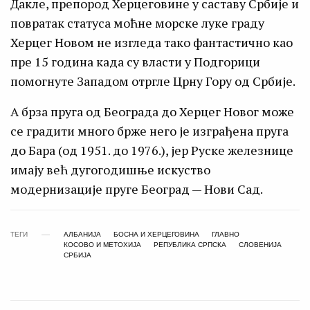
Дакле, препород Херцеговине у саставу Србије и
повратак статуса моћне морске луке граду
Херцег Новом не изгледа тако фантастично као
пре 15 година када су власти у Подгорици
помогнуте Западом отргле Црну Гору од Србије.
А брза пруга од Београда до Херцег Новог може
се градити много брже него је изграђена пруга
до Бара (од 1951. до 1976.), јер Руске железнице
имају већ дугогодишње искуство
модернизације пруге Београд — Нови Сад.
ТЕГИ
АЛБАНИЈА
БОСНА И ХЕРЦЕГОВИНА
ГЛАВНО
КОСОВО И МЕТОХИЈА
РЕПУБЛИКА СРПСКА
СЛОВЕНИЈА
СРБИЈА