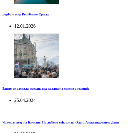
Борба и мир Републике Српске
12.01.2026
Зашто се распала прозападна коалиција српске опозиције
25.04.2024
Човек за везу на Балкану. Посвећено сећању на Олега Александровича Дзизу