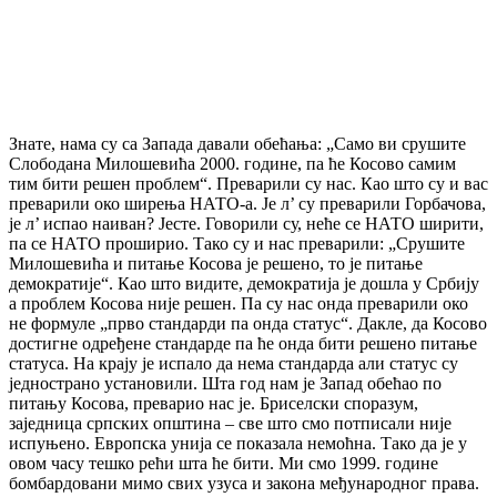
Знате, нама су са Запада давали обећања: „Само ви срушите
Слободана Милошевића 2000. године, па ће Косово самим
тим бити решен проблем“. Преварили су нас. Као што су и вас
преварили око ширења НАТО-а. Је л’ су преварили Горбачова,
је л’ испао наиван? Јесте. Говорили су, неће се НАТО ширити,
па се НАТО проширио. Тако су и нас преварили: „Срушите
Милошевића и питање Косова је решено, то је питање
демократије“. Као што видите, демократија је дошла у Србију
а проблем Косова није решен. Па су нас онда преварили око
не формуле „прво стандарди па онда статус“. Дакле, да Косово
достигне одређене стандарде па ће онда бити решено питање
статуса. На крају је испало да нема стандарда али статус су
једнострано установили. Шта год нам је Запад обећао по
питању Косова, преварио нас је. Бриселски споразум,
заједница српских општина – све што смо потписали није
испуњено. Европска унија се показала немоћна. Тако да је у
овом часу тешко рећи шта ће бити. Ми смо 1999. године
бомбардовани мимо свих узуса и закона међународног права.