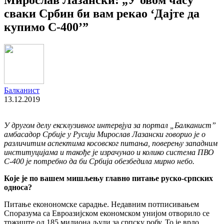
сваки Србин би вам рекао ‘Дајте да
купимо С-400’”
Балканист
13.12.2019
У другом делу ексклузивног интервјуа за портал „Балканист”
амбасадор Србије у Русији Мирослав Лазански говорио је о
различитим аспектима косовског питања, поверењу западним
институцијама и такође је израчунао и колико система ПВО
С-400 је потребно да би Србија обезбедила мирно небо.
Које је по вашем мишљењу главно питање руско-српских
односа?
Питање еконономске сарадње. Недавним потписивањем
Споразума са Евроазијском економском унијом отворило се
тржиште од 185 милиона људи за српску робу. То је врло