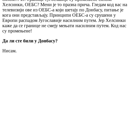
Хелсинки, ОЕБС? Мени је то празна прича. Гледам код вас на
телевизији ове из ОЕБС-а који шетају по Донбасу, питање је
кога они представљају. Принципи ОЕБС-а су срушени у
Европи распадом Југославије насилним путем. Јер Хелсинки
каже да се границе не смеју мењати насилним путем. Код нас
су промењене!
Да ли сте били у Донбасу?
Нисам.