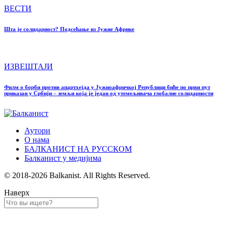
ВЕСТИ
Шта је солидарност? Подсећање из Јужне Африке
ИЗВЕШТАЈИ
Филм о борби против апартхејда у Јужноафричкој Републици биће по први пут
приказан у Србији – земљи која је један од утемељивача глобалне солидарности
Аутори
О нама
БАЛКАНИСТ НА РУССКОМ
Балканист у медијима
© 2018-2026 Balkanist. All Rights Reserved.
Наверх