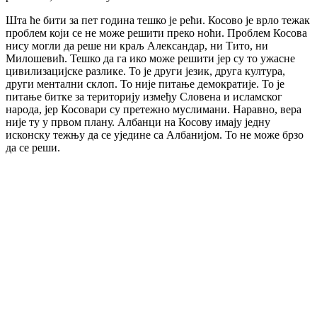
Шта ће бити за пет година тешко је рећи. Косово је врло тежак
проблем који се не може решити преко ноћи. Проблем Косова
нису могли да реше ни краљ Александар, ни Тито, ни
Милошевић. Тешко да га ико може решити јер су то ужасне
цивилизацијске разлике. То је други језик, друга култура,
други ментални склоп. То није питање демократије. То је
питање битке за територију између Словена и исламског
народа, јер Косовари су претежно муслимани. Наравно, вера
није ту у првом плану. Албанци на Косову имају једну
исконску тежњу да се уједине са Албанијом. То не може брзо
да се реши.