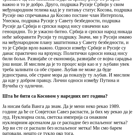
важно и то је добро. Друго, подршка Русије Србији у свим
међународним телима кад је у питању статус Косова, подршка
Русије око спречавања да Косово постане члан Интерпола,
Унескоа, подршка Русије у Савету безбедности, подршка
Русије да Србија и српски народ нису означени као
геноцидни. То је ужасно битно. Србија и српски народ никада
неће заборавити Русији ту подршку. Значи, ми у Русији имамо
на међународном плану заштитника у Савету безбедности, и
то је Србији врло важно. Односи између Србије и Русије су
данас практично на врхунцу. Политички односи никад нису
били бољи. Развијаће се економија, развијаће се војна сарадња
још више. И мислим да је то процес који као и у љубави увек
треба заливати са обе стране. Љубав не може да буде
једнострана, обе стране мора да показују ту љубав. И мислим
да иде у добром правцу. Лични односи између Путина и
Вучића су одлични.
Шта ће бити са Косовом у наредних пет година?
Ја нисам баба Ванга да знам. Да је мени неко рекао 1989.
године да ће се Совјетски Савез распасти, ја бих му рекао да је
луд. Нуклеарна сила, светска империја са онаквим
нуклеарним арсеналом да се распадне без испаљеног метка?
Јер ви сте се распали без испаљеног метка! Ми смо барем
ратовали, нешто се тукло око тога.