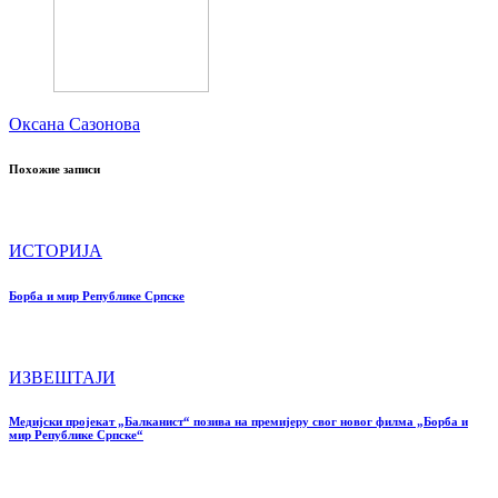
Оксана Сазонова
Похожие записи
ИСТОРИЈА
Борба и мир Републике Српске
ИЗВЕШТАЈИ
Медијски пројекат „Балканист“ позива на премијеру свог новог филма „Борба и
мир Републике Српске“