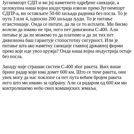
Југоимпорт СДП и ви јој наметнете одређене санкције, а
целокупна наша војна индустрија извози преко Југоимпорт
СДПР-а, ви остављате 50-60 хиљада радника без посла. То је
пута 3 или 4, односно 200 хиљада људи. То је питање
егзистенције. Онда се питате, да ли се то исплати. Ми бисмо
волели да имамо не три, него пет дивизиона С-400. Али
питање је да ли можемо то да платимо и да ли тих пет
дивизиона баш гарантује стопостотну сигурност. Или је
питање шта ако наметну санкције главној државној фирми
преко које иде увоз оружја? Онда наша војна индустрија остаје
без посла.
Западу није страшан систем С-400 због ракета. Њих више
брине радар који има домет 600 км. Што се тиче ракета, они
увек могу да нас поклопе са пет пута већим бројем ракета
него што ми имамо за одбрану. Али са радаром од 600 км ми
контролишемо небо свих комшијских земаља.