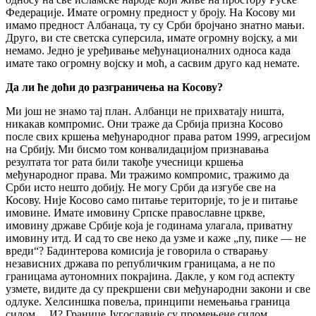
Федерације. Имате огромну предност у броју. На Косову ми
имамо предност Албанаца, ту су Срби бројчано знатно мањи.
Друго, ви сте светска суперсила, имате огромну војску, а ми
немамо. Једно је уређивање међунационалних односа када
имате тако огромну војску и моћ, а сасвим друго кад немате.
Да ли ће доћи до разграничења на Косову?
Ми још не знамо тај план. Албанци не прихватају ништа,
никакав компромис. Они траже да Србија призна Косово
после свих кршења међународног права ратом 1999, агресијом
на Србију. Ми бисмо том конвалидацијом признавања
резултата тог рата били такође учесници кршења
међународног права. Ми тражимо компромис, тражимо да
Срби исто нешто добију. Не могу Срби да изгубе све на
Косову. Није Косово само питање територије, то је и питање
имовине. Имате имовину Српске православне цркве,
имовину државе Србије која је годинама улагала, приватну
имовину итд. И сад то све неко да узме и каже „пу, пике — не
вреди“? Бадинтерова комисија је говорила о стварању
независних држава по републичким границама, а не по
границама аутономних покрајина. Дакле, у ком год аспекту
узмете, видите да су прекршени сви међународни закони и све
одлуке. Хелсиншка повеља, принципи немењања граница
силом… И? Границе Југославије су промењене силом.