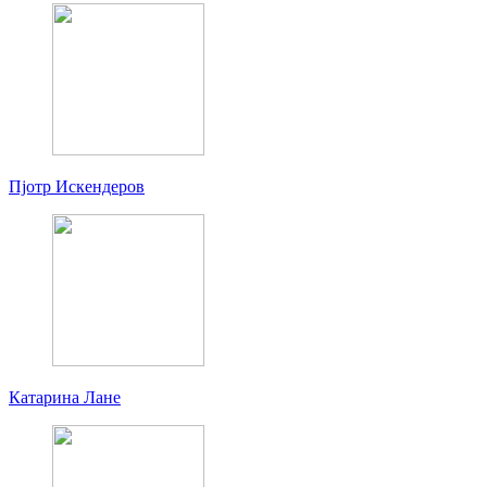
Пjoтр Искендеров
Катарина Лане