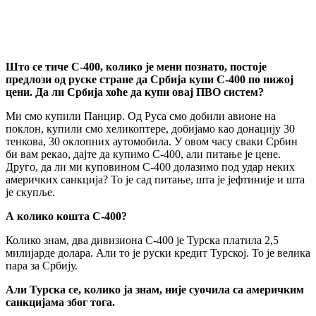
Што се тиче С-400, колико је мени познато, постоје
предлози од руске стране да Србија купи С-400 по нижој
цени. Да ли Србија хоће да купи овај ПВО систем?
Ми смо купили Панцир. Од Руса смо добили авионе на
поклон, купили смо хеликоптере, добијамо као донацију 30
тенкова, 30 оклопних аутомобила. У овом часу сваки Србин
би вам рекао, дајте да купимо С-400, али питање је цене.
Друго, да ли ми куповином С-400 долазимо под удар неких
америчких санкција? То је сад питање, шта је јефтиније и шта
је скупље.
А колико кошта С-400?
Колико знам, два дивизиона С-400 је Турска платила 2,5
милијарде долара. Али то је руски кредит Турској. То је велика
пара за Србију.
Али Турска се, колико ја знам, није суочила са америчким
санкцијама због тога.