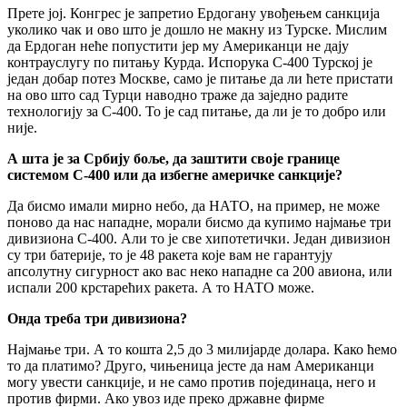
Прете јој. Конгрес је запретио Ердогану увођењем санкција
уколико чак и ово што је дошло не макну из Турске. Мислим
да Ердоган неће попустити јер му Американци не дају
контрауслугу по питању Курда. Испорука С-400 Турској је
један добар потез Москве, само је питање да ли ћете пристати
на ово што сад Турци наводно траже да заједно радите
технологију за С-400. То је сад питање, да ли је то добро или
није.
А шта је за Србију боље, да заштити своје границе
системом С-400 или да избегне америчке санкције?
Да бисмо имали мирно небо, да НАТО, на пример, не може
поново да нас нападне, морали бисмо да купимо најмање три
дивизиона С-400. Али то је све хипотетички. Један дивизион
су три батерије, то је 48 ракета које вам не гарантују
апсолутну сигурност ако вас неко нападне са 200 авиона, или
испали 200 крстарећих ракета. А то НАТО може.
Онда треба три дивизиона?
Најмање три. А то кошта 2,5 до 3 милијарде долара. Како ћемо
то да платимо? Друго, чињеница јесте да нам Американци
могу увести санкције, и не само против појединаца, него и
против фирми. Ако увоз иде преко државне фирме