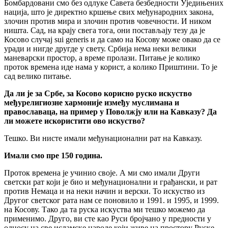
Бомбардовани смо без одлуке Савета безбедности Уједињених
нација, што је директно кршење свих међународних закона,
злочин против мира и злочин против човечности. И ником
ништа. Сад, на крају свега тога, они постављају тезу да је
Косово случај sui generis и да само на Косову може овако да се
уради и нигде другде у свету. Србија нема неки велики
маневарски простор, а време пролази. Питање је колико
проток времена иде нама у корист, а колико Приштини. То је
сад велико питање.
Да ли је за Србе, за Косово корисно руско искуство
међурелигиозне хармоније између муслимана и
православаца, на пример у Поволжју или на Кавказу? Да
ли можете искористити ово искуство?
Тешко. Ви нисте имали међунационални рат на Кавказу.
Имали смо пре 150 година.
Проток времена је учинио своје. А ми смо имали Други
светски рат који је био и међунационални и грађански, и рат
против Немаца и на неки начин и верски. То искуство из
Другог светског рата нам се поновило и 1991. и 1995, и 1999.
на Косову. Тако да та руска искуства ми тешко можемо да
применимо. Друго, ви сте као Руси бројчано у предности у
односу на све исламске народе који живе на простору Руске