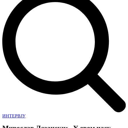
ИНТЕРВЈУ
Мирослав Лазански: „У овом часу