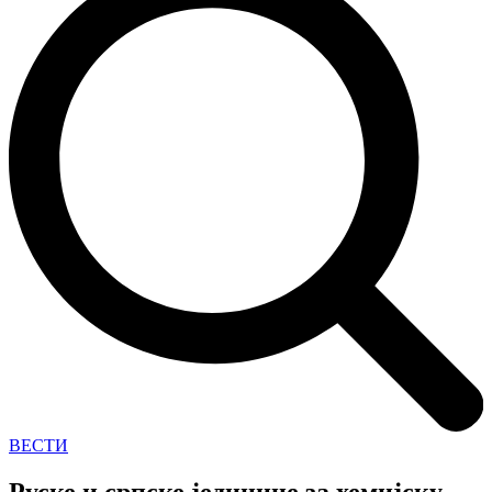
ВЕСТИ
Руске и српске јединице за хемијску