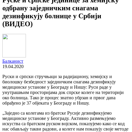
одбрану заједничким снагама
дезинфикују болнице у Србији
(ВИДЕО)
Балканист
19.04.2020
Руски и српски стручњаци за радијациону, хемијску и
биолошку безбедност заједничким снагама дезинфикују
медицинске установе у Београду и Нишу: Руси раде у
унутрашњим просторијама док спрске колеге на територији
око болница. Тако је процес знатно убрзан и првог дана
обрађено је 37 објеката у Београду и Нишу.
„Заједно са колегама из братске Русије дезинфикујемо
медицинске установе у Београду. Активно размењујемо
искуства са братском руском војском, показујемо како се код
нас обављају такви радови, а колеге нам показују своје методе