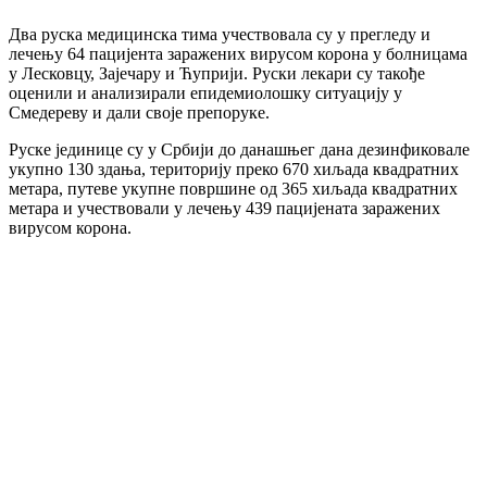
Два руска медицинска тима учествовала су у прегледу и
лечењу 64 пацијента заражених вирусом корона у болницама
у Лесковцу, Зајечару и Ћуприји. Руски лекари су такође
оценили и анализирали епидемиолошку ситуацију у
Смедереву и дали своје препоруке.
Руске јединице су у Србији до данашњег дана дезинфиковале
укупно 130 здања, територију преко 670 хиљада квадратних
метара, путеве укупне површине од 365 хиљада квадратних
метара и учествовали у лечењу 439 пацијената заражених
вирусом корона.