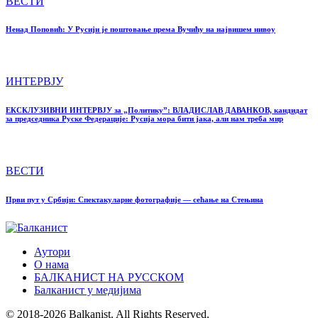
ВЕСТИ
Ненад Поповић: У Русији је поштовање према Вучићу на највишем нивоу
ИНТЕРВЈУ
ЕКСКЛУЗИВНИ ИНТЕРВЈУ за „Политику”: ВЛАДИСЛАВ ДАВАНКОВ, кандидат
за председника Руске Федерације: Русија мора бити јака, али нам треба мир
ВЕСТИ
Први пут у Србији: Спектакуларне фотографије — сећање на Стењина
Аутори
О нама
БАЛКАНИСТ НА РУССКОМ
Балканист у медијима
© 2018-2026 Balkanist. All Rights Reserved.