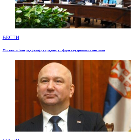
ВЕСТИ
Москва и Београд јачају сарадњу у сфери унутрашњих послова