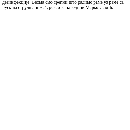
дезинфекције. Веома смо срећни што радимо раме уз раме са
руским стручњацима“, рекао је наредник Марко Савић.