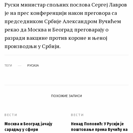
Руски министар спољних послова Сергеј Лавров
је на прес конференцији након преговора са
председником Србије Александром Вучићем
рекао да Москва и Београд преговарају о
разради вакцине против короне и њеној
производњи у Србији.
ТЕГИ
РУСИЈА
ПОХОЖИЕ ЗАПИСИ
ВЕСТИ
ВЕСТИ
Москва и Београд јачају
Ненад Поповић: У Русији је
сарадњу у сфери
поштовање према Вучићу на