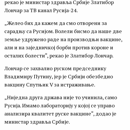
рекао је министар здравља Србије Златибор
Лончар за ТВ канал Русија-24.
„Желео бих да кажем да смо отворени за
сарадњу са Русијом. Волели бисмо да наше две
земље удружено раде на производњи вакцине,
али и на заједничкој борби против короне и
осталих болести“, рекао је Златибор Лончар
.
Лончар се захвалио руском председнику
Владимиру Путину, јер је Србији обезбедио
вакцину Спутњик V за истраживање.
„Ниједна друга држава није то учинила, само
Русија. Имамо лабораторију у којој се управо
анализира квалитет руске вакцине“, додао је
министар здравља Србије.