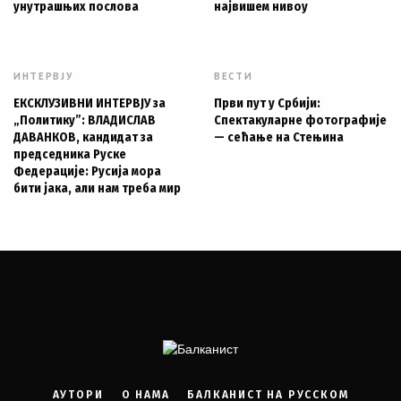
унутрашњих послова
највишем нивоу
ИНТЕРВЈУ
ВЕСТИ
ЕКСКЛУЗИВНИ ИНТЕРВЈУ за
Први пут у Србији:
„Политику”: ВЛАДИСЛАВ
Спектакуларне фотографије
ДАВАНКОВ, кандидат за
— сећање на Стењина
председника Руске
Федерације: Русија мора
бити јака, али нам треба мир
АУТОРИ
О НАМА
БАЛКАНИСТ НА РУССКОМ