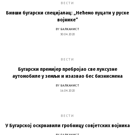
ВЕСТИ
Бивши бугарски специјалац: „Нећемо пуцати у руске
војнике“
BY
БАЛКАНИСТ
30.04.2020
ВЕСТИ
Бугарски премијер пребројао све луксузне
аутомобиле у земљи и изазвао бес бизнисмена
BY
БАЛКАНИСТ
16.04.2020
ВЕСТИ
У Бугарској оскрнавили гробницу совјетских војника
BY
БАЛКАНИСТ