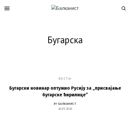
Бугарска
ВЕСТИ
Бугарски новинар оптужио Русију за „присвајање
бугарске ћирилице“
BY
БАЛКАНИСТ
26.05.2020