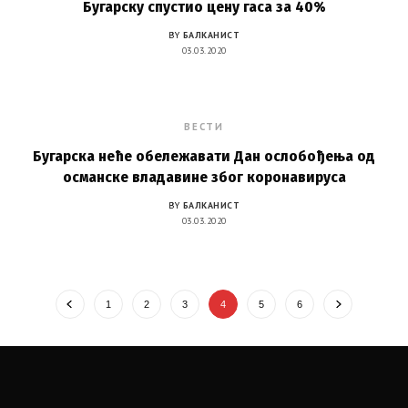
Бугарску спустио цену гаса за 40%
BY
БАЛКАНИСТ
03.03.2020
ВЕСТИ
Бугарска неће обележавати Дан ослобођења од
османске владавине због коронавируса
BY
БАЛКАНИСТ
03.03.2020
1
2
3
4
5
6