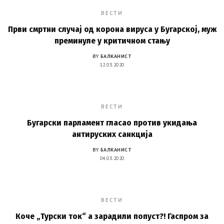
ВЕСТИ
Први смртни случај од корона вируса у Бугарској, муж
преминуле у критичном стању
BY
БАЛКАНИСТ
12.03.2020
ВЕСТИ
Бугарски парламент гласао против укидања
антируских санкција
BY
БАЛКАНИСТ
04.03.2020
ВЕСТИ
Коче „Турски ток“ а зарадили попуст?! Гаспром за