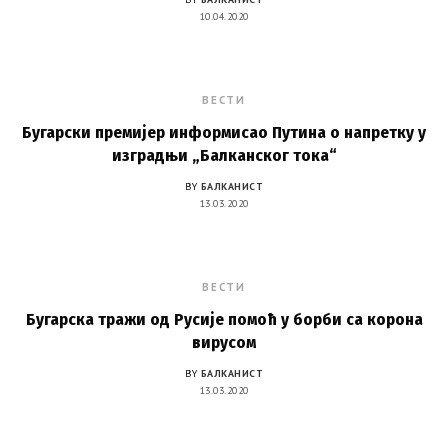
10.04.2020
ВЕСТИ
Бугарски премијер информисао Путина о напретку у
изградњи „Балканског тока“
BY
БАЛКАНИСТ
13.03.2020
ВЕСТИ
Бугарска тражи од Русије помоћ у борби са корона
вирусом
BY
БАЛКАНИСТ
13.03.2020