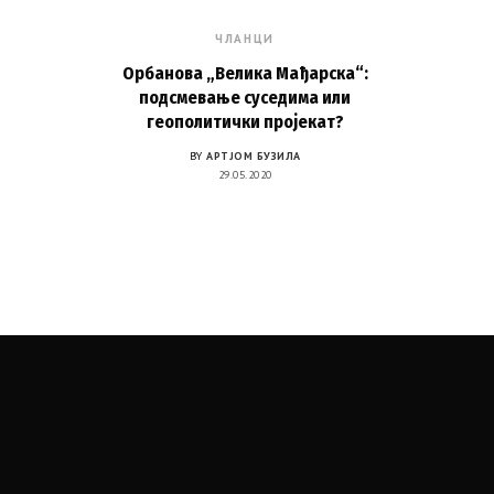
ЧЛАНЦИ
Орбанова „Велика Мађарска“:
подсмевање суседима или
геополитички пројекат?
BY
АРТЈОМ БУЗИЛА
29.05.2020