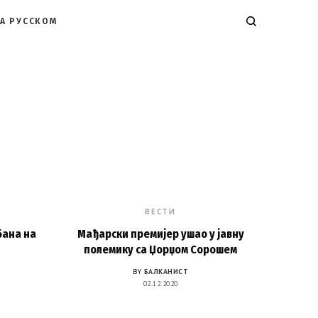
А РУССКОМ
K
ВЕСТИ
бана на
Мађарски премијер ушао у јавну
полемику са Џорџом Сорошем
BY
БАЛКАНИСТ
02.12.2020