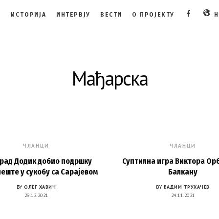
И
ИСТОРИЈА
ИНТЕРВЈУ
ВЕСТИ
О ПРОЈЕКТУ
Н
FACEBOO
Мађарска
ЧЛАНЦИ
ЧЛАНЦИ
рад Додик добио подршку
Суптилна игра Виктора Ор
еште у сукобу са Сарајевом
Балкану
BY
ОЛЕГ ХАВИЧ
BY
ВАДИМ ТРУХАЧЕВ
29.12.2021
24.11.2021