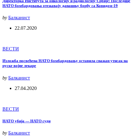
Директорка Института за онкологију и радиологију Србије: Последице
НАТО бомбардовања отежавају данашњу борбу са Ковидом-19
by
Балканист
22.07.2020
ВЕСТИ
Изложба посвећена НАТО бомбардовању оставила снажан утисак на
руске војне лекаре
by
Балканист
27.04.2020
ВЕСТИ
НАТО убија — НАТО суди
by
Балканист