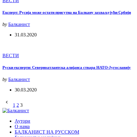
ВЕСТИ
Експерт: Русија може остати присутна на Балкану захваљујући Србији
by
Балканист
31.03.2020
ВЕСТИ
Руски експерти: Северноатлантска алијанса ствара НАТО-Југославију
by
Балканист
30.03.2020
1
2
3
Аутори
О нама
БАЛКАНИСТ НА РУССКОМ