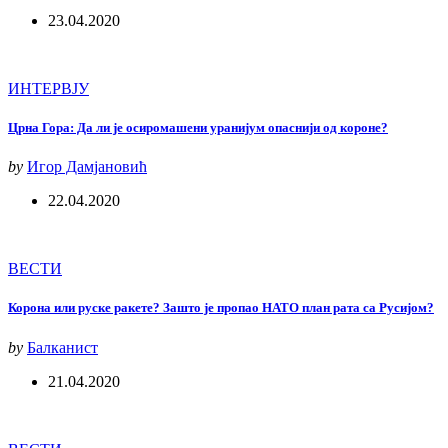
23.04.2020
ИНТЕРВЈУ
Црна Гора: Да ли је осиромашени уранијум опаснији од короне?
by
Игор Дамјановић
22.04.2020
ВЕСТИ
Корона или руске ракете? Зашто је пропао НАТО план рата са Русијом?
by
Балканист
21.04.2020