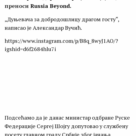
преноси
Russia Beyond.
„Дуњевача за добродошлицу драгом госту“,
написао је Александар Вучић.
https://www.instagram.com/p/B8q_8wyJ1AO/?
igshid=d6f2684hlu7i
Подсећамо да је данас министар одбране Руске
Федерације Сергеј Шојгу допутовао у службену
посету главном граду Србије због јачања