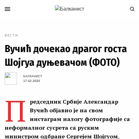
ВЕСТИ
Вучић дочекао драгог госта
Шојгуа дуњевачом (ФОТО)
БАЛКАНИСТ
17.02.2020
П
редседник Србије Александар
Вучић објавио је на свом
инстаграм налогу фотографије са
неформалног сусрета са руским
министром одбране Сергејем Шојгуом
,