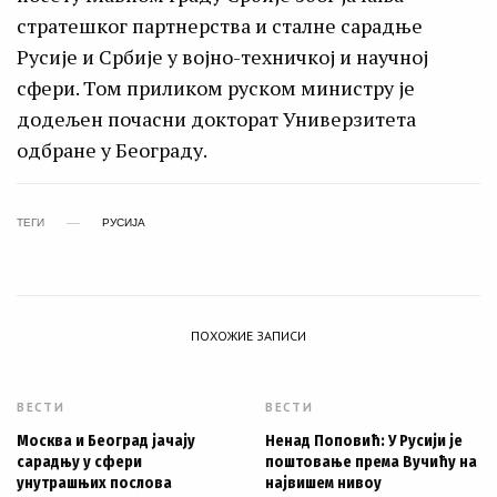
стратешког партнерства и сталне сарадње
Русије и Србије у војно-техничкој и научној
сфери. Том приликом руском министру је
додељен почасни докторат Универзитета
одбране у Београду.
ТЕГИ
РУСИЈА
ПОХОЖИЕ ЗАПИСИ
ВЕСТИ
ВЕСТИ
Москва и Београд јачају
Ненад Поповић: У Русији је
сарадњу у сфери
поштовање према Вучићу на
унутрашњих послова
највишем нивоу