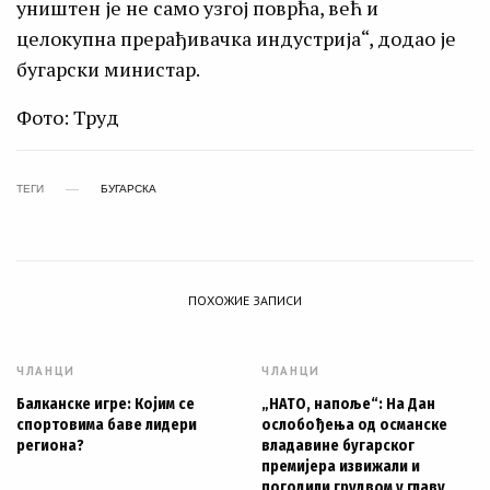
уништен је не само узгој поврћа, већ и
целокупна прерађивачка индустрија“, додао је
бугарски министар.
Фото: Труд
ТЕГИ
БУГАРСКА
ПОХОЖИЕ ЗАПИСИ
ЧЛАНЦИ
ЧЛАНЦИ
Балканске игре: Којим се
„НАТО, напоље“: На Дан
спортовима баве лидери
ослобођења од османске
региона?
владавине бугарског
премијера извижали и
погодили грудвом у главу