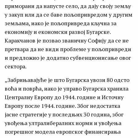
приморани да напусте село, да дају своју земљу
у закуп или да се баве пољопривредом у другим
земљама, иако је пољопривреда кључна за
економију и економски развој Бугарске.
Каракчанов је позвао званичну Софију да се не
претвара да не види проблеме у пољопривреди
и предложио је додатно субвенционисање овог
сектора.
„Забрињавајуће је што Бугарска увози 80 одсто
воћа и поврћа, иако је управо Бугарска хранила
Централну Европу до 1944. године и Источну
Европу после 1944. године. Због недостатка
јасне стратегије у последњих 30 година, због
увођења ултралибералних норми и увођења
погрешног модела европског финансирања