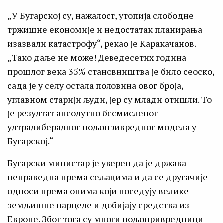
„У Бугарској су, нажалост, утопија слободне
тржишне економије и недостатак планирања
изазвали катастрофу“, рекао је Каракачанов.
„Тако даље не може! Деведесетих година
прошлог века 35% становништва је било сеоско,
сада је у селу остала половина овог броја,
углавном старији људи, јер су млади отишли. То
је резултат апсолутно бесмисленог
ултралибералног пољопривредног модела у
Бугарској.“
Бугарски министар је уверен да је држава
неправедна према сељацима и да се другачије
односи према онима који поседују велике
земљишне парцеле и добијају средства из
Европе. Због тога су многи пољопривредници