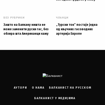
БЕЗ РУБРИКИ
ЧЛАНЦИ
Зашто на Балкану ништа не
„Турски ток“ постаје једна
може заменити руски гас, без
од кључних гасоводних
обзира шта Американци кажу
артерија Европе
АУТОРИ
О НАМА
БАЛКАНИСТ НА РУССКОМ
БАЛКАНИСТ У МЕДИЈИМА