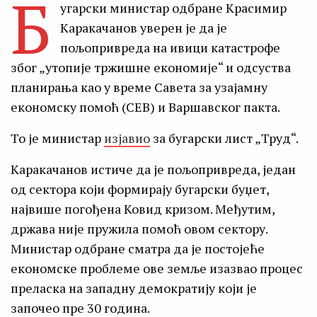
Б
угарски министар одбране Красимир
Каракачанов уверен је да је
пољопривреда на ивици катастрофе
због „утопије тржишне економије“ и одсуства
планирања као у време Савета за узајамну
економску помоћ (СЕВ) и Варшавског пакта.
То је министар
изјавио
за бугарски лист „Труд“.
Каракачанов истиче да је пољопривреда, један
од сектора који формирају бугарски буџет,
највише погођена Ковид кризом. Међутим,
држава није пружила помоћ овом сектору.
Министар одбране сматра да је постојеће
економске проблеме ове земље изазвао процес
преласка на западну демократију који је
започео пре 30 година.