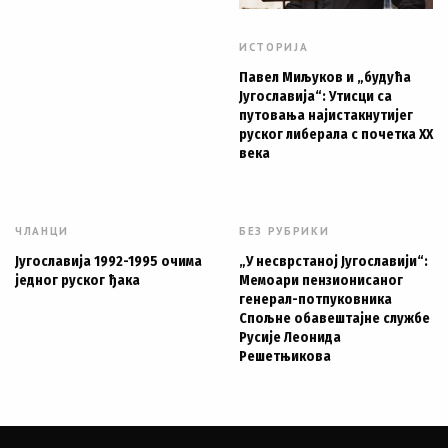
ИСТОРИЈА
Павел Миљуков и „будућа
Југославија“: Утисци са
путовања најистакнутијег
руског либерала с почетка XX
века
ЧЛАНЦИ
БЕЗ РУБРИКИ
Југославија 1992-1995 очима
„У несврстаној Југославији“:
једног руског ђака
Мемоари пензионисаног
генерал-потпуковника
Спољне обавештајне службе
Русије Леонида
Решетњикова