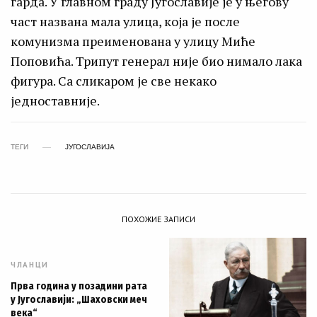
гарда. У главном граду Југославије је у његову
част названа мала улица, која је после
комунизма преименована у улицу Миће
Поповића. Трипут генерал није био нимало лака
фигура. Са сликаром је све некако
једноставније.
ТЕГИ
ЈУГОСЛАВИЈА
ПОХОЖИЕ ЗАПИСИ
ЧЛАНЦИ
Прва година у позадини рата
у Југославији: „Шаховски меч
века“