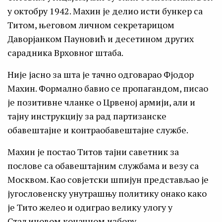
у октобру 1942. Махин је делио исти бункер са
Титом, његовом личном секретарицом
Даворјанком Пауновић и десетином других
сарадника Врховног штаба.
Није јасно за шта је тачно одговарао Фјодор
Махин. Формално бавио се пропагандом, писао
је позитивне чланке о Црвеној армији, али и
тајну инструкцију за рад партизанске
обавештајне и контраобавештајне службе.
Махин је постао Титов тајни саветник за
послове са обавештајним службама и везу са
Москвом. Као совјетски шпијун представљао је
југословенску унутрашњу политику онако како
је Тито желео и одиграо велику улогу у
Стаљиновом коначном избору.