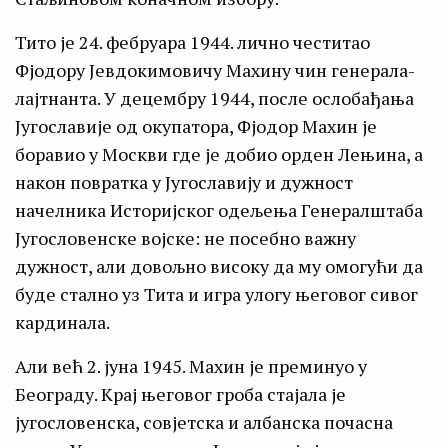
Тито је 24. фебруара 1944. лично честитао
Фјодору Јевдокимовичу Махину чин генерала-
лајтнанта. У децембру 1944, после ослобађања
Југославије од окупатора, Фјодор Махин је
боравио у Москви где је добио орден Лењина, а
након повратка у Југославију и дужност
начелника Историјског одељења Генералштаба
Југословенске војске: не посебно важну
дужност, али довољно високу да му омогући да
буде стално уз Тита и игра улогу његовог сивог
кардинала.
Али већ 2. јуна 1945. Махин је преминуо у
Београду. Крај његовог гроба стајала је
југословенска, совјетска и албанска почасна