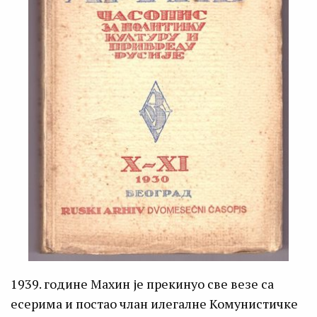
1939. године Махин је прекинуо све везе са
есерима и постао члан илегалне Комунистичке