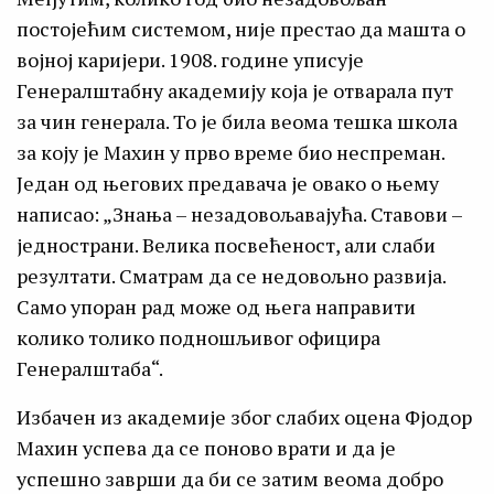
постојећим системом, није престао да машта о
војној каријери. 1908. године уписује
Генералштабну академију која је отварала пут
за чин генерала. То је била веома тешка школа
за коју је Махин у прво време био неспреман.
Један од његових предавача је овако о њему
написао: „Знања – незадовољавајућа. Ставови –
једнострани. Велика посвећеност, али слаби
резултати. Сматрам да се недовољно развија.
Само упоран рад може од њега направити
колико толико подношљивог официра
Генералштаба“.
Избачен из академије због слабих оцена Фјодор
Махин успева да се поново врати и да је
успешно заврши да би се затим веома добро