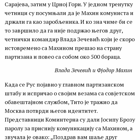
Сарајева, затим у Црној Гори. У једном тренутку
четници су посумњали да је Махин комуниста и
држали га као заробљеника. И ко зна чиме би се
то завршило да га није подржао његов друг,
четнички командир Влада Зечевић који је скоро
истовремено са Махином прешао на страну
партизана и повео са собом око 500 бораца.
Влада Зечевић и Фјодор Махин
Када се Рус појавио у главном партизанском
штабу и испричао о својим везама са совјетском
обавештајном службом, Тито је тражио да
Москва потврди његов идентитет.
Представници Коминтерна су дали Јосипу Брозу
паролу за приснију комуникацију са Махином, а
звучала је овако: „Поздрав вам шаље друг