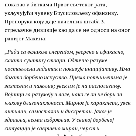
показао у биткама Првог светског рата,
укључујући чувену Брусиловљеву офанзиву.
Препорука коју даје начелник штаба 3.
стрељачке дивизије као да се не односи на оног
ранијег Махина:
„Ради са великом енергијом, уверено и ефикасно,
схвата суштину ствари. Одлично разуме
постављени задатак и показује иницијативу. Има
богато борбено искуство. Према потчињенима је
захтеван и пажљив; увек им је на располагању.
Војници га разумеју и воле, иако се он не бори за
њихову благонаклоност. Мирног је карактера, увек
активан, самосталан и дискретан. Јаког је
здравља, веома издржљив. У свакој борбеној
ситуацији је савршено миран, чврст и