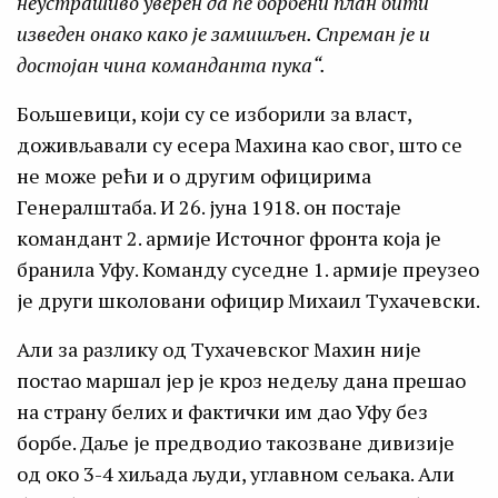
неустрашиво уверен да ће борбени план бити
изведен онако како је замишљен. Спреман је и
достојан чина команданта пука“.
Бољшевици, који су се изборили за власт,
доживљавали су есера Махина као свог, што се
не може рећи и о другим официрима
Генералштаба. И 26. јуна 1918. он постаје
командант 2. армије Источног фронта која је
бранила Уфу. Команду суседне 1. армије преузео
је други школовани официр Михаил Тухачевски.
Али за разлику од Тухачевског Махин није
постао маршал јер је кроз недељу дана прешао
на страну белих и фактички им дао Уфу без
борбе. Даље је предводио такозване дивизије
од око 3-4 хиљада људи, углавном сељака. Али