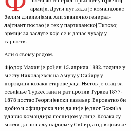
Ф
постајао генерал. Први пут у Црвеној
армији. Други пут када је командовао
белим дивизијама. Али званично генерал-
лајтнант постао је тек у партизанској Титовој
армији за заслуге које се и данас чувају у
тајности.
Али о свему редом.
Фјодор Махин је рођен 15. априла 1882. године у
месту Николајевск на Амуру у Сибиру у
породици козака старовераца. Његов је отац за
освајање Туркестана и рат против Турака 1877-
1878 постао Георгијевски каваљер. Вероватно би
добио и официрски чин да није једног Божића
ударио командира песницом у лице. Козака су
могли да пошаљу најдаље у Сибир, а од војничке