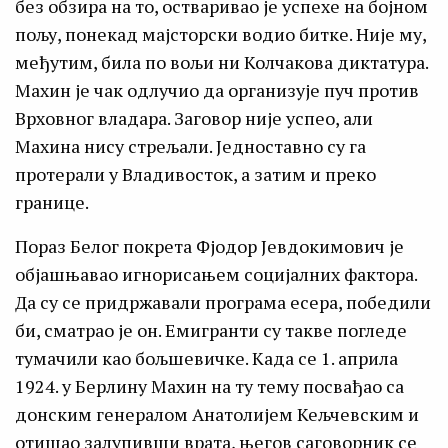
без обзира на то, остваривао је успехе на бојном
пољу, понекад мајсторски водио битке. Није му,
међутим, била по вољи ни Колчакова диктатура.
Махин је чак одлучио да организује пуч против
Врховног владара. Заговор није успео, али
Махина нису стрељали. Једноставно су га
протерали у Владивосток, а затим и преко
границе.
Пораз Белог покрета Фјодор Јевдокимович је
објашњавао игнорисањем социјалних фактора.
Да су се придржавали програма есера, победили
би, сматрао је он. Емигранти су такве погледе
тумачили као бољшевичке. Када се 1. априла
1924. у Берлину Махин на ту тему посвађао са
донским генералом Анатолијем Кељчевским и
отишао залупивши врата, његов саговорник се