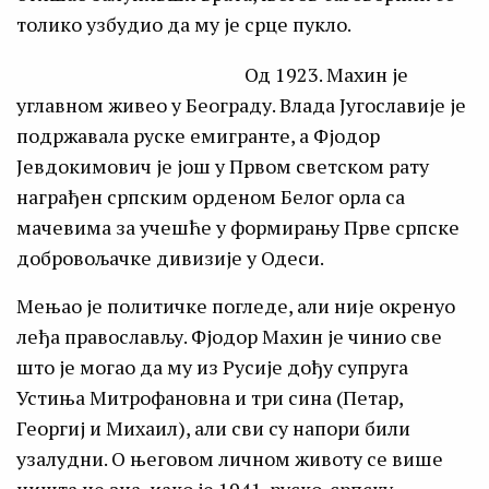
толико узбудио да му је срце пукло.
Од 1923. Махин је
углавном живео у Београду. Влада Југославије је
подржавала руске емигранте, а Фјодор
Јевдокимович је још у Првом светском рату
награђен српским орденом Белог орла са
мачевима за учешће у формирању Прве српске
добровољачке дивизије у Одеси.
Мењао је политичке погледе, али није окренуо
леђа православљу. Фјодор Махин је чинио све
што је могао да му из Русије дођу супруга
Устиња Митрофановна и три сина (Петар,
Георгиј и Михаил), али сви су напори били
узалудни. О његовом личном животу се више