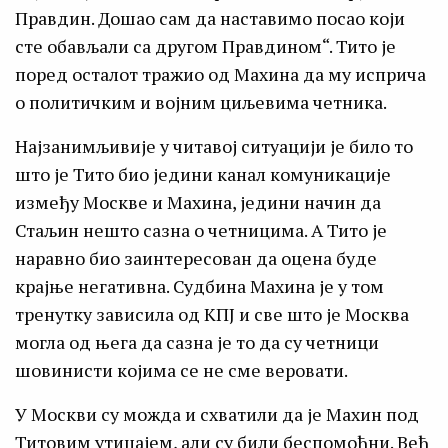
Правдин. Дошао сам да наставимо посао који
сте обављали са другом Правдином“. Тито је
поред осталот тражио од Махина да му исприча
о политичким и војним циљевима четника.
Најзанимљивије у читавој ситуацији је било то
што је Тито био једини канал комуникације
између Москве и Махина, једини начин да
Стаљин нешто сазна о четницима. А Тито је
наравно био заинтересован да оцена буде
крајње негативна. Судбина Махина је у том
тренутку зависила од КПЈ и све што је Москва
могла од њега да сазна је то да су четници
шовинисти којима се не сме веровати.
У Москви су можда и схватили да је Махин под
Титовим утицајем, али су били беспомоћни. Већ