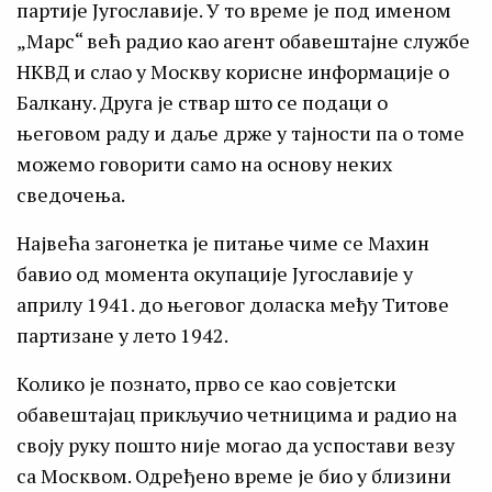
партије Југославије. У то време је под именом
„Марс“ већ радио као агент обавештајне службе
НКВД и слао у Москву корисне информације о
Балкану. Друга је ствар што се подаци о
његовом раду и даље држе у тајности па о томе
можемо говорити само на основу неких
сведочења.
Највећа загонетка је питање чиме се Махин
бавио од момента окупације Југославије у
априлу 1941. до његовог доласка међу Титове
партизане у лето 1942.
Колико је познато, прво се као совјетски
обавештајац прикључио четницима и радио на
своју руку пошто није могао да успостави везу
са Москвом. Одређено време је био у близини