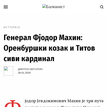
ИСТОРИЈА
Генерал Фјодор Махин:
Оренбуршки козак и Титов
сиви кардинал
ДМИТРИЈ МИТЈУРИН
28.01.2020
јодор Јевдокимович Махин је три пута