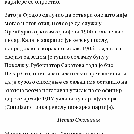
каријере се опростио.
Зато је Фјодор одлучио да оствари оно што није
могао његов отац. Почео је да служи у
Оренбуршкој козачкој војсци 1900. године као
писар. Када је завршио јункерску школу,
напредовао је корак по корак. 1905. године са
својим одредом је гушио сељачку буну у
Поволжју. Губернатор Саратова тада је био
Петар Столипин и можемо само претпоставити
да је сурово опхођење са сељацима оставило на
Махина веома негативан утисак па се официр
царске армије 1917. учланио у партију есера
(Социјалистичка револуционарна партија).
Петар Столипин
Међутим, колико год био незадовољан