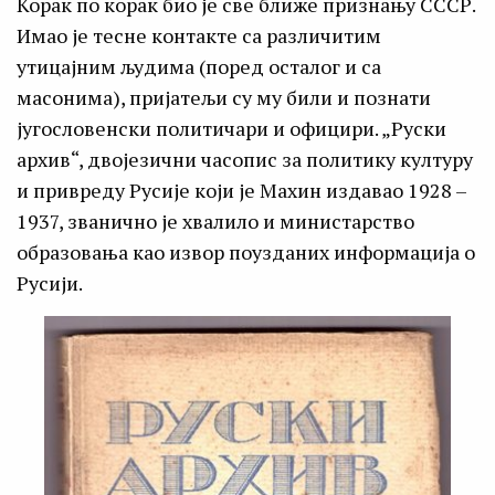
Корак по корак био је све ближе признању СССР.
Имао је тесне контакте са различитим
утицајним људима (поред осталог и са
масонима), пријатељи су му били и познати
југословенски политичари и официри. „Руски
архив“, двојезични часопис за политику културу
и привреду Русије који је Махин издавао 1928 –
1937, званично је хвалило и министарство
образовања као извор поузданих информација о
Русији.