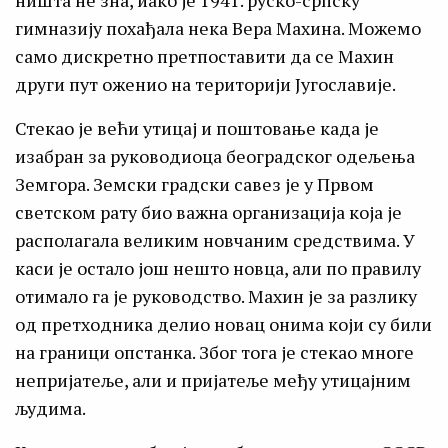
ништа не зна, иако је 1941. руско-српску
гимназију похађала нека Вера Махина. Можемо
само дискретно претпоставити да се Махин
други пут оженио на територији Југославије.
Стекао је већи утицај и поштовање када је
изабран за руководиоца београдског одељења
Земгора. Земски градски савез је у Првом
светском рату био важна организација која је
располагала великим новчаним средствима. У
каси је остало још нешто новца, али по правилу
отимало га је руководство. Махин је за разлику
од претходника делио новац онима који су били
на граници опстанка. Због тога је стекао многе
непријатеље, али и пријатеље међу утицајним
људима.