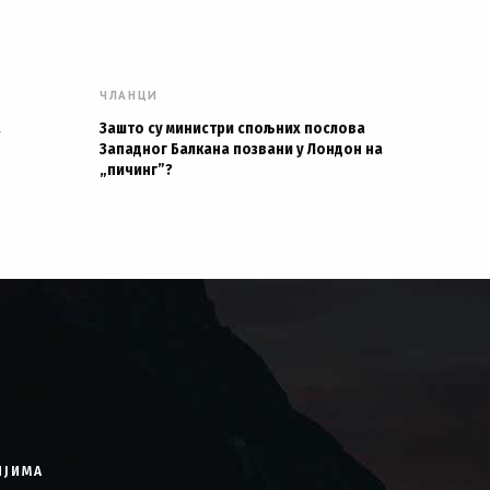
ЧЛАНЦИ
а
Зашто су министри спољних послова
Западног Балкана позвани у Лондон на
„пичинг”?
ИЈИМА