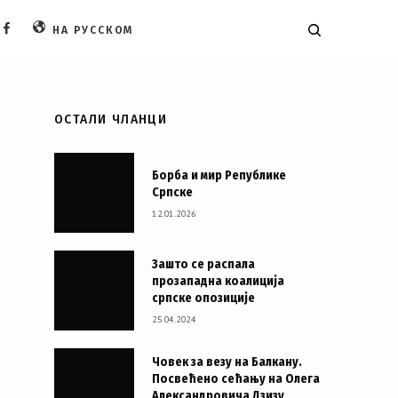
НА РУССКОМ
FACEBOOK
ОСТАЛИ ЧЛАНЦИ
Борба и мир Републике
Српске
12.01.2026
Зашто се распала
прозападна коалиција
српске опозиције
25.04.2024
Човек за везу на Балкану.
Посвећено сећању на Олега
Александровича Дзизу