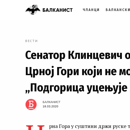
ЧЛАНЦИ
БАЛКАНСКИ
ВЕСТИ
Сенатор Клинцевич о
Црној Гори који не м
„Подгорица уцењује
БАЛКАНИСТ
18.03.2020
рна Гора у суштини држи руске т