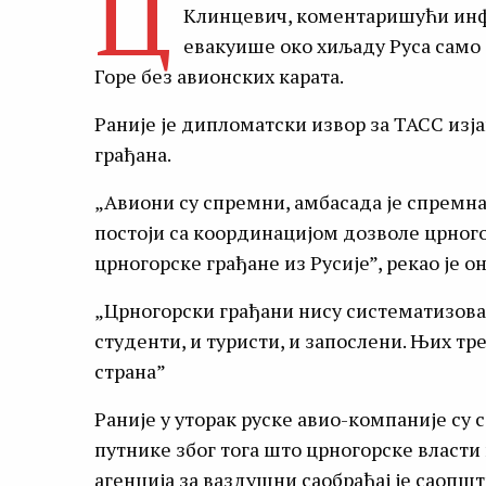
Ц
Клинцевич, коментаришући инф
евакуише око хиљаду Руса само 
Горе без авионских карата.
Раније је дипломатски извор за ТАСС изја
грађана.
„Авиони су спремни, амбасада је спремна
постоји са координацијом дозволе црного
црногорске грађане из Русијe”, рекао је он
„Црногорски грађани нису систематизовани
студенти, и туристи, и запослени. Њих тр
страна”
Раније у уторак руске авио-компаније су с
путнике због тога што црногорске власти 
агенција за ваздушни саобраћај је саопш