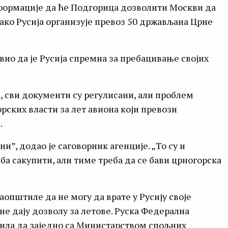
ормације да ће Подгорица дозволити Москви да
ако Русија организује превоз 50 држављана Црне
вио да је Русија спремна за пребацивање својих
, сви документи су регулисани, али проблем
рских власти за лет авиона који превози
.
”, додао је саговорник агенције. „То су и
еба сакупити, али тиме треба да се бави црногорска
аопштиле да не могу да врате у Русију своје
не дају дозволу за летове. Руска Федерална
тила да заједно са Министарством спољних