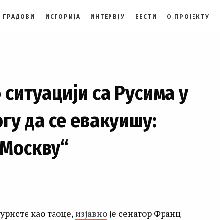
 ГРАДОВИ
ИСТОРИЈА
ИНТЕРВЈУ
ВЕСТИ
О ПРОЈЕКТУ
 ситуацији са Русима у
огу да се евакуишу:
 Москву“
уристе као таоце,
изјавио
је сенатор Франц