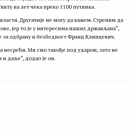
ивту на лет чека преко 1100 путника.
 власти. Другачије не могу да кажем. Стрепим да
ве, јер то је у интересима наших држављана“,
е за одбрану и безбедност Франц Клинцевич.
а несрећи. Ми смо такође под ударом, зато не
и даље“, додао је он.