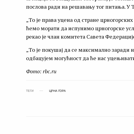
послова ради на решавању тог питања. У Т
„То је права уцена од стране црногорских
ћемо морати да испунимо црногорске усло
рекао је члан комитета Савета Федерациј
„То је покушај да се максимално заради н
одбацујем могућност да ће нас уцењивати 
Фото: rbc.ru
ТЕГИ
ЦРНА ГОРА