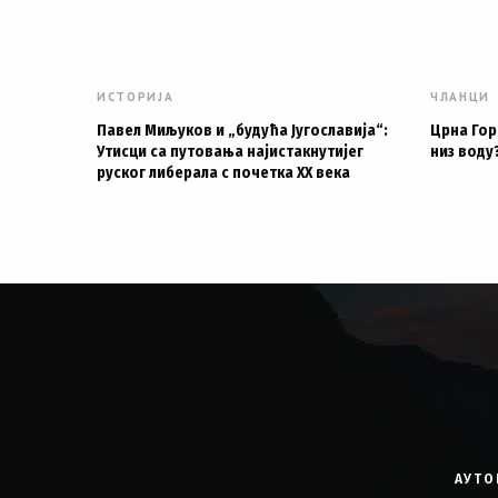
ИСТОРИЈА
ЧЛАНЦИ
Павел Миљуков и „будућа Југославија“:
Црна Гор
Утисци са путовања најистакнутијег
низ воду
руског либерала с почетка XX века
АУТО