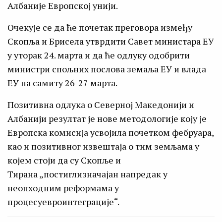
Албаније Европској унији.
Очекује се да ће почетак преговора између
Скопља и Брисела утврдити Савет министара ЕУ
у уторак 24. марта и да ће одлуку одобрити
министри спољних послова земаља ЕУ и влада
ЕУ на самиту 26-27 марта.
Позитивна одлука о Северној Македонији и
Албанији резултат је нове методологије коју је
Европска комисија усвојила почетком фебруара,
као и позитивног извештаја о тим земљама у
којем стоји да су Скопље и
Тирана „постиглизначајан напредак у
неопходним реформама у
процесуевроинтеграције“.