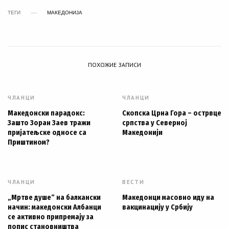
ТЕГИ
МАКЕДОНИЈА
ПОХОЖИЕ ЗАПИСИ
ЧЛАНЦИ
ЧЛАНЦИ
Македонски парадокс:
Скопска Црна Гора – острвце
Зашто Зоран Заев тражи
српства у Северној
пријатељске односе са
Македонији
Приштином?
ЧЛАНЦИ
ВЕСТИ
„Мртве душе“ на балкански
Македонци масовно иду на
начин: македонски Албанци
вакцинацију у Србију
се активно припремају за
попис становништва