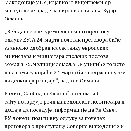
Македоније у ЕУ, изјавио је вицепремијер
македонске владе за европска питања Бујар
Османи.
„Већ данас очекујемо да нам потврде ову
одлуку ЕУ. А 24. марта почетак преговора биће
званично одобрен на састанку европских
министара и министара спољних послова
земаља ЕУ. Челници земаља ЕУ учиниће то исто
и на самиту који ће 27. марта бити одржан путем
видеоконференције“, нада се Османи.
Радио „Слободна Европа“ на свом веб-
сајту потврђује речи македонског политичара и
додаје да поседује информације да ће Савет
ЕУ донети позитивну одлуку за почетак
преговора о приступању Северне Македоније и