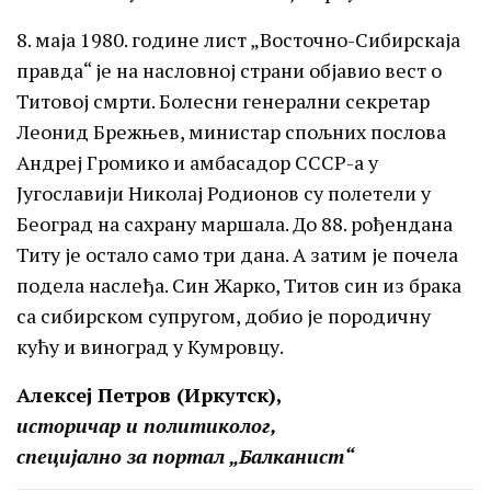
8. маја 1980. године лист „Восточно-Сибирскаја
правда“ је на насловној страни објавио вест о
Титовој смрти. Болесни генерални секретар
Леонид Брежњев, министар спољних послова
Андреј Громико и амбасадор СССР-а у
Југославији Николај Родионов су полетели у
Београд на сахрану маршала. До 88. рођендана
Титу је остало само три дана. А затим је почела
подела наслеђа. Син Жарко, Титов син из брака
са сибирском супругом, добио је породичну
кућу и виноград у Кумровцу.
Алексеј Петров (Иркутск),
историчар и политиколог,
специјално за портал „Балканист“