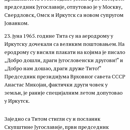
председник Југославије, отпутовао је у Москву,
Свердловск, Омск и Иркутск са новом супругом
Јованком.
23. јуна 1965. године Тита су на аеродрому у
Иркутску дочекали са великим поштовањем. На
еродрому су висили плакати на којима је писало
„Добро дошли, драги југословенски другови!“ и
„Добро нам дошао, драги друже Тито!“
Председник президијума Врховног савета СССР
Анастас Микојан, фактички други човек у
земљи, је раније специјалним летом допутовао
у Иркутск.
Заједно са Титом стигли су и посланик
Скупштине Југославије, први председник