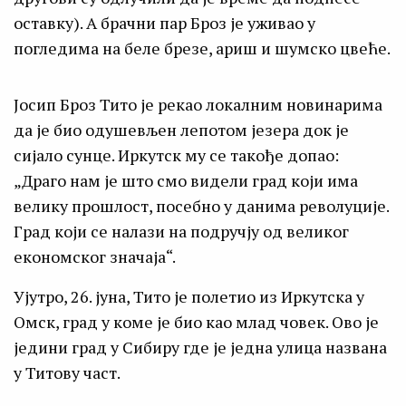
оставку). А брачни пар Броз је уживао у
погледима на беле брезе, ариш и шумско цвеће.
Јосип Броз Тито је рекао локалним новинарима
да је био одушевљен лепотом језера док је
сијало сунце. Иркутск му се такође допао:
„Драго нам је што смо видели град који има
велику прошлост, посебно у данима револуције.
Град који се налази на подручју од великог
економског значаја“.
Ујутро, 26. јуна, Тито је полетио из Иркутска у
Омск, град у коме је био као млад човек. Ово је
једини град у Сибиру где је једна улица названа
у Титову част.