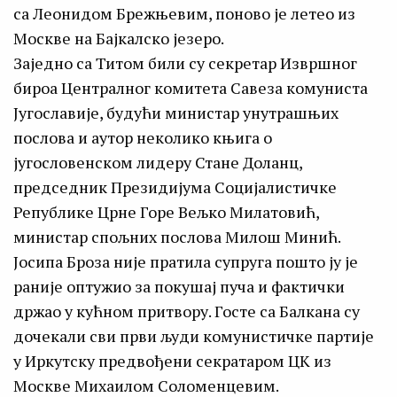
са Леонидом Брежњевим, поново је летео из
Москве на Бајкалско језеро.
Заједно са Титом били су секретар Извршног
бироа Централног комитета Савеза комуниста
Југославије, будући министар унутрашњих
послова и аутор неколико књига о
југословенском лидеру Стане Доланц,
председник Президијума Социјалистичке
Републике Црне Горе Вељко Милатовић,
министар спољних послова Милош Минић.
Јосипа Броза није пратила супруга пошто ју је
раније оптужио за покушај пуча и фактички
држао у кућном притвору. Госте са Балкана су
дочекали сви први људи комунистичке партије
у Иркутску предвођени секратаром ЦК из
Москве Михаилом Соломенцевим.