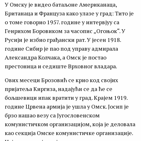
У Омску је видео батаљоне Американаца,
Британаца и Француза како улазе у град: Тито је
о томе говорио 1957. године у интервјуу са
Генрихом Боровиком за часопис „Огоњок“. У
Русији је избио грађански рат. У јесен 1918.
године Сибир је пао под управу адмирала
Александра Колчака, а Омск је постао
престоница и седиште Врховног владара.
Ових месеци Брозовић се крио код својих
пријатеља Киргиза, надајући се да ће се
бољшевици ипак вратити у град. Крајем 1919.
године Црвена армија је ушла у Омск. Јосип је
брзо нашао везу са Југословенском
комунистичком организацијом, која је деловала
као секција Омске комунистичке организације.