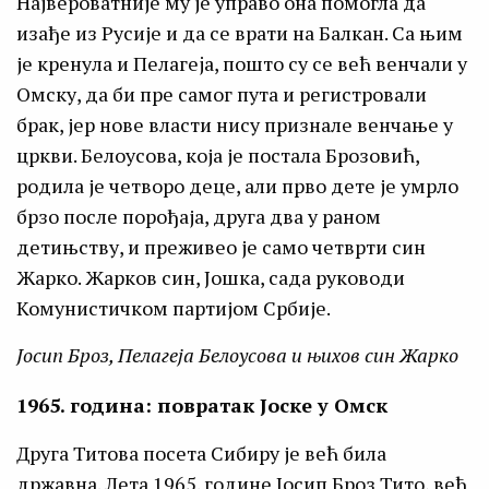
Највероватније му је управо она помогла да
изађе из Русије и да се врати на Балкан. Са њим
је кренула и Пелагеja, пошто су се већ венчали у
Омску, да би пре самог пута и регистровали
брак, јер нове власти нису признале венчање у
цркви. Белоусова, која је постала Брозовић,
родила је четворо деце, али прво дете је умрло
брзо после порођаја, друга два у раном
детињству, и преживео је само четврти син
Жарко. Жарков син, Јошка, сада руководи
Комунистичком партијом Србије.
Јосип Броз, Пелагеja Белоусова и њихов син Жарко
1965. година: повратак Јоске у Омск
Друга Титова посета Сибиру је већ била
државна. Лета 1965. године Јосип Броз Тито, већ