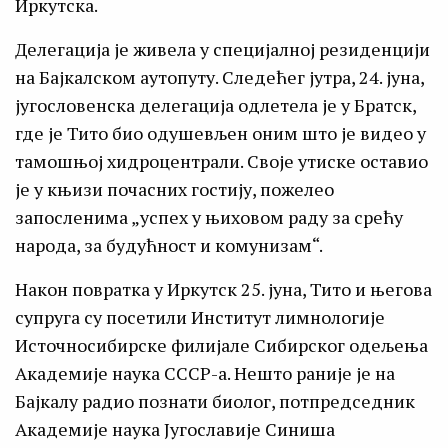
Иркутска.
Делегација је живела у специјалној резиденцији
на Бајкалском аутопуту. Следећег јутра, 24. јуна,
југословенска делегација одлетела је у Братск,
где је Тито био одушевљен оним што је видео у
тамошњој хидроцентрали. Своје утиске оставио
је у књизи почасних гостију, пожелео
запосленима „успех у њиховом раду за срећу
народа, за будућност и комунизам“.
Након повратка у Иркутск 25. јуна, Тито и његова
супруга су посетили Институт лимнологије
Источносибирске филијале Сибирског одељења
Академије наука СССР-а. Нешто раније је на
Бајкалу радио познати биолог, потпредседник
Академије наука Југославије Синиша