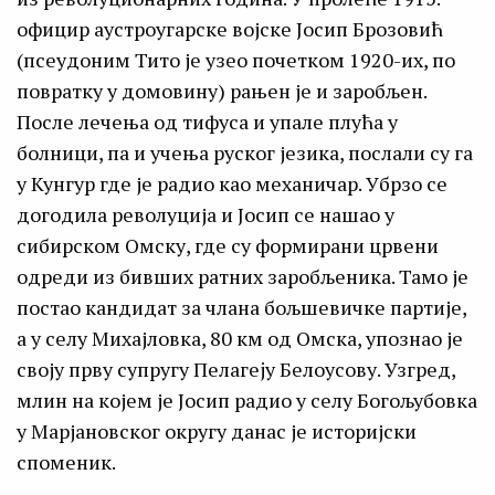
официр аустроугарске војске Јосип Брозовић
(псеудоним Тито је узео почетком 1920-их, по
повратку у домовину) рањен је и заробљен.
После лечења од тифуса и упале плућа у
болници, па и учења руског језика, послали су га
у Кунгур где је радио као механичар. Убрзо се
догодила револуција и Јосип се нашао у
сибирском Омску, где су формирани црвени
одреди из бивших ратних заробљеника. Тамо је
постао кандидат за члана бољшевичке партије,
а у селу Михајловка, 80 км од Омска, упознао је
своју прву супругу Пелагеjy Белоусову. Узгред,
млин на којем је Јосип радио у селу Богољубовка
у Марјановског округу данас је историјски
споменик.