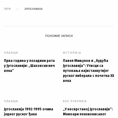
ТЕГИ
ЈУГОСЛАВИЈА
ПОХОЖИЕ ЗАПИСИ
ЧЛАНЦИ
ИСТОРИЈА
Прва година у позадини рата
Павел Миљуков и „будућа
у Југославији: „Шаховски меч
Југославија“: Утисци са
века“
путовања најистакнутијег
руског либерала с почетка XX
века
ЧЛАНЦИ
БЕЗ РУБРИКИ
Југославија 1992-1995 очима
„У несврстаној Југославији“:
једног руског ђака
Мемоари пензионисаног