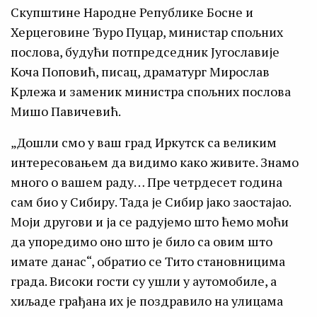
Скупштине Народне Републике Босне и
Херцеговине Ђуро Пуцар, министар спољних
послова, будући потпредседник Југославије
Коча Поповић, писац, драматург Мирослав
Крлежа и заменик министра спољних послова
Мишо Павичевић.
„Дошли смо у ваш град Иркутск са великим
интересовањем да видимо како живите. Знамо
много о вашем раду… Пре четрдесет година
сам био у Сибиру. Тада је Сибир јако заостајао.
Моји другови и ја се радујемо што ћемо моћи
да упоредимо оно што је било са овим што
имате данас“, обратио се Тито становницима
града. Високи гости су ушли у аутомобиле, а
хиљаде грађана их је поздравило на улицама