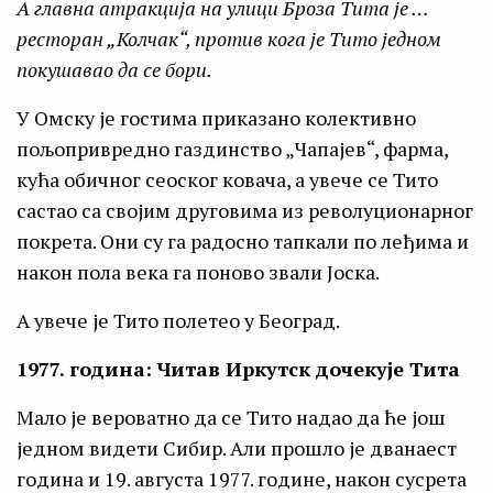
А главна атракција на улици Броза Тита је …
ресторан „Колчак“, против кога је Тито једном
покушавао да се бори.
У Омску је гостима приказано колективно
пољопривредно газдинство „Чапајев“, фарма,
кућа обичног сеоског ковача, а увече се Тито
састао са својим друговима из револуционарног
покрета. Они су га радосно тапкали по леђима и
након пола века га поново звали Јоска.
А увече је Тито полетео у Београд.
1977. година: Читав Иркутск дочекује Тита
Мало је вероватно да се Тито надао да ће још
једном видети Сибир. Али прошло је дванаест
година и 19. августа 1977. године, након сусрета