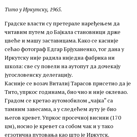
Тито у Иркутску, 1965.
Градске власти су претерале наређењем да
читавим путем до Бајкала становници држе
цвеће и машу заставицама. Како се касније
сећао фотограф Едгар Брјуханенко, тог дана у
Иркутску није радила ниједна фабрика ни
школа: све су повели на аутопут да дочекају
југословенску делегацију.
Касније се возач Виталиј Тарасов присетио да је
Тито, упркос годинама, био чио и није оклевао.
Градом се кретао аутомобилом „чајка“ са
тамним завесама, а у следећем ауту је био
његов кревет. Упркос просечној висини (170
цм), носио је кревет са собом чак и у тако
егзотична путовања као што је Иркутск.