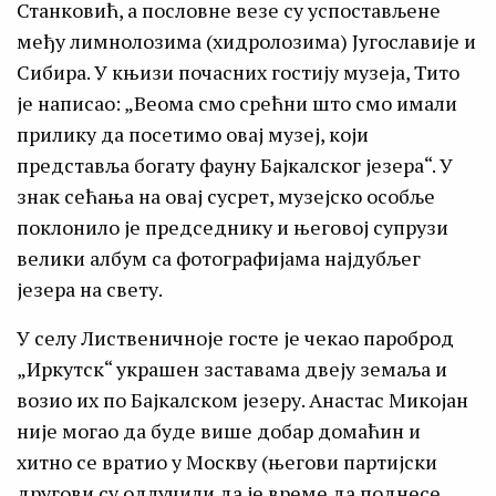
Станковић, а пословне везе су успостављене
међу лимнолозима (хидролозима) Југославије и
Сибира. У књизи почасних гостију музеја, Тито
је написао: „Веома смо срећни што смо имали
прилику да посетимо овај музеј, који
представља богату фауну Бајкалског језера“. У
знак сећања на овај сусрет, музејско особље
поклонило је председнику и његовој супрузи
велики албум са фотографијама најдубљег
језера на свету.
У селу Лиственичноје госте је чекао пароброд
„Иркутск“ украшен заставама двеју земаља и
возио их по Бајкалском језеру. Анастас Микојан
није могао да буде више добар домаћин и
хитно се вратио у Москву (његови партијски
другови су одлучили да је време да поднесе