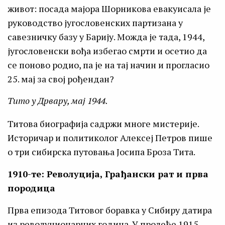
живот: посада мајора Шорникова евакуисала је
руководство југословенских партизана у
савезничку базу у Барију. Можда је тада, 1944,
југословенски вођа избегао смрти и осетио да
се поново родио, па је на тај начин и прогласио
25. мај за свој рођендан?
Тито у Дрвару, мај 1944.
Титова биографија садржи многе мистерије.
Историчар и политиколог Алексеј Петров пише
о три сибирска путовања Јосипа Броза Тита.
1910-те: Револуција, Грађански рат и прва
породица
Прва епизода Титовог боравка у Сибиру датира
из револуционарних година. У пролеће 1915.