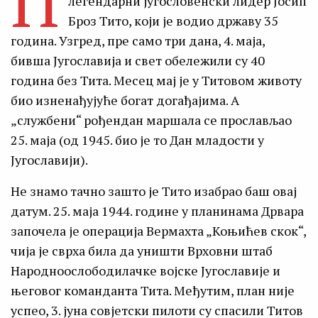
П
легендарни југословенски лидер Јосип
Броз Тито, који је водио државу 35
година. Узгред, пре само три дана, 4. маја,
бивша Југославија и свет обележили су 40
година без Тита. Месец мај је у Титовом животу
био изненађујуће богат догађајима. А
„службени“ рођендан маршала се прослављао
25. маја (од 1945. био је то Дан младости у
Југославији).
Не знамо тачно зашто је Тито изабрао баш овај
датум. 25. маја 1944. године у планинама Дрвара
започела је операција Вермахта „Коњићев скок“,
чија је сврха била да уништи Врховни штаб
Народноослободилачке војске Југославије и
његовог команданта Тита. Међутим, план није
успео, 3. јуна совјетски пилоти су спасили Титов