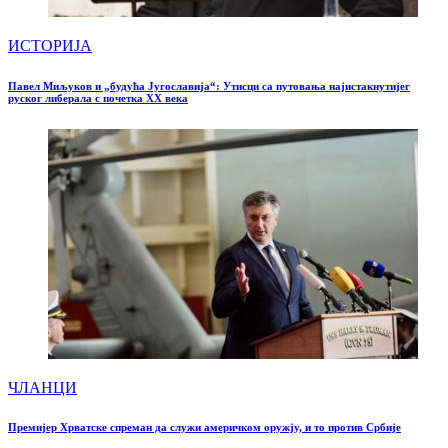
ИСТОРИЈА
Павел Миљуков и „будућа Југославија“: Утисци са путовања најистакнутијег
руског либерала с почетка XX века
ЧЛАНЦИ
Премијер Хрватске спреман да служи америчком оружју, и то против Србије