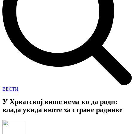
ВЕСТИ
У Хрватској више нема ко да ради:
влада укида квоте за стране раднике