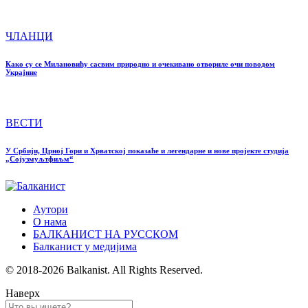
ЧЛАНЦИ
Како су се Милановићу сасвим природно и очекивано отвориле очи поводом
Украјине
ВЕСТИ
У Србији, Црној Гори и Хрватској показаће и легендарне и нове пројекте студија
„Сојузмуљтфиљм“
Аутори
О нама
БАЛКАНИСТ НА РУССКОМ
Балканист у медијима
© 2018-2026 Balkanist. All Rights Reserved.
Наверх