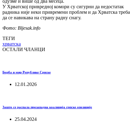
одузме и више од два месеца.
У Хрватској привредној комори су сигурни да недостатак
радника није неки привремени проблем и да Хрватска треба
да се навикава на страну радну снагу.
Фото: Bljesak.info
ТЕГИ
хрватска
ОСТАЛИ ЧЛАНЦИ
Борба и мир Републике Српске
12.01.2026
Зашто се распала прозападна коалиција српске опозиције
25.04.2024