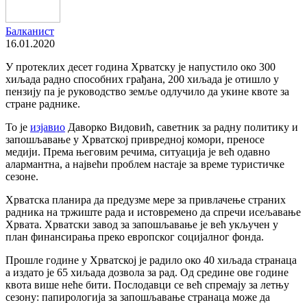
Балканист
16.01.2020
У протеклих десет година Хрватску је напустило око 300
хиљада радно способних грађана, 200 хиљада је отишло у
пензију па је руководство земље одлучило да укине квоте за
стране раднике.
То је
изјавио
Даворко Видовић, саветник за радну политику и
запошљавање у Хрватској привредној комори, преносе
медији. Према његовим речима, ситуација је већ одавно
алармантна, а највећи проблем настаје за време туристичке
сезоне.
Хрватска планира да предузме мере за привлачење страних
радника на тржиште рада и истовремено да спречи исељавање
Хрвата. Хрватски завод за запошљавање је већ укључен у
план финансирања преко европског социјалног фонда.
Прошле године у Хрватској је радило око 40 хиљада странаца
а издато је 65 хиљада дозвола за рад. Од средине ове године
квота више неће бити. Послодавци се већ спремају за летњу
сезону: папирологија за запошљавање странаца може да