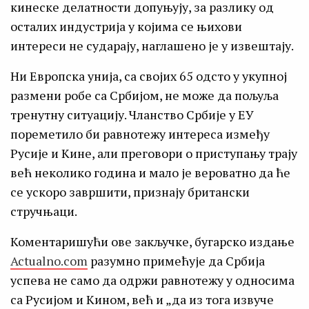
кинеске делатности допуњују, за разлику од
осталих индустрија у којима се њихови
интереси не сударају, наглашено је у извештају.
Ни Европска унија, са својих 65 одсто у укупној
размени робе са Србијом, не може да пољуља
тренутну ситуацију. Чланство Србије у ЕУ
пореметило би равнотежу интереса између
Русије и Кине, али преговори о приступању трају
већ неколико година и мало је вероватно да ће
се ускоро завршити, признају британски
стручњаци.
Коментаришући ове закључке, бугарско издање
Actualno.com
разумно примећује да Србија
успева не само да одржи равнотежу у односима
са Русијом и Кином, већ и „да из тога извуче