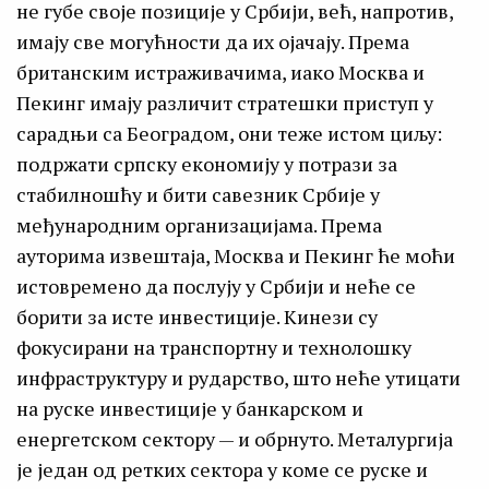
не губе своје позиције у Србији, већ, напротив,
имају све могућности да их ојачају. Према
британским истраживачима, иако Москва и
Пекинг имају различит стратешки приступ у
сарадњи са Београдом, они теже истом циљу:
подржати српску економију у потрази за
стабилношћу и бити савезник Србије у
међународним организацијама. Према
ауторима извештаја, Москва и Пекинг ће моћи
истовремено да послују у Србији и неће се
борити за исте инвестиције. Кинези су
фокусирани на транспортну и технолошку
инфраструктуру и рударство, што неће утицати
на руске инвестиције у банкарском и
енергетском сектору — и обрнуто. Металургија
је један од ретких сектора у коме се руске и