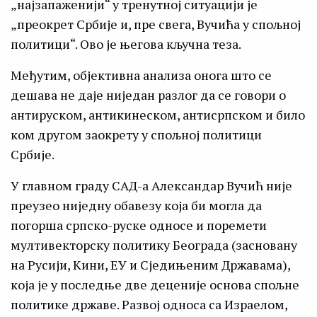
„најзапаженији“ у тренутној ситуацији је
„преокрет Србије и, пре свега, Вучића у спољној
политици“. Ово је његова кључна теза.
Међутим, објективна анализа онога што се
дешава не даје ниједан разлог да се говори о
антируском, антикинеском, антисрпском и било
ком другом заокрету у спољној политици
Србије.
У главном граду САД-а Александар Вучић није
преузео ниједну обавезу која би могла да
погорша српско-руске односе и поремети
мултивекторску политику Београда (засновану
на Русији, Кини, ЕУ и Сједињеним Државама),
која је у последње две деценије основа спољне
политике државе. Развој односа са Израелом,