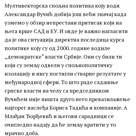
Мултивекторска спољна политика коју води
Александар Вучић добија још већи значај када
узмемо у обзир непрестани притисак који на
њега врше САД и ЕУ. И овде је важно нагласити
да је ова ситуација директна последица курса
политике коју су од 2000. године водиле
„демократске“ власти Србије. Они су били ти
који су земљу одвели у спољнополитичку
изолацију и нису постигли стварне резултате у
међународној сфери. То што раде садашње
српске власти на челу са председником
Вучићем није ништа друго него превазилажење
најгорег наслеђа Бориса Тадића и компаније. А
Млађан Ђорђевић и његови сарадници се
очигледно надају да ће земљу вратити у то
мрачно доба.