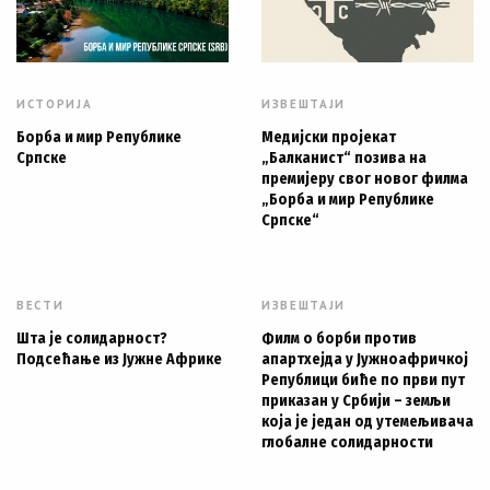
ИСТОРИЈА
ИЗВЕШТАЈИ
Борба и мир Републике
Медијски пројекат
Српске
„Балканист“ позива на
премијеру свог новог филма
„Борба и мир Републике
Српске“
ВЕСТИ
ИЗВЕШТАЈИ
Шта је солидарност?
Филм о борби против
Подсећање из Јужне Африке
апартхејда у Јужноафричкој
Републици биће по први пут
приказан у Србији – земљи
која је један од утемељивача
глобалне солидарности