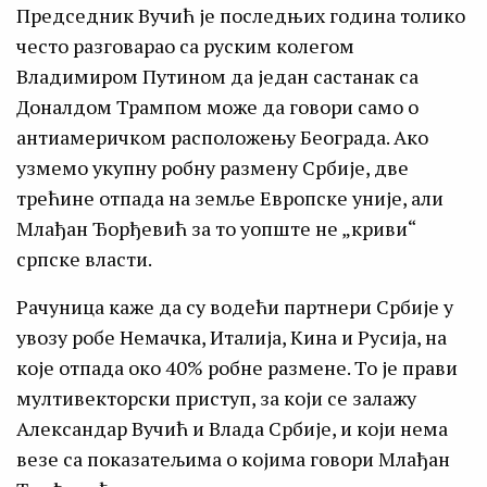
Председник Вучић је последњих година толико
често разговарао са руским колегом
Владимиром Путином да један састанак са
Доналдом Трампом може да говори само о
антиамеричком расположењу Београда. Ако
узмемо укупну робну размену Србије, две
трећине отпада на земље Европске уније, али
Млађан Ђорђевић за то уопште не „криви“
српске власти.
Рачуница каже да су водећи партнери Србије у
увозу робе Немачка, Италија, Кина и Русија, на
које отпада око 40% робне размене. То је прави
мултивекторски приступ, за који се залажу
Александар Вучић и Влада Србије, и који нема
везе са показатељима о којима говори Млађан