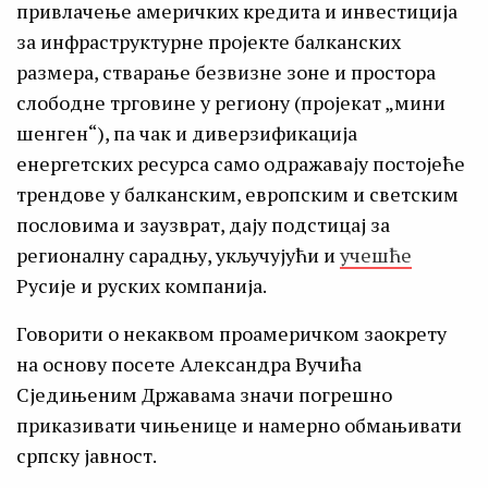
привлачење америчких кредита и инвестиција
за инфраструктурне пројекте балканских
размера, стварање безвизне зоне и простора
слободне трговине у региону (пројекат „мини
шенген“), па чак и диверзификација
енергетских ресурса само одражавају постојеће
трендове у балканским, европским и светским
пословима и заузврат, дају подстицај за
регионалну сарадњу, укључујући и
учешће
Русије и руских компанија.
Говорити о некаквом проамеричком заокрету
на основу посете Александра Вучића
Сједињеним Државама значи погрешно
приказивати чињенице и намерно обмањивати
српску јавност.