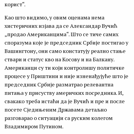
корист“.
Као што видимо, у овим оценама нема
хистеричних изјава да се Александар Вучић
„продао Американцима“. Што се тиче самих
споразума које је председник Србије постигао у
Вашингтону, они само констатују реално стање
ствари и статус кво на Косову и на Балкану.
Американци су ти који контролишу политичке
процесе у Приштини и није изненађујуће што је
председник Србије разматрао релевантна
питања у присуству америчких посредника. И,
свакако треба истаћи да је Вучић и пре и после
посете Сједињеним Државама детаљно
разговарао о ситуацији са руским колегом
Владимиром Путином.