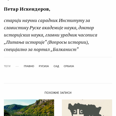
Петар Искендеров,
старији научни сарадник Институту за
славистику Руске академије наука, доктор
историјских наука, главни уредник часописа
„Питања историје“ (Вопросы истории),
специјално за портал „Балканист“
ТЕГИ
ГЛАВНО
РУСИЈА
САД
СРБИЈА
ПОХОЖИЕ ЗАПИСИ