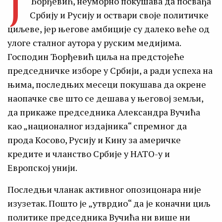
Ј
Ђорђевић, неуморно покушава да посвађа
Србију и Русију и оствари своје политичке
циљеве, јер његове амбиције су далеко веће од
улоге сталног аутора у руским медијима.
Господин Ђорђевић циља на предстојеће
председничке изборе у Србији, а ради успеха на
њима, последњих месеци покушава да окрене
наопачке све што се дешава у његовој земљи,
да прикаже председника Александра Вучића
као „националног издајника“ спремног да
прода Косово, Русију и Кину за америчке
кредите и чланство Србије у НАТО-у и
Европској унији.
Последњи чланак активног опозицонара није
изузетак. Пошто је „утврдио“ да је коначни циљ
политике председника Вучића ни више ни