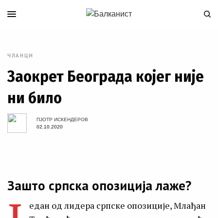
ЧЛАНЦИ
Заокрет Београда којег није
ни било
ПJOТР ИСКЕНДЕРОВ
02.10.2020
Зашто српска опозиција лаже?
едан од лидера српске опозиције, Млађан