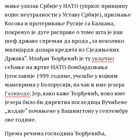
мање улазак Србије у НАТО (упркос принципу
војне неутралности у Уставу Србије), признање
Косова и протеривање Русије са Балкана,
покренуо је дуге расправе о томе шта је још
шеф државе спреман да прода „за неколико
милијарди долара кредита из Сједињених
Држава“. Млађан Ђорђевић је ту
укључио
сећање на жртве НАТО бомбардовања
Југославије 1999. године, учешће у војним
маневрима у Белорусији, па чак и име језера
Газиводе
. Јер, како каже Ђорђевић, ново име
језера било би директна последица Вучићеве
„издаје“ почињене у Вашингтону у септембру
ове године.
Према речима господина Ђорђевића,