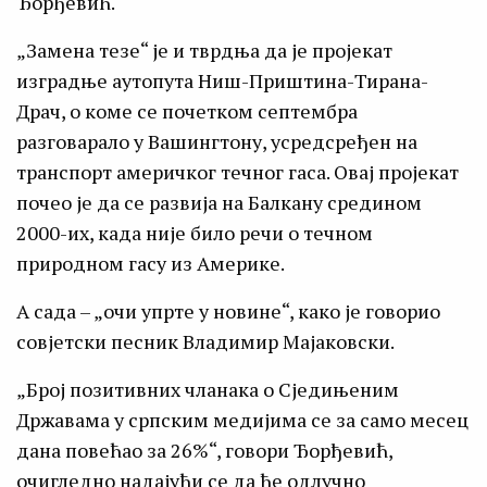
Ђорђевић.
„Замена тезе“ је и тврдња да је пројекат
изградње аутопута Ниш-Приштина-Тирана-
Драч, о коме се почетком септембра
разговарало у Вашингтону, усредсређен на
транспорт америчког течног гаса. Овај пројекат
почео је да се развија на Балкану средином
2000-их, када није било речи о течном
природном гасу из Америке.
А сада – „очи упрте у новине“, како је говорио
совјетски песник Владимир Мајаковски.
„Број позитивних чланака о Сједињеним
Државама у српским медијима се за само месец
дана повећао за 26%“, говори Ђорђевић,
очигледно надајући се да ће одлучно