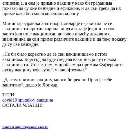
епидемија, а сам је примио вакцину како би грађанима
показао да су оне безбедне и ефикасне, и да сви треба да их
приме како би смо искоренили корону.
Министар здравља Златибор Лончар је изјавио да ће се
вакцинисати против корона вируса и да је једини разлог
зашто још није вакцинисан договор између државних
званичника да сви приме различите вакцине и да тако покажу
да су све безбедне.
„Не би било коректно да се сви вакцинишемо истом
вакцином. Која год да буде следећа вакцина, ја ћу се њом
вакцинисати. Иначе, немам проблем да примим Фајзерову и
руску вакцину које су већ у нашој земљи.“
„Да сам примио вакцину, многи би рекли: Прво је себе
заштитио“, додао је Лончар.
ТЕГИ
covid19
sputnik-v
вакцина
ОСТАЛИ ЧЛАНЦИ
Борба и мир Републике Српске