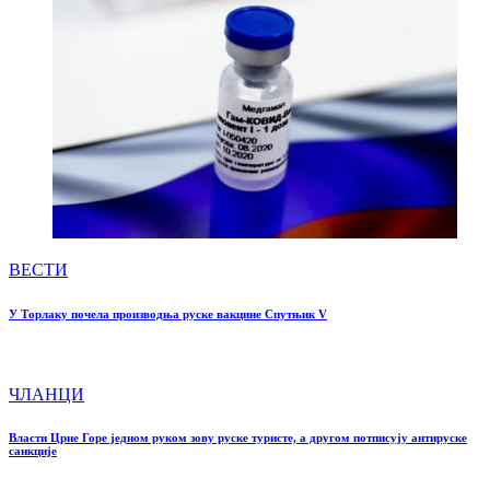
ВЕСТИ
У Торлаку почела производња руске вакцине Спутњик V
ЧЛАНЦИ
Власти Црне Горе једном руком зову руске туристе, а другом потписују антируске
санкције