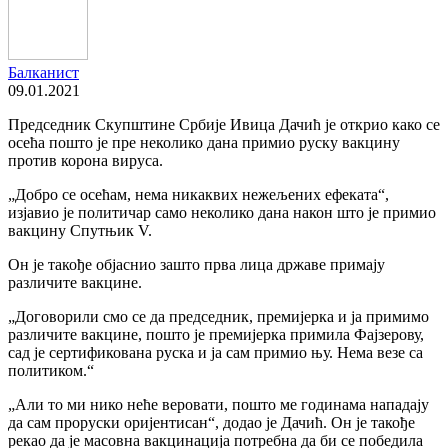
Балканист
09.01.2021
Председник Скупштине Србије Ивица Дачић је открио како се
осећа пошто је пре неколико дана примио руску вакцину
против корона вируса.
„Добро се осећам, нема никаквих нежељених ефеката“,
изјавио је политичар само неколико дана након што је примио
вакцину Спутњик V.
Он је такође објаснио зашто прва лица државе примају
различите вакцине.
„Договорили смо се да председник, премијерка и ја примимо
различите вакцине, пошто је премијерка примила Фајзерову,
сад је сертификована руска и ја сам примио њу. Нема везе са
политиком.“
„Али то ми нико неће веровати, пошто ме годинама нападају
да сам проруски оријентисан“, додао је Дачић. Он је такође
рекао да је масовна вакцинација потребна да би се победила