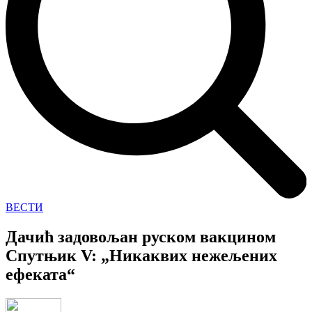
ВЕСТИ
Дачић задовољан руском вакцином
Спутњик V: „Никаквих нежељених
ефеката“