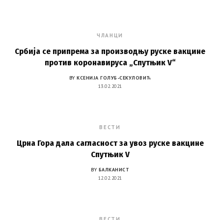
ЧЛАНЦИ
Србија се припрема за производњу руске вакцине
против коронавируса „Спутњик V“
BY
КСЕНИJА ГОЛУБ-СЕКУЛОВИЋ
13.02.2021
ВЕСТИ
Црна Гора дала сагласност за увоз руске вакцине
Спутњик V
BY
БАЛКАНИСТ
12.02.2021
ВЕСТИ