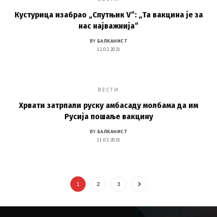
Кустурица изабрао „Спутњик V“: „Та вакцина је за
нас најважнија“
BY
БАЛКАНИСТ
12.02.2021
ВЕСТИ
Хрвати затрпали руску амбасаду молбама да им
Русија пошаље вакцину
BY
БАЛКАНИСТ
11.02.2021
1
2
3