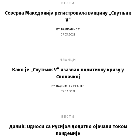
ВЕСТИ
Северна Македонија регистровала вакцину „Спутњик
V“
BY
БАЛКАНИСТ
07.03.2021
ЧЛАНЦИ
Како је „Спутњик V“ изазвао политичку кризу у
Словачкој
BY
ВАДИМ ТРУХАЧЕВ
05.03.2021
ВЕСТИ
Дачић: Односи са Русијом додатно ојачани током
пандемије