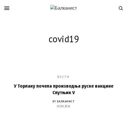
covid19
ВЕСТИ
У Торлаку почела производња руске вакцине
Спутњик V
BY
БАЛКАНИСТ
15.04.2021