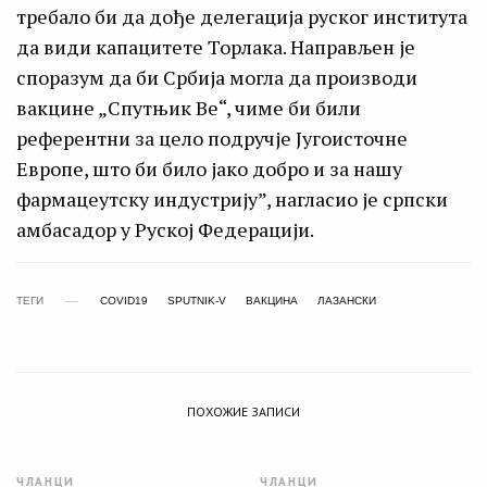
требало би да дође делегација руског института
да види капацитете Торлака. Направљен је
споразум да би Србија могла да производи
вакцине „Спутњик Ве“, чиме би били
референтни за цело подручје Југоисточне
Европе, што би било јако добро и за нашу
фармацеутску индустрију”, нагласио је српски
амбасадор у Руској Федерацији.
ТЕГИ
COVID19
SPUTNIK-V
ВАКЦИНА
ЛАЗАНСКИ
ПОХОЖИЕ ЗАПИСИ
ЧЛАНЦИ
ЧЛАНЦИ