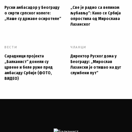
Руски амбасадор у Београду
„Све је радио са великом
о смрти српског колеге:
љубављу“: Како се Србија
„Наше су државе осиротеле“
опростила од Мирослава
Лазанског
ВЕСТИ
ЧЛАНЦИ
Сарадници пројекта
Директор Руског дома у
„Балканист“ донели су
Београду: „Мирослав
црвене и беле руже пред
Лазански је отишао на дуг
амбасаду Србије (ФОТО,
службени пут“
ВИДЕО)