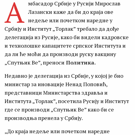
А
мбасадор Србије у Русији Мирослав
Лазански каже да би до краја ове
недеље или почетком наредне у
Србију и Институт „Торлак” требало да дође
делегација из Русије, како би видели кадровске
и технолошке капацитете српског Института и
да ли ће моћи да производи руску вакцину
„Спутњик Ве”, преноси
Политика.
Недавно је делегација из Србије, у којој је био
министар за иновације Ненад Поповић,
представници Министарства здравља и
Института „Торлак”, посетила Русију и Институт
где се производи „Спутњик Ве” како би се
производња пренела у Србију.
„До краја недеље или почетком наредне