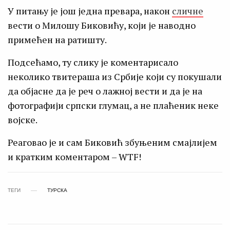
У питању је још једна превара, након
сличне
вести о Милошу Биковићу, који је наводно
примећен на ратишту.
Подсећамо, ту слику је коментарисало
неколико твитераша из Србије који су покушали
да објасне да је реч о лажној вести и да је на
фотографији српски глумац, а не плаћеник неке
војске.
Реаговао је и сам Биковић збуњеним смајлијем
и кратким коментаром – WTF!
ТЕГИ
ТУРСКА