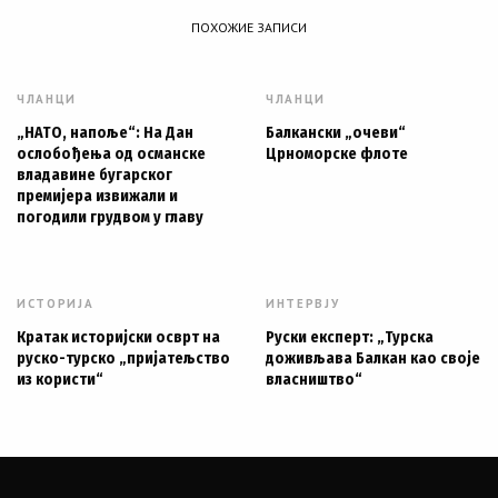
ПОХОЖИЕ ЗАПИСИ
ЧЛАНЦИ
ЧЛАНЦИ
„НАТО, напоље“: На Дан
Балкански „очеви“
ослобођења од османске
Црноморске флоте
владавине бугарског
премијера извижали и
погодили грудвом у главу
ИСТОРИЈА
ИНТЕРВЈУ
Кратак историјски осврт на
Руски експерт: „Турска
руско-турско „пријатељство
доживљава Балкан као своје
из користи“
власништво“