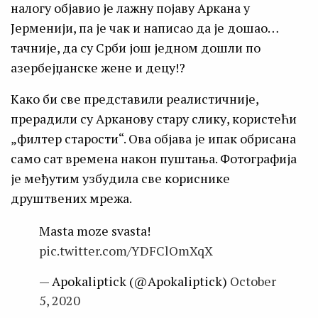
налогу објавио је лажну појаву Аркана у
Јерменији, па је чак и написао да је дошао…
тачније, да су Срби још једном дошли по
азербејџанске жене и децу!?
Како би све представили реалистичније,
прерадили су Арканову стару слику, користећи
„филтер старости“. Ова објава је ипак обрисана
само сат времена након пуштања. Фотографија
је међутим узбудила све кориснике
друштвених мрежа.
Masta moze svasta!
pic.twitter.com/YDFClOmXqX
— Apokaliptick (@Apokaliptick)
October
5, 2020